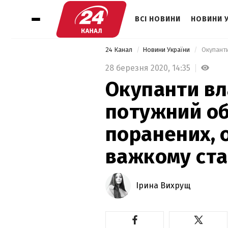
ВСІ НОВИНИ
НОВИНИ 
24 Канал
Новини України
28 березня 2020,
14:35
Окупанти в
потужний обс
поранених, 
важкому ста
Ірина Вихрущ