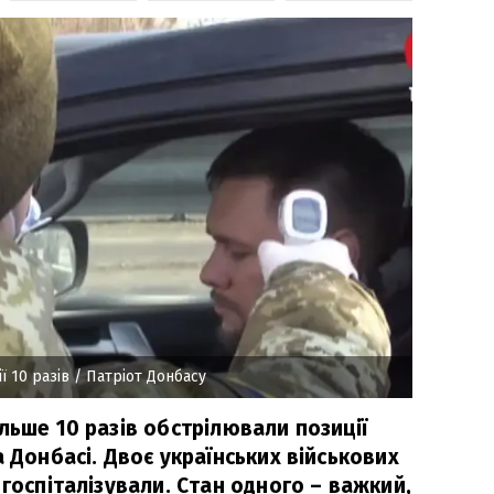
ї 10 разів
/ Патріот Донбасу
льше 10 разів обстрілювали позиції
а Донбасі. Двоє українських військових
 госпіталізували. Стан одного – важкий,