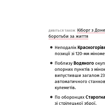
Кіборг з Дон
ДИВІТЬСЯ ТАКОЖ
боротьби за життя
Неподалік
Красногорів
позиції зі 120-мм міном
Поблизу
Водяного
окуп
опорних пунктів з міном
випустивши загалом 23 
автоматичного станков
кулеметів.
По оборонцях
Старогн
зі стрілецької зброї.