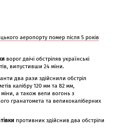
ецького аеропорту помер після 5 років
ки
ворог двічі обстріляв українські
етів, випустивши 24 міни.
анти два рази здійснили обстріл
етів калібру 120 мм та 82 мм,
міни, а також вели вогонь з
ого гранатомета та великокаліберних
атівки
противник здійснив два обстріли