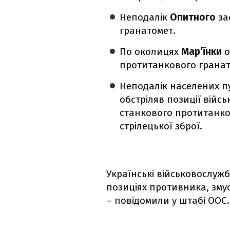
Неподалік
Опитного
за
гранатомет.
По околицях
Мар’їнки
о
протитанкового гранат
Неподалік населених п
обстріляв позиції війс
станкового протитанко
стрілецької зброї.
Українські військовослуж
позиціях противника, зму
– повідомили у штабі ООС.