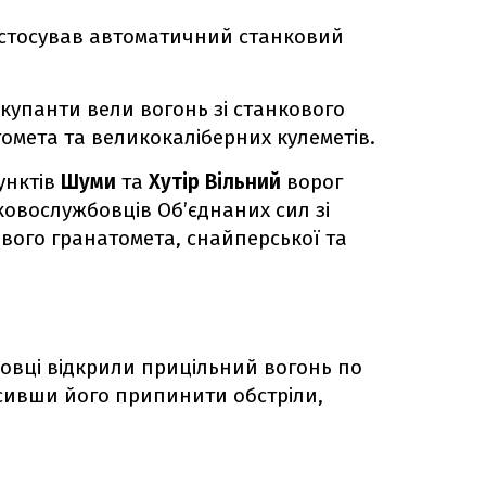
стосував автоматичний станковий
купанти вели вогонь зі станкового
омета та великокаліберних кулеметів.
унктів
Шуми
та
Хутір Вільний
ворог
ьковослужбовців Об’єднаних сил зі
вого гранатомета, снайперської та
бовці відкрили прицільний вогонь по
сивши його припинити обстріли,