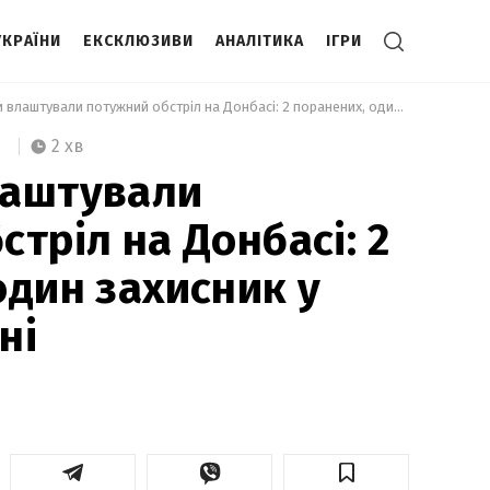
УКРАЇНИ
ЕКСКЛЮЗИВИ
АНАЛІТИКА
ІГРИ
 Окупанти влаштували потужний обстріл на Донбасі: 2 поранених, один захисник у важкому стані 
2 хв
лаштували
тріл на Донбасі: 2
один захисник у
ні