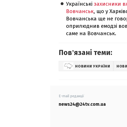
Українські
захисники в
Вовчанськ
, що у Харкі
Вовчанська ще не гово
оприлюднив емодзі вовка
саме на Вовчанськ.
Повʼязані теми:
НОВИНИ УКРАЇНИ
НОВИ
E-mail редакції
news24@24tv.com.ua