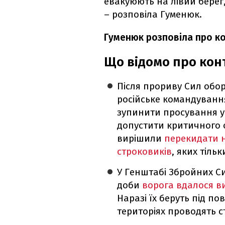
евакуюють на лівий берег
– розповіла Гуменюк.
Гуменюк розповіла про кон
Що відомо про кон
Після прориву Сил обо
російське командування
зупинити просування ук
допустити критичного о
вирішили
перекидати н
строковиків
, яких тіль
У Генштабі Збройних С
доби
ворога вдалося ви
Наразі їх беруть під по
територіях проводять ст