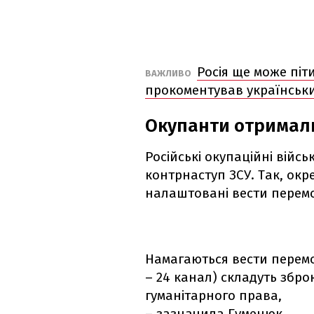
Росія ще може піт
ВАЖЛИВО
прокоментував українськи
Окупанти отримали
Російські окупаційні війс
контрнаступ ЗСУ. Так, окре
налаштовані вести перемо
Намагаються вести перемо
– 24 канал) складуть збро
гуманітарного права,
– зазначила Гуменюк.