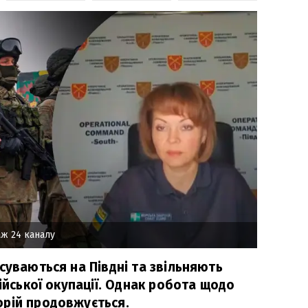
ж 24 каналу
суваються на Півдні та звільняють
сійської окупації. Однак робота щодо
рій продовжується.