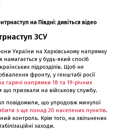
,
трнаступ на Півдні: дивіться відео
трнаступ ЗСУ
рони України на Харківському напрямку
 намагається у будь-який спосіб
раїнських підрозділів. Щоб не
бвалення фронту, у генштабі росії
а гарячі напрямки 18 та 19-річних
ки що призвали на військову службу.
ил повідомили, що упродовж минулої
бити з ще понад 20 населених пунктів
.
вний контроль. Крім того, на звільнених
абілізаційні заходи.