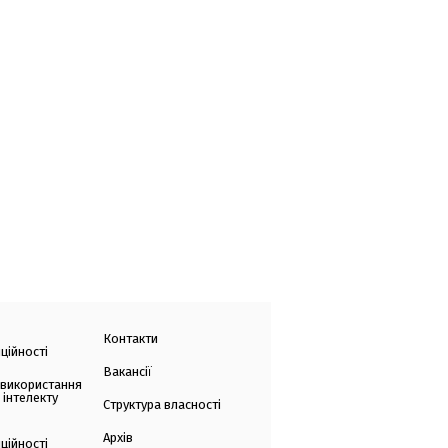
Контакти
ційності
Вакансії
 використання
 інтелекту
Структура власності
Архів
ційності