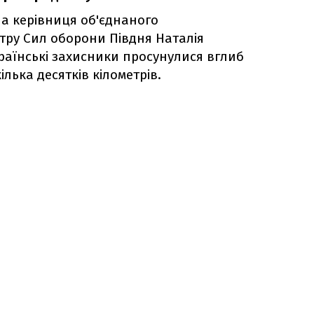
а керівниця об'єднаного
ру Сил оборони Півдня Наталія
країнські захисники просунулися вглиб
лька десятків кілометрів.