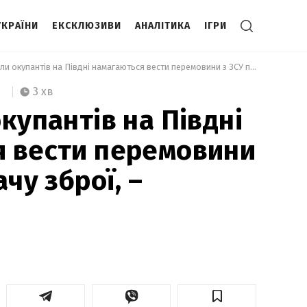
УКРАЇНИ
ЕКСКЛЮЗИВИ
АНАЛІТИКА
ІГРИ
 Підрозділи окупантів на Півдні намагаються вести перемовини з ЗСУ про здачу зброї, – Гуменюк 
3 хв
купантів на Півдні
я вести перемовини
ачу зброї, –