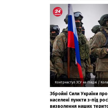
Контрнаступ ЗСУ на Півдні
/ Кола
Збройні Сили України про
населені пункти з-під ро
визволення наших терито