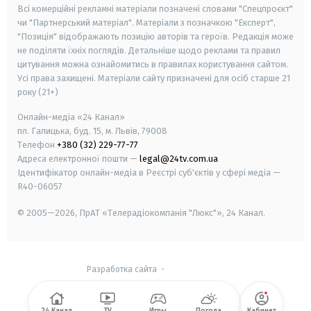
Всі комерційні рекламні матеріали позначені словами "Спецпроєкт"
чи "Партнерський матеріал". Матеріали з позначкою "Експерт",
"Позиція" відображають позицію авторів та героїв. Редакція може
не поділяти їхніх поглядів. Детальніше щодо реклами та правил
цитування можна ознайомитись в правилах користування сайтом.
Усі права захищені.
Матеріали сайту призначені для осіб старше
21
року (21+)
Онлайн-медіа «24 Канал»
пл. Галицька, буд. 15, м. Львів, 79008
Телефон
+380 (32) 229-77-77
Адреса електронної пошти —
legal@24tv.com.ua
Ідентифікатор онлайн-медіа в Реєстрі суб'єктів у сфері медіа —
R40-06057
© 2005—2026,
ПрАТ «Телерадіокомпанія "Люкс"», 24 Канал.
Разработка сайта
-
24 Канал
TV
Игры
Погода
Кабинет