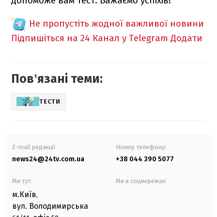
допоможе вам тест. Бажаємо успіхів!
Не пропустіть жодної важливої новини
Підпишіться на 24 Канал у Telegram
Додати
Повʼязані теми:
ТЕСТИ
E-mail редакції
Номер телефону:
news24@24tv.com.ua
+38 044 390 5077
Ми тут:
Ми в соцмережах:
м.Київ
,
вул. Володимирська