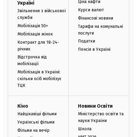
Ціна нафти
Україні
Курси валют
Звільнення з військової
служби
Фінансові новини
Мобілізація 50+
Тарифи на комунальні
послуги
Мобілізація жінок
Податки
Контракт для 18-24-
річних
Пенсія в Україні
Відстрочка від
мобілізації
Мобілізація в Україні:
скільки осіб мобілізує
ТЦК
Кіно
Новини Освіти
Найцікавіші фільми
Міністерство освіти та
науки України
Українські фільми
Школа
Фільми на вечір