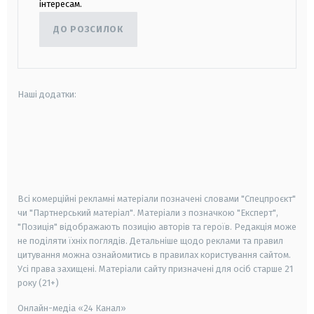
інтересам.
ДО РОЗСИЛОК
Наші додатки:
android
apple
smart tv
samsung smart tv
Всі комерційні рекламні матеріали позначені словами "Спецпроєкт"
чи "Партнерський матеріал". Матеріали з позначкою "Експерт",
"Позиція" відображають позицію авторів та героїв. Редакція може
не поділяти їхніх поглядів. Детальніше щодо реклами та правил
цитування можна ознайомитись в правилах користування сайтом.
Усі права захищені.
Матеріали сайту призначені для осіб старше
21
року (21+)
Онлайн-медіа «24 Канал»