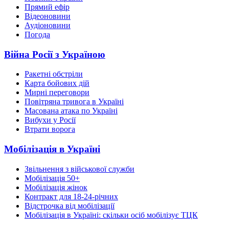
Прямий ефір
Відеоновини
Аудіоновини
Погода
Війна Росії з Україною
Ракетні обстріли
Карта бойових дій
Мирні переговори
Повітряна тривога в Україні
Масована атака по Україні
Вибухи у Росії
Втрати ворога
Мобілізація в Україні
Звільнення з військової служби
Мобілізація 50+
Мобілізація жінок
Контракт для 18-24-річних
Відстрочка від мобілізації
Мобілізація в Україні: скільки осіб мобілізує ТЦК