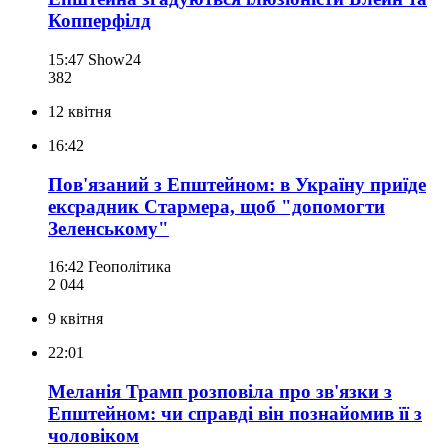
Копперфілд
15:47
Show24
382
12 квітня
16:42
Пов'язаний з Епштейном: в Україну приїде
ексрадник Стармера, щоб "допомогти
Зеленському"
16:42
Геополітика
2 044
9 квітня
22:01
Меланія Трамп розповіла про зв'язки з
Епштейном: чи справді він познайомив її з
чоловіком