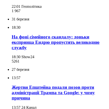
22:01
Геополітика
1 967
31 березня
18:30
На фоні сімейного скандалу: доньки
експринца Ендрю пропустять великодню
службу
18:30
Show24
526
1
27 березня
13:57
Жертви Епштейна подали позов проти
адміністрації Трампа та Google: у чому
причина
13:57
24 Канал