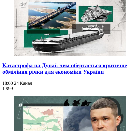
Катастрофа на Дунаї: чим обертається критичне
обміління річки для економіки України
18:00
24 Канал
1 999