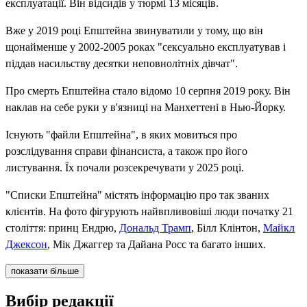
експлуатації. Він відсидів у тюрмі 13 місяців.
Вже у 2019 році Епштейна звинуватили у тому, що він
щонайменше у 2002-2005 роках "сексуально експлуатував і
піддав насильству десятки неповнолітніх дівчат".
Про смерть Епштейна стало відомо 10 серпня 2019 року. Він
наклав на себе руки у в'язниці на Манхеттені в Нью-Йорку.
Існують "файли Епштейна", в яких мовиться про
розслідування справи фінансиста, а також про його
листування. Їх почали розсекречувати у 2025 році.
"Списки Епштейна" містять інформацію про так званих
клієнтів. На фото фігурують найвпливовіші люди початку 21
століття: принц Ендрю,
Дональд Трамп
, Білл Клінтон,
Майкл
Джексон
, Мік Джаггер та Дайана Росс та багато інших.
показати більше
Вибір редакції