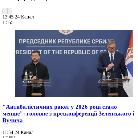
13:45
24 Канал
1 555
"Антибалістичних ракет у 2026 році стало
менше": головне з пресконференції Зеленського і
Вучича
11:54
24 Канал
1 258
1