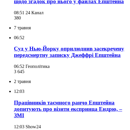
щодо згадок про нього у файлах Епштейна
08:51
24 Канал
380
7 травня
06:52
Суд у Нью-Йорку оприлюднив засекречену
передсмертну записку Джеффрі Епштейна
06:52
Геополітика
3 645
2 травня
12:03
Працівників таємного ранчо Епштейна
допитують про візити експринца Ендрю, –
ЗМІ
12:03
Show24