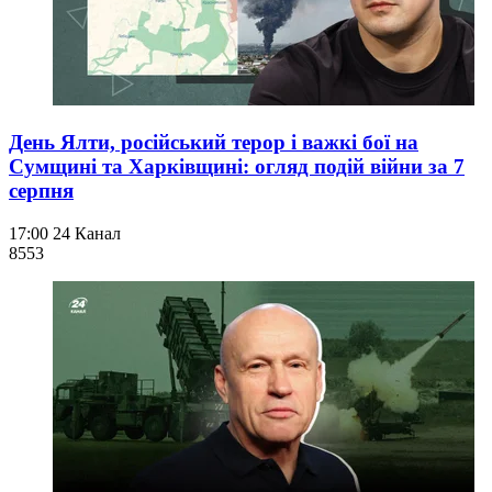
День Ялти, російський терор і важкі бої на
Сумщині та Харківщині: огляд подій війни за 7
серпня
17:00
24 Канал
855
3