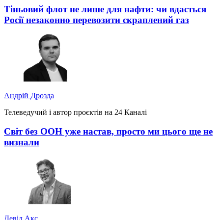
Тіньовий флот не лише для нафти: чи вдасться
Росії незаконно перевозити скраплений газ
Андрій Дрозда
Телеведучий і автор проєктів на 24 Каналі
Світ без ООН уже настав, просто ми цього ще не
визнали
Девід Акс