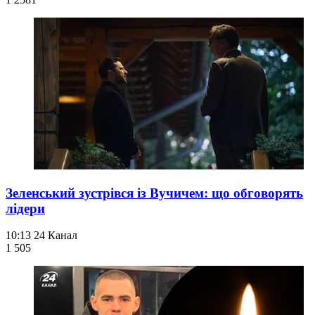
Зеленський зустрівся із Вучичем: що обговорять
лідери
10:13
24 Канал
1 505