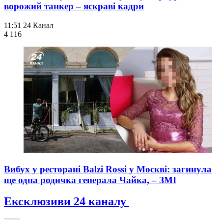
ворожий танкер – яскраві кадри
11:51
24 Канал
4 116
Вибух у ресторані Balzi Rossi у Москві: загинула
ще одна родичка генерала Чайка, – ЗМІ
Ексклюзиви 24 каналу