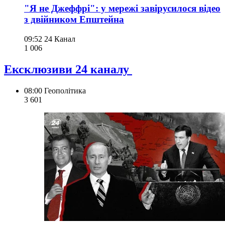
"Я не Джеффрі": у мережі завірусилося відео
з двійником Епштейна
09:52
24 Канал
1 006
Ексклюзиви 24 каналу
08:00
Геополітика
3 601