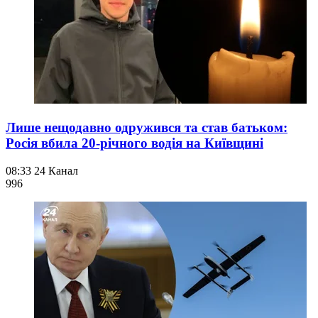
Лише нещодавно одружився та став батьком:
Росія вбила 20-річного водія на Київщині
08:33
24 Канал
996