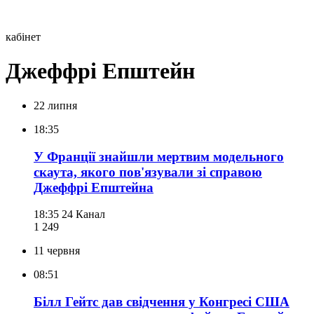
кабінет
Джеффрі Епштейн
22 липня
18:35
У Франції знайшли мертвим модельного
скаута, якого пов'язували зі справою
Джеффрі Епштейна
18:35
24 Канал
1 249
11 червня
08:51
Білл Гейтс дав свідчення у Конгресі США