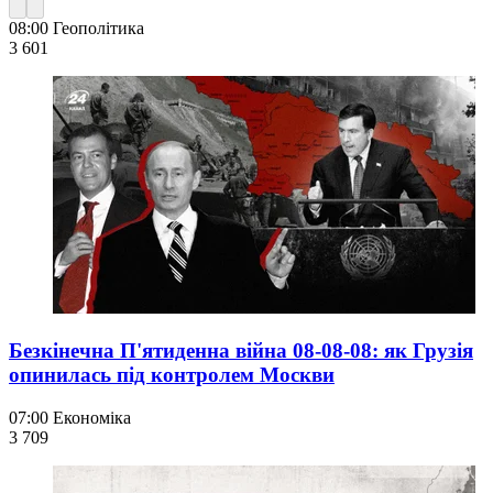
08:00
Геополітика
3 601
Безкінечна П'ятиденна війна 08-08-08: як Грузія
опинилась під контролем Москви
07:00
Економіка
3 709