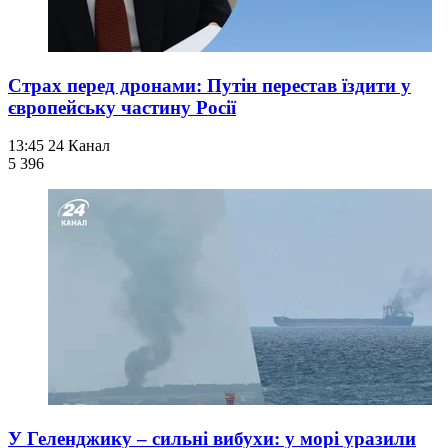
Страх перед дронами: Путін перестав їздити у
європейську частину Росії
13:45
24 Канал
5 396
У Геленджику – сильні вибухи: у морі уразили