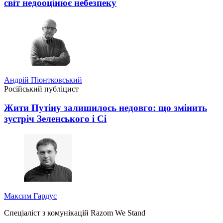
світ недооцінює небезпеку
Андрій Піонтковський
Російський публіцист
Жити Путіну залишилось недовго: що змінить
зустріч Зеленського і Сі
Максим Гардус
Спеціаліст з комунікацій Razom We Stand