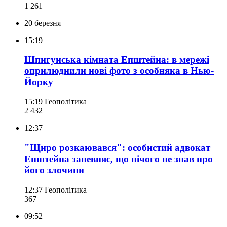
1 261
20 березня
15:19
Шпигунська кімната Епштейна: в мережі
оприлюднили нові фото з особняка в Нью-
Йорку
15:19
Геополітика
2 432
12:37
"Щиро розкаювався": особистий адвокат
Епштейна запевняє, що нічого не знав про
його злочини
12:37
Геополітика
367
09:52