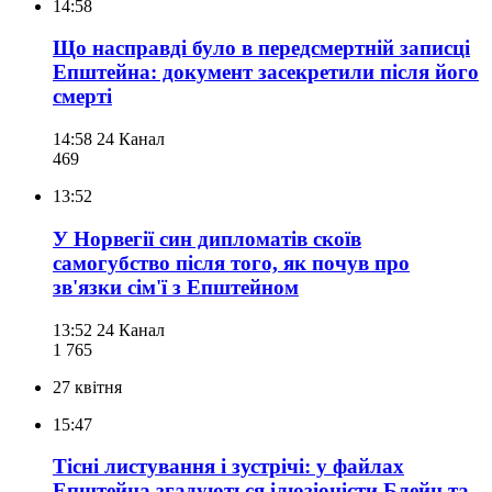
14:58
Що насправді було в передсмертній записці
Епштейна: документ засекретили після його
смерті
14:58
24 Канал
469
13:52
У Норвегії син дипломатів скоїв
самогубство після того, як почув про
зв'язки сім'ї з Епштейном
13:52
24 Канал
1 765
27 квітня
15:47
Тісні листування і зустрічі: у файлах
Епштейна згадуються ілюзіоністи Блейн та