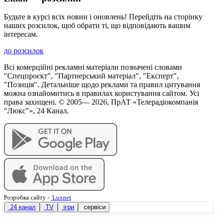
Будьте в курсі всіх новин і оновлень! Перейдіть на сторінку
наших розсилок, щоб обрати ті, що відповідають вашим
інтересам.
до розсилок
Всі комерційні рекламні матеріали позначені словами
"Спецпроєкт", "Партнерський матеріал", "Експерт",
"Позиція". Детальніше щодо реклами та правил цитування
можна ознайомитись в правилах користування сайтом. Усі
права захищені. © 2005—
2026
, ПрАТ «Телерадіокомпанія
"Люкс"», 24 Канал.
Розробка сайту
-
Luxnet
24 канал
TV
ігри
сервіси