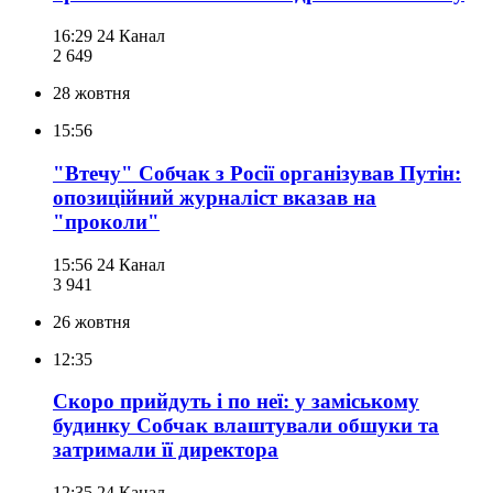
16:29
24 Канал
2 649
28 жовтня
15:56
"Втечу" Собчак з Росії організував Путін:
опозиційний журналіст вказав на
"проколи"
15:56
24 Канал
3 941
26 жовтня
12:35
Скоро прийдуть і по неї: у заміському
будинку Собчак влаштували обшуки та
затримали її директора
12:35
24 Канал