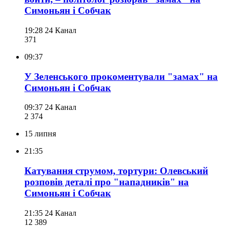
Симоньян і Собчак
19:28
24 Канал
371
09:37
У Зеленського прокоментували "замах" на
Симоньян і Собчак
09:37
24 Канал
2 374
15 липня
21:35
Катування струмом, тортури: Олевський
розповів деталі про "нападників" на
Симоньян і Собчак
21:35
24 Канал
12 389