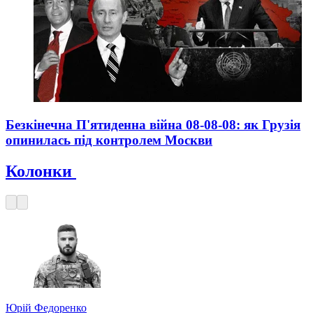
Безкінечна П'ятиденна війна 08-08-08: як Грузія
опинилась під контролем Москви
Колонки
Юрій Федоренко