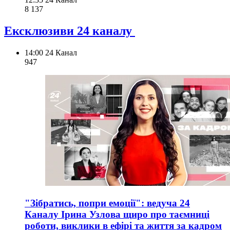
8 137
Ексклюзиви 24 каналу
14:00
24 Канал
947
"Зібратись, попри емоції": ведуча 24
Каналу Ірина Узлова щиро про таємниці
роботи, виклики в ефірі та життя за кадром