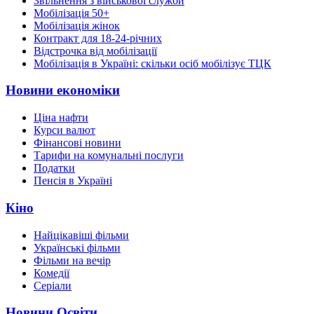
Звільнення з військової служби
Мобілізація 50+
Мобілізація жінок
Контракт для 18-24-річних
Відстрочка від мобілізації
Мобілізація в Україні: скільки осіб мобілізує ТЦК
Новини економіки
Ціна нафти
Курси валют
Фінансові новини
Тарифи на комунальні послуги
Податки
Пенсія в Україні
Кіно
Найцікавіші фільми
Українські фільми
Фільми на вечір
Комедії
Серіали
Новини Освіти