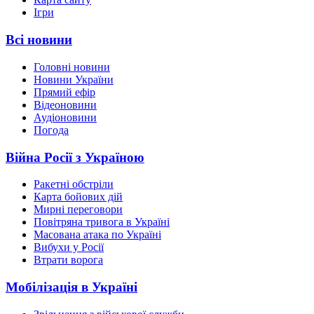
Ігри
Всі новини
Головні новини
Новини України
Прямий ефір
Відеоновини
Аудіоновини
Погода
Війна Росії з Україною
Ракетні обстріли
Карта бойових дій
Мирні переговори
Повітряна тривога в Україні
Масована атака по Україні
Вибухи у Росії
Втрати ворога
Мобілізація в Україні