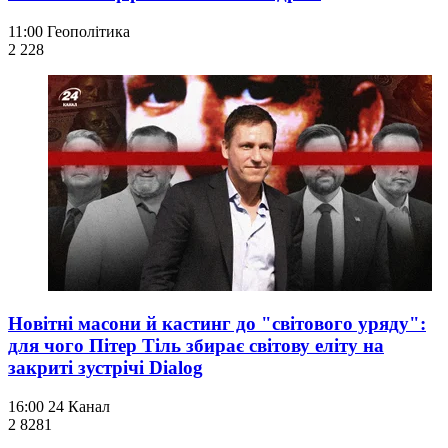
11:00
Геополітика
2 228
Новітні масони й кастинг до "світового уряду":
для чого Пітер Тіль збирає світову еліту на
закриті зустрічі Dialog
16:00
24 Канал
2 828
1