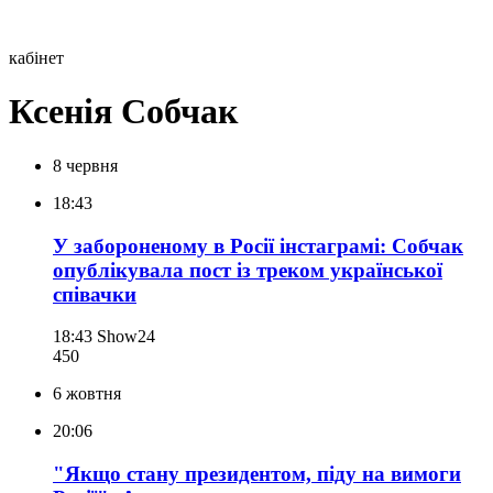
кабінет
Ксенія Собчак
8 червня
18:43
У забороненому в Росії інстаграмі: Собчак
опублікувала пост із треком української
співачки
18:43
Show24
450
6 жовтня
20:06
"Якщо стану президентом, піду на вимоги