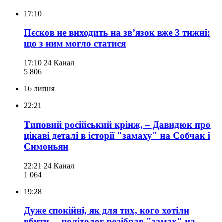
17:10
Пєсков не виходить на зв’язок вже 3 тижні:
що з ним могло статися
17:10
24 Канал
5 806
16 липня
22:21
Типовий російський крінж, – Давидюк про
цікаві деталі в історії "замаху" на Собчак і
Симоньян
22:21
24 Канал
1 064
19:28
Дуже спокійні, як для тих, кого хотіли
вбити, – політолог розібрав "замах" на