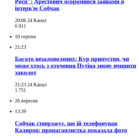
Росії": Арестович осоромився заявами в
інтерв'ю Собчак
20:06
24 Канал
6 011
10 серпня
21:23
Багато незадоволених: Кур припустив, чи
може хтось з оточення Путіна знову вчинити
заколот
21:23
24 Канал
1 751
26 вересня
13:39
Собчак стверджує, що їй телефонував
Кадиров: пропагандистка показала фото