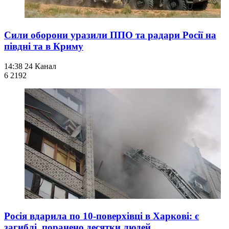
Сили оборони уразили ППО та радари Росії на
півдні та в Криму
14:38
24 Канал
6 219
2
Росія вдарила по 10-поверхівці в Харкові: є
загиблі, поранено десятки людей