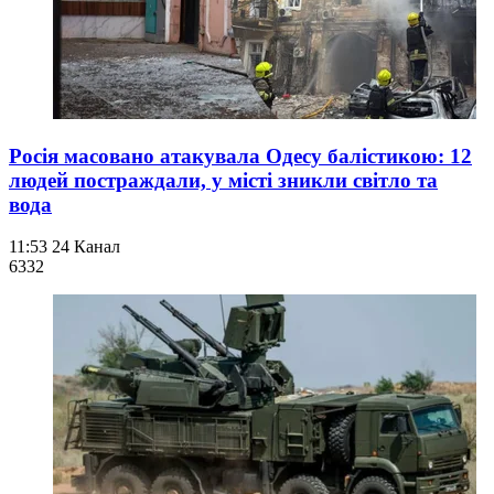
Росія масовано атакувала Одесу балістикою: 12
людей постраждали, у місті зникли світло та
вода
11:53
24 Канал
633
2