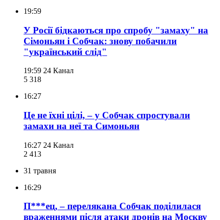
19:59
У Росії бідкаються про спробу "замаху" на
Сімоньян і Собчак: знову побачили
"український слід"
19:59
24 Канал
5 318
16:27
Це не їхні цілі, – у Собчак спростували
замахи на неї та Симоньян
16:27
24 Канал
2 413
31 травня
16:29
П***ец, – перелякана Собчак поділилася
враженнями після атаки дронів на Москву