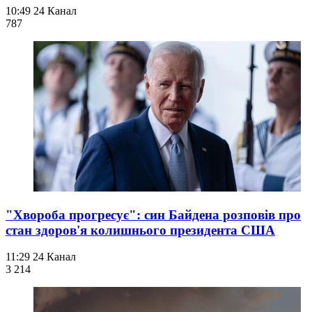
10:49
24 Канал
787
"Хвороба прогресує": син Байдена розповів про
стан здоров'я колишнього президента США
11:29
24 Канал
3 214