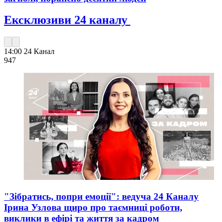
Ексклюзиви 24 каналу
14:00
24 Канал
947
"Зібратись, попри емоції": ведуча 24 Каналу
Ірина Узлова щиро про таємниці роботи,
виклики в ефірі та життя за кадром