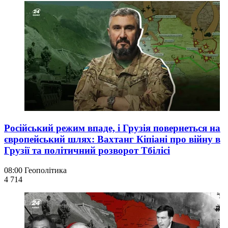
Російський режим впаде, і Грузія повернеться на
європейський шлях: Вахтанг Кіпіані про війну в
Грузії та політичний розворот Тбілісі
08:00
Геополітика
4 714