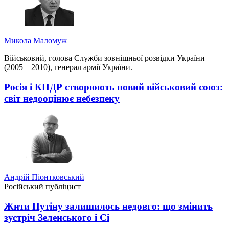
Микола Маломуж
Військовий, голова Служби зовнішньої розвідки України
(2005 – 2010), генерал армії України.
Росія і КНДР створюють новий військовий союз:
світ недооцінює небезпеку
Андрій Піонтковський
Російський публіцист
Жити Путіну залишилось недовго: що змінить
зустріч Зеленського і Сі