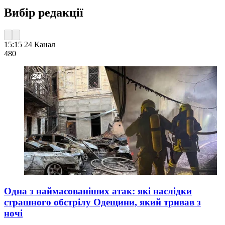
Вибір редакції
15:15
24 Канал
480
Одна з наймасованіших атак: які наслідки
страшного обстрілу Одещини, який тривав з
ночі