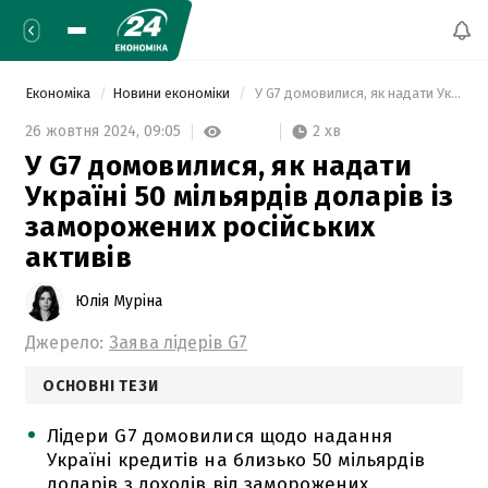
Економіка
Новини економіки
 У G7 домовилися, як надати Україні 50 мільярдів доларів із заморожених російських активів 
2 хв
26 жовтня 2024,
09:05
У G7 домовилися, як надати
Україні 50 мільярдів доларів із
заморожених російських
активів
Юлія Муріна
Джерело:
Заява лідерів G7
ОСНОВНІ ТЕЗИ
Лідери G7 домовилися щодо надання
Україні кредитів на близько 50 мільярдів
доларів з доходів від заморожених