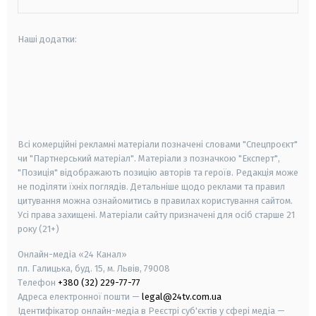
Наші додатки:
android
apple
smart tv
samsung smart tv
Всі комерційні рекламні матеріали позначені словами "Спецпроєкт"
чи "Партнерський матеріал". Матеріали з позначкою "Експерт",
"Позиція" відображають позицію авторів та героїв. Редакція може
не поділяти їхніх поглядів. Детальніше щодо реклами та правил
цитування можна ознайомитись в правилах користування сайтом.
Усі права захищені.
Матеріали сайту призначені для осіб старше
21
року (21+)
Онлайн-медіа «24 Канал»
пл. Галицька, буд. 15, м. Львів, 79008
Телефон
+380 (32) 229-77-77
Адреса електронної пошти —
legal@24tv.com.ua
Ідентифікатор онлайн-медіа в Реєстрі суб'єктів у сфері медіа —