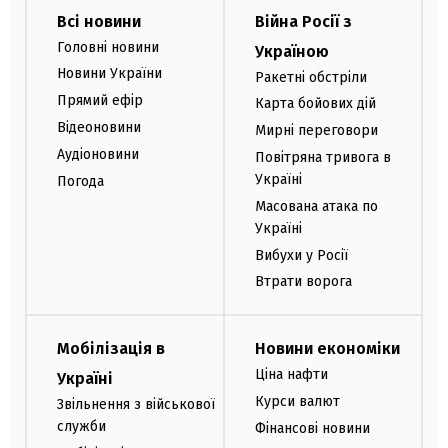
Всі новини
Війна Росії з
Головні новини
Україною
Новини України
Ракетні обстріли
Прямий ефір
Карта бойових дій
Відеоновини
Мирні переговори
Аудіоновини
Повітряна тривога в
Україні
Погода
Масована атака по
Україні
Вибухи у Росії
Втрати ворога
Мобілізація в
Новини економіки
Ціна нафти
Україні
Курси валют
Звільнення з військової
служби
Фінансові новини