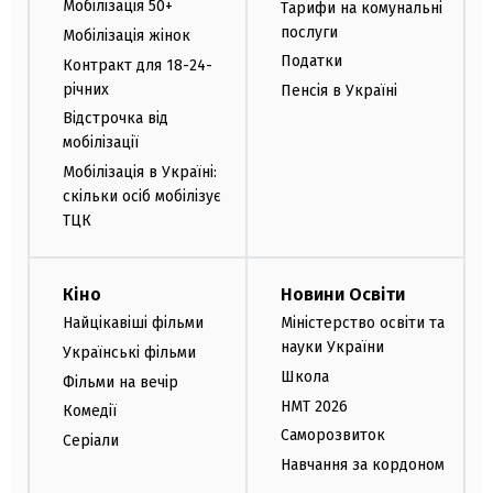
Мобілізація 50+
Тарифи на комунальні
послуги
Мобілізація жінок
Податки
Контракт для 18-24-
річних
Пенсія в Україні
Відстрочка від
мобілізації
Мобілізація в Україні:
скільки осіб мобілізує
ТЦК
Кіно
Новини Освіти
Найцікавіші фільми
Міністерство освіти та
науки України
Українські фільми
Школа
Фільми на вечір
НМТ 2026
Комедії
Саморозвиток
Серіали
Навчання за кордоном