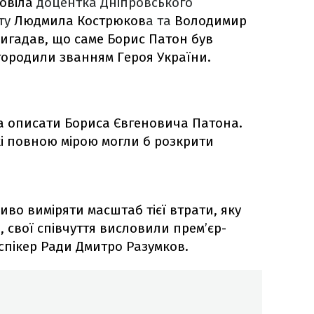
повіла
доцентка Дніпровського
ту
Людмила Кострюков
а та
Володимир
игадав, що саме Борис Патон був
ородили званням Героя України.
на описати Бориса Євгеновича Патона.
кі повною мірою могли б розкрити
во виміряти масштаб тієї втрати, яку
, свої співчуття висловили прем’єр-
спікер Ради Дмитро Разумков.