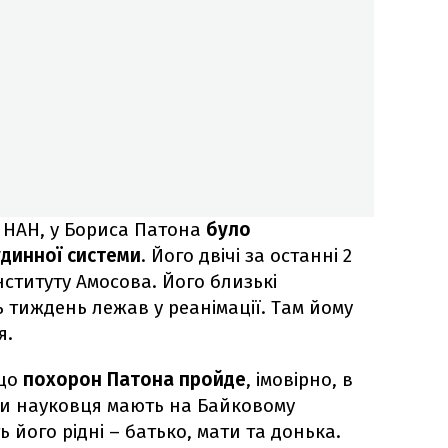
в НАН, у Бориса Патона
було
динної системи
. Його двічі за останні 2
нституту Амосова. Його близькі
 тиждень лежав у реанімації. Там йому
я.
 що
похорон Патона пройде
, імовірно, в
ати науковця мають на Байковому
 його рідні – батько, мати та донька.