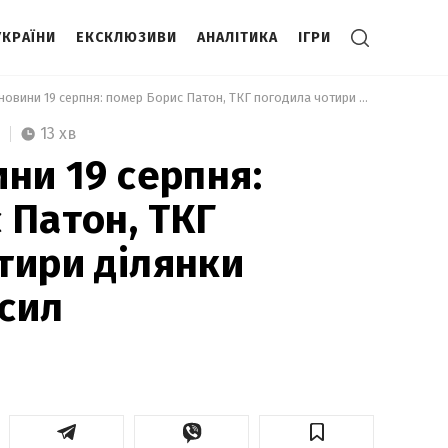
УКРАЇНИ
ЕКСКЛЮЗИВИ
АНАЛІТИКА
ІГРИ
 Головні новини 19 серпня: помер Борис Патон, ТКГ погодила чотири ділянки розведення сил 
13 хв
ини 19 серпня:
 Патон, ТКГ
тири ділянки
сил