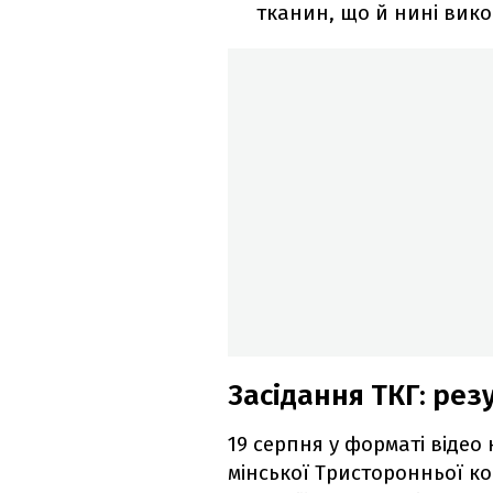
тканин, що й нині викор
Засідання ТКГ: рез
19 серпня у форматі віде
мінської Тристоронньої к