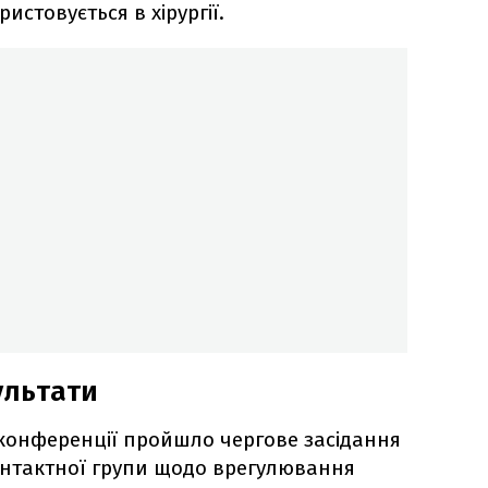
истовується в хірургії.
ультати
о конференції пройшло чергове засідання
онтактної групи щодо врегулювання