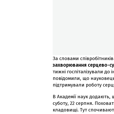
За словами співробітникі
захворювання серцево-су
тижні госпіталізували до і
повідомили, що науковець
підтримували роботу серц
В Академії наук додають,
суботу, 22 серпня. Похов
кладовищі. Тут спочивають