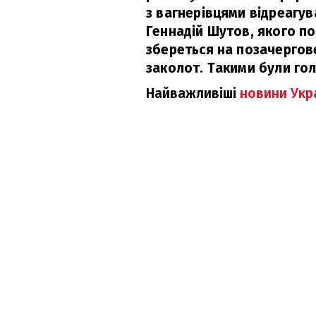
з вагнерівцями відреагув
Геннадій Шутов, якого по
збереться на позачергове
заколот. Такими були гол
Найважливіші
новини Укра