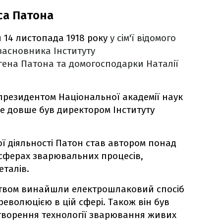
са Патона
 14 листопада 1918 року
у сім'ї відомого
засновника Інституту
ена Патона та домогосподарки Наталії
президентом Національної академії наук
 Ще довше був директором Інституту
ої діяльності Патон став автором понад
 сферах зварювальних процесів,
еталів.
цтвом винайшли електрошлаковий спосіб
еволюцією в цій сфері. Також він був
створення технології зварювання живих