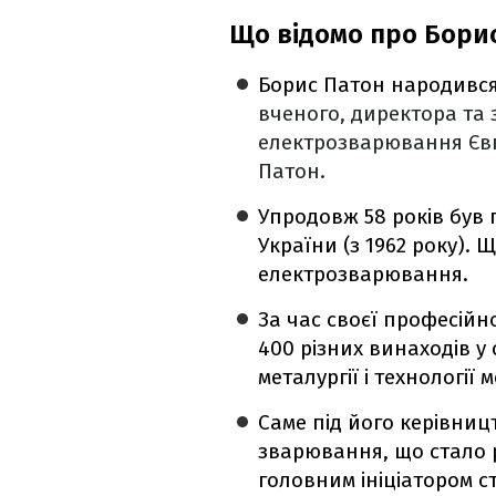
Що відомо про Бори
Борис Патон народився
вченого, директора та 
електрозварювання Євг
Патон.
Упродовж 58 років був 
України (з 1962 року).
електрозварювання.
За час своєї професійн
400 різних винаходів у
металургії і технології м
Саме під його керівни
зварювання, що стало р
головним ініціатором 