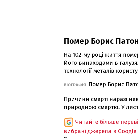
Помер Борис Пато
На 102-му році життя пом
Його винаходами в галузях
технології металів користу
Помер Борис Пато
БІОГРАФІЯ
Причини смерті наразі нев
природною смертю. У лист
Читайте більше перев
вибрані джерела в Google