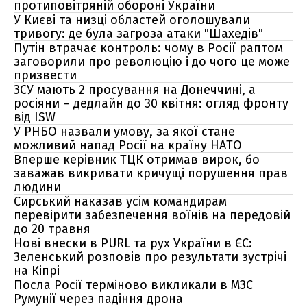
протиповітряній обороні України
У Києві та низці областей оголошували
тривогу: де була загроза атаки "Шахедів"
Путін втрачає контроль: чому в Росії раптом
заговорили про революцію і до чого це може
призвести
ЗСУ мають 2 просування на Донеччині, а
росіяни – дедлайн до 30 квітня: огляд фронту
від ISW
У РНБО назвали умову, за якої стане
можливий напад Росії на країну НАТО
Вперше керівник ТЦК отримав вирок, бо
заважав викривати кричущі порушення прав
людини
Сирський наказав усім командирам
перевірити забезпечення воїнів на передовій
до 20 травня
Нові внески в PURL та рух України в ЄС:
Зеленський розповів про результати зустрічі
на Кіпрі
Посла Росії терміново викликали в МЗС
Румунії через падіння дрона