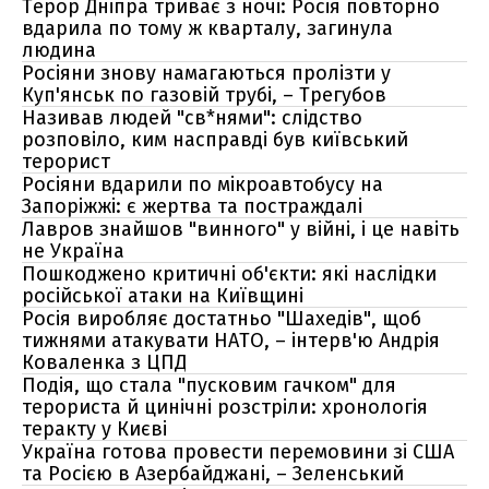
Терор Дніпра триває з ночі: Росія повторно
вдарила по тому ж кварталу, загинула
людина
Росіяни знову намагаються пролізти у
Куп'янськ по газовій трубі, – Трегубов
Називав людей "св*нями": слідство
розповіло, ким насправді був київський
терорист
Росіяни вдарили по мікроавтобусу на
Запоріжжі: є жертва та постраждалі
Лавров знайшов "винного" у війні, і це навіть
не Україна
Пошкоджено критичні об'єкти: які наслідки
російської атаки на Київщині
Росія виробляє достатньо "Шахедів", щоб
тижнями атакувати НАТО, – інтерв'ю Андрія
Коваленка з ЦПД
Подія, що стала "пусковим гачком" для
терориста й цинічні розстріли: хронологія
теракту у Києві
Україна готова провести перемовини зі США
та Росією в Азербайджані, – Зеленський