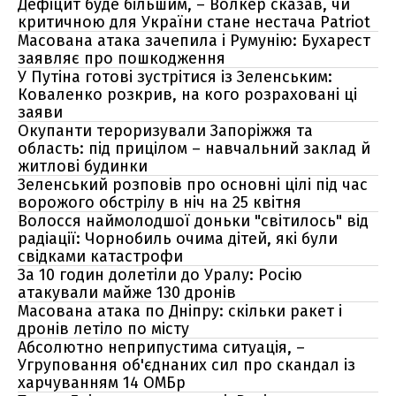
Дефіцит буде більшим, – Волкер сказав, чи
критичною для України стане нестача Patriot
Масована атака зачепила і Румунію: Бухарест
заявляє про пошкодження
У Путіна готові зустрітися із Зеленським:
Коваленко розкрив, на кого розраховані ці
заяви
Окупанти тероризували Запоріжжя та
область: під прицілом – навчальний заклад й
житлові будинки
Зеленський розповів про основні цілі під час
ворожого обстрілу в ніч на 25 квітня
Волосся наймолодшої доньки "світилось" від
радіації: Чорнобиль очима дітей, які були
свідками катастрофи
За 10 годин долетіли до Уралу: Росію
атакували майже 130 дронів
Масована атака по Дніпру: скільки ракет і
дронів летіло по місту
Абсолютно неприпустима ситуація, –
Угруповання об'єднаних сил про скандал із
харчуванням 14 ОМБр