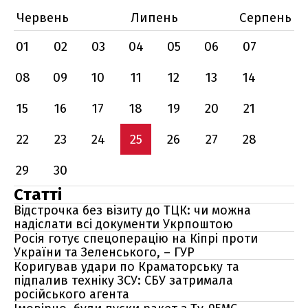
Червень
Липень
Серпень
01
02
03
04
05
06
07
08
09
10
11
12
13
14
15
16
17
18
19
20
21
22
23
24
25
26
27
28
29
30
Статті
Відстрочка без візиту до ТЦК: чи можна
надіслати всі документи Укрпоштою
Росія готує спецоперацію на Кіпрі проти
України та Зеленського, – ГУР
Коригував удари по Краматорську та
підпалив техніку ЗСУ: СБУ затримала
російського агента