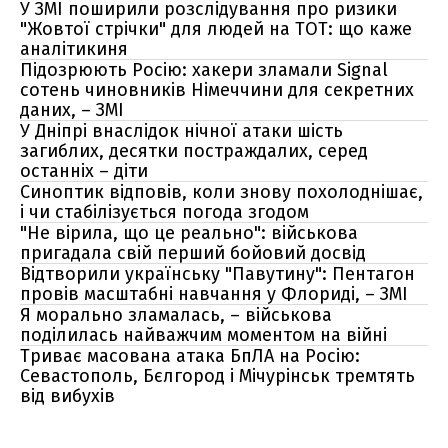
У ЗМІ поширили розслідування про ризики
"Жовтої стрічки" для людей на ТОТ: що каже
аналітикиня
Підозрюють Росію: хакери зламали Signal
сотень чиновників Німеччини для секретних
даних, – ЗМІ
У Дніпрі внаслідок нічної атаки шість
загиблих, десятки постраждалих, серед
останніх – діти
Синоптик відповів, коли знову похолоднішає,
і чи стабілізується погода згодом
"Не вірила, що це реально": військова
пригадала свій перший бойовий досвід
Відтворили українську "Павутину": Пентагон
провів масштабні навчання у Флориді, – ЗМІ
Я морально зламалась, – військова
поділилась найважчим моментом на війні
Триває масована атака БпЛА на Росію:
Севастополь, Бєлгород і Мічурінськ тремтять
від вибухів