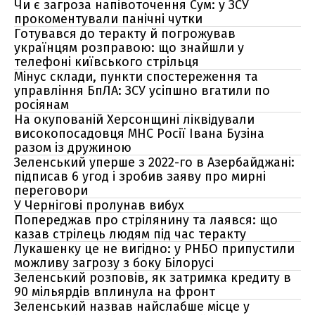
Чи є загроза напівоточення Сум: у ЗСУ
прокоментували панічні чутки
Готувався до теракту й погрожував
українцям розправою: що знайшли у
телефоні київського стрільця
Мінус склади, пункти спостереження та
управління БпЛА: ЗСУ усіпшно вгатили по
росіянам
На окупованій Херсонщині ліквідували
високопосадовця МНС Росії Івана Бузіна
разом із дружиною
Зеленський уперше з 2022-го в Азербайджані:
підписав 6 угод і зробив заяву про мирні
переговори
У Чернігові пролунав вибух
Попереджав про стрілянину та лаявся: що
казав стрілець людям під час теракту
Лукашенку це не вигідно: у РНБО припустили
можливу загрозу з боку Білорусі
Зеленський розповів, як затримка кредиту в
90 мільярдів вплинула на фронт
Зеленський назвав найслабше місце у