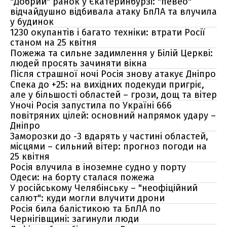
"Добрий" ранок у Єкатеринбурзі: "певео"
відчайдушно відбивала атаку БпЛА та влучила
у будинок
1230 окупантів і багато техніки: втрати Росії
станом на 25 квітня
Пожежа та сильне задимлення у Білій Церкві:
людей просять зачиняти вікна
Після страшної ночі Росія знову атакує Дніпро
Спека до +25: на вихідних подекуди пригріє,
але у більшості областей – грози, дощ та вітер
Уночі Росія запустила по Україні 666
повітряних цілей: основний напрямок удару –
Дніпро
Заморозки до -3 вдарять у частині областей,
місцями – сильний вітер: прогноз погоди на
25 квітня
Росія влучила в іноземне судно у порту
Одеси: на борту сталася пожежа
У російському Челябінську – "неофіційний
салют": куди могли влучити дрони
Росія била балістикою та БпЛА по
Чернігівщині: загинули люди