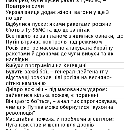
Імовірно, були пуски ракет з Ту-95МС, –
Повітряні сили
Укрзалізниця додає жіночі вагони у ще 3
поїзди
Відбулися пуски: якими ракетами росіяни
б'ють з Ту-95МС та що це за літак
Все пішло не за планом: з’явилися ознаки, що
Путін втрачає контроль над режимом
Росія вкотре масовано атакувала Україну
ракетами й дронами: де чули вибухи та які
наслідки
Вибухи прогриміли на Київщині
Будуть важкі бої, – генерал-лейтенант у
відставці розкрив цілі росіян на весняно-
літню кампанію
Дніпро всю ніч – під масованим ударом:
зайнялися кілька пожеж, є поранені
Він цього боїться, – аналітик спрогнозував,
чим для Путіна може обернутися "кухонна
революція"
Масштабна пожежа й проблеми зі світлом:
Луганськ став мішенню для дронів