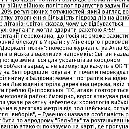
ли війну війною: політолог припустив задум Пу
 20% регулюючих потужностей: який вигляд во
початку вторгнення більшість підрозділів на Дон
 літаків: Світан сказав, чому це відбувається
ух: окупанти могли вдарити ракетою Х-59
ританії переконана, що Росія не зможе захисти
овний блекаут в Україні: у Міненерго прокомен
"Дзеркалі тижня": померла журналістка Алла 
ти війська з важливих напрямків: Світан назва
ію: що зміниться для українців за кордоном
гооб'єкти зараз, а не взимку: що кажуть в ОК "
йду на Бєлгородщині окупанти почали перекида
трілянину з балкона: момент потрапив на відео
на Львівщині згоріла дерев'яна церква, якій п
ти греблю Дніпровської ГЕС, атаки повторяться
омисловий район: ймовірно, ворог атакував ра
лошували ракетну небезпеку: хронологія вибухі
учив в десятках метрів від поліцейських, рятув
сля "виборів", – Гуменюк назвала особливість 
іг бути по аеродрому "Бельбек" та розташуванн
ваною атакою: показуємо на карті, де пролун