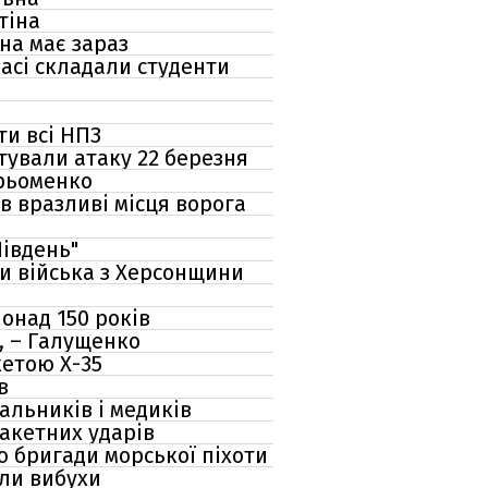
тіна
на має зараз
басі складали студенти
ти всі НПЗ
тували атаку 22 березня
Єрьоменко
в вразливі місця ворога
Південь"
ти війська з Херсонщини
онад 150 років
, – Галущенко
кетою Х-35
в
альників і медиків
ракетних ударів
ю бригади морської піхоти
али вибухи