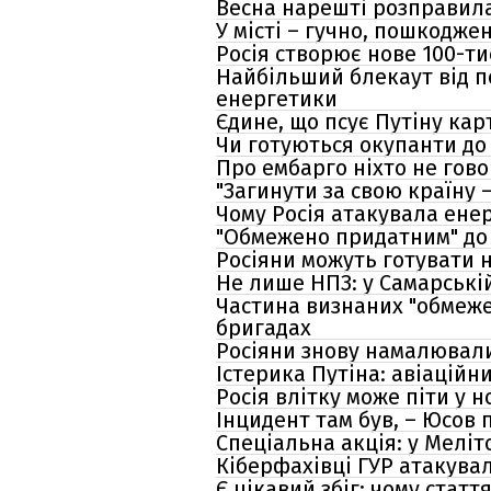
Весна нарешті розправила
У місті – гучно, пошкодже
Росія створює нове 100-т
Найбільший блекаут від по
енергетики
Єдине, що псує Путіну кар
Чи готуються окупанти до 
Про ембарго ніхто не гов
"Загинути за свою країну 
Чому Росія атакувала енер
"Обмежено придатним" до 
Росіяни можуть готувати н
Не лише НПЗ: у Самарській
Частина визнаних "обмеже
бригадах
Росіяни знову намалювали
Істерика Путіна: авіаційн
Росія влітку може піти у 
Інцидент там був, – Юсов
Спеціальна акція: у Меліт
Кіберфахівці ГУР атакувал
Є цікавий збіг: чому стат