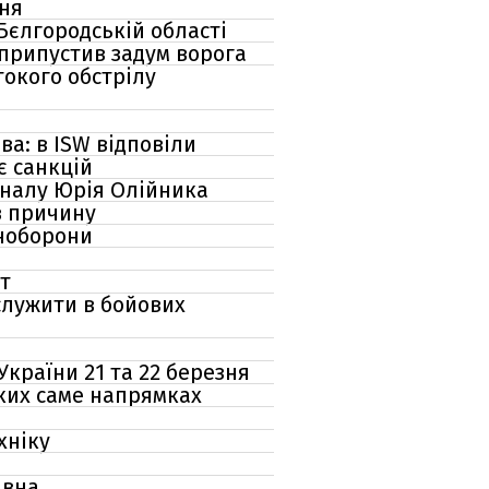
зня
 Бєлгородській області
 припустив задум ворога
токого обстрілу
ва: в ISW відповіли
є санкцій
Каналу Юрія Олійника
в причину
іноборони
ст
служити в бойових
України 21 та 22 березня
яких саме напрямках
хніку
ивна