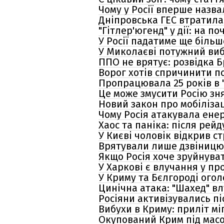
Чому у Росії вперше назва
Дніпровська ГЕС втратила
"Гітлер'югенд" у дії: на 
У Росії падатиме ще більше
У Миколаєві потужний виб
ППО не врятує: розвідка Б
Ворог хотів спричинити п
Пропрацювала 25 років в 
Це може змусити Росію зня
Новий закон про мобілізац
Чому Росія атакувала енер
Хаос та паніка: після ре
У Києві чоловік відкрив с
Врятували лише дзвіницю: 
Якщо Росія хоче зруйнува
У Харкові є влучання у пр
У Криму та Бєлгороді ого
Цинічна атака: "Шахед" вл
Росіяни активізувались пі
Вибухи в Криму: приліт м
Окупований Крим під масо