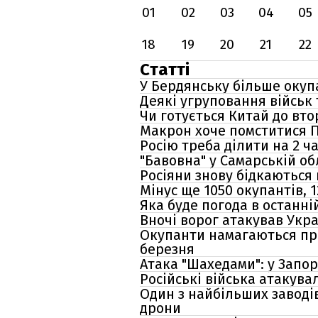
01
02
03
04
05
18
19
20
21
22
Статті
У Бердянську більше окупа
Деякі угруповання військ
Чи готується Китай до вт
Макрон хоче помститися П
Росію треба ділити на 2 ч
"Бавовна" у Самарській об
Росіяни знову бідкаються 
Мінус ще 1050 окупантів, 1
Яка буде погода в останні
Вночі ворог атакував Укр
Окупанти намагаються про
березня
Атака "Шахедами": у Запо
Російські війська атакува
Один з найбільших заводі
дрони