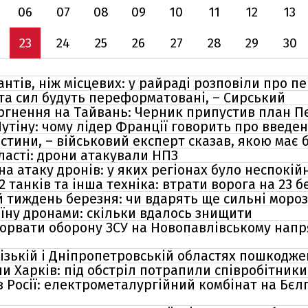
06
07
08
09
10
11
12
13
23
24
25
26
27
28
29
30
нтів, ніж місцевих: у райраді розповіли про 
 та сил будуть переформатовані, – Сирський
оргнення на Тайвань: Черник припустив план П
утіну: чому лідер Франції говорить про введен
астини, – військовий експерт сказав, якою має 
ласті: дрони атакували НПЗ
на атаку дронів: у яких регіонах було неспокій
2 танків та інша техніка: втрати ворога на 23 
й тиждень березня: чи вдарять ще сильні мороз
аїну дронами: скільки вдалось знищити
рвати оборону ЗСУ на Новопавлівському напр
різькій і Дніпропетровській областях пошкодже
ли Харків: під обстріл потрапили співробітник
в Росії: електрометалургійний комбінат на Бє