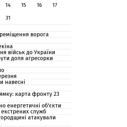
14
15
16
17
31
переміщення ворога
екіна
ня військ до України
бути доля агресорки
но
березня
и навесні
ямку: карта фронту 23
но енергетичні об'єкти
и екстрених служб
лгородщині атакували