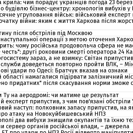
 крила: чим порадує українців погода 23 бере
но будівлю бізнес-центру: хронологія вибухів у
исячне угруповання військ: військовий експерт
чатку війни: яким є життя Харкова після жорс
тину після обстрілів під Москвою
наступальної операції з метою оточення Харко
орить: чому російська продовольча сфера не ма
– честь": другі роковини смерті оператора 24 
госистему зараз, а не взимку: Світан припусти
служби доведеться повторно пройти ВЛК, – М
ові удари по Одесі: Братчук вказав на ознаки
 області намагалися підірвати залізничний мі
но придатних" після скасування норми зможе 
 Ту на аеродромі: чи матиме це результат
ий експерт припустив, з чим пов'язані обстріли 
новий наступ: полковник запасу припустив, на 
 про атаку на Новокуйбишевський НПЗ
ополі два вибухи знищили окупантів та їхню те
и сервер органів російської влади, – джерела
тя FT про удари по НПЗ Росії відверто маніпулят