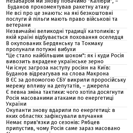
Незабаром ми знову побачимо "Калібри", –
Буданов прокоментував ракетну атаку
Не всі про це знають: на які безкоштовні
послуги й пільги мають право військові та
ветерани
Незвичайні великодні традиції католиків: у
якій країні відбувається поховання оселедця
В окупованих Бердянську та Токмаку
пролунали потужні вибухи
"Це стало найбільшим шоком": як і куди Росія
вивозить вкрадене українське зерно
Чи існує загроза наступу росіян на Київ:
Буданов відреагував на слова Макрона
В ЄС за допомогою СБУ викрили проросійську
мережу впливу на депутатів, – джерела
Є певна зміна тактики: чого хотіла досягнути
Росія масованими атаками по енергетиці
України
Окупанти знову вдарили по енергетиці: в
яких областях зафіксували влучання
Немає прив'язки до сезонів: Рябцев
припустив, чому Росія саме зараз масовано