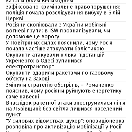
католицьким Великоднем
Зафіксовано кримінальне правопорушення:
поліція почала розслідування вибуху в Білій
Церкві
Росіяни скопіювали з України мобільні
вогневі групи: в ISW проаналізували, чи
допоможе це ворогу
У Повітряних силах пояснили, чому Росія
почала частіше атакувати балістикою
Окупанти атакували кілька підстанцій
Укренерго: в Одесі зупинився
електротранспорт
Окупанти вдарили ракетами по газовому
об'єкту на Заході
Змінили стратегію обстрілів, – Романенко
пояснив, чому росіяни руйнують енергетику
саме навесні
Внаслідок ракетної атаки знеструмилася лінія
на Львівщині: без світла лишився населений
пункт
"У силових відомствах шухер": опозиціонерка
розповіла про активізацію мобілізації у Росії