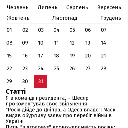
Червень
Липень
Серпень
Вересень
Жовтень
Листопад
Грудень
01
02
03
04
05
06
07
08
09
10
11
12
13
14
15
16
17
18
19
20
21
22
23
24
25
26
27
28
29
30
31
Статті
Я в команді президента, – Шефір
прокоментував своє звільнення
"Росія дійде до Дніпра, а Одеса впаде": Маск
видав обурливу заяву про перебіг війни в
Україні
Путін "підгодовує" кровожерливість росіян: