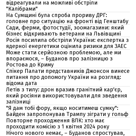
відреагували на можливі обстріли
"Калібрами"
На Сумщині була спроба прориву ДРГ:
головне про ситуацію на фронті від Генштабу
Сади, ферми, фотостудії, зоомагазини: який
бізнес відкривають ветерани на Львівщині
Росія посилила обстріли України: експертка з
ядерної енергетики оцінила ризики для ЗАЕС
Може стати серйозною проблемою, але ми
впораємося, – Буданов про залізницю з
Ростова до Криму
Спікер Палати представників Джонсон винесе
питання про допомогу України на розгляд:
відома дата
Летів з тилу: дрон вразив гранітний кар'єр,
який росіяни використовували для зведення
залізниці
"Я дам тобі фору, якщо носитимеш сумку":
Байден запропонував Трампу зіграти у гольф
Повторне проходження ВЛК: хто має
проходити комісію з 1 квітня 2024 року
Нічого нового немає, – Буданов спростував,