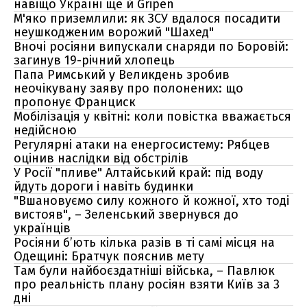
навіщо Україні ще й Gripen
М'яко приземлили: як ЗСУ вдалося посадити
неушкодженим ворожий "Шахед"
Вночі росіяни випускали снаряди по Боровій:
загинув 19-річний хлопець
Папа Римський у Великдень зробив
неочікувану заяву про полонених: що
пропонує Франциск
Мобілізація у квітні: коли повістка вважається
недійсною
Регулярні атаки на енергосистему: Рябцев
оцінив наслідки від обстрілів
У Росії "пливе" Алтайський край: під воду
йдуть дороги і навіть будинки
"Вшановуємо силу кожного й кожної, хто тоді
вистояв", – Зеленський звернувся до
українців
Росіяни б’ють кілька разів в ті самі місця на
Одещині: Братчук пояснив мету
Там були найбоєздатніші війська, – Павлюк
про реальність плану росіян взяти Київ за 3
дні