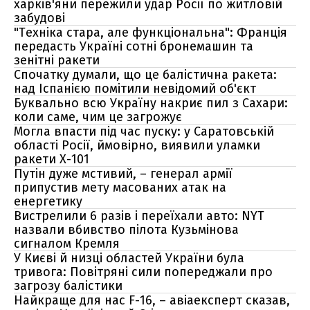
харків'яни пережили удар Росії по житловій
забудові
"Техніка стара, але функціональна": Франція
передасть Україні сотні бронемашин та
зенітні ракети
Спочатку думали, що це балістична ракета:
над Іспанією помітили невідомий об'єкт
Буквально всю Україну накриє пил з Сахари:
коли саме, чим це загрожує
Могла впасти під час пуску: у Саратовській
області Росії, ймовірно, виявили уламки
ракети Х-101
Путін дуже мстивий, – генерал армії
припустив мету масованих атак на
енергетику
Вистрелили 6 разів і переїхали авто: NYT
назвали вбивство пілота Кузьмінова
сигналом Кремля
У Києві й низці областей України була
тривога: Повітряні сили попереджали про
загрозу балістики
Найкраще для нас F-16, – авіаексперт сказав,