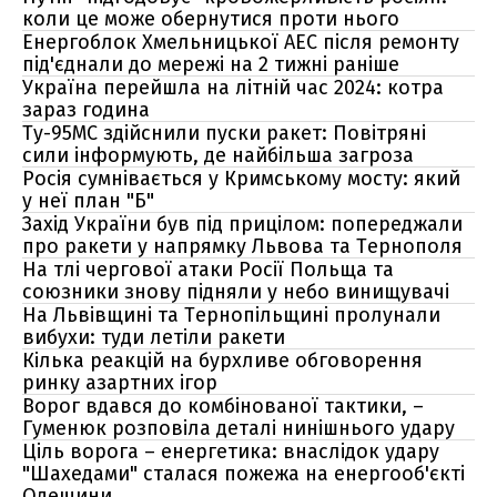
коли це може обернутися проти нього
Енергоблок Хмельницької АЕС після ремонту
під'єднали до мережі на 2 тижні раніше
Україна перейшла на літній час 2024: котра
зараз година
Ту-95МС здійснили пуски ракет: Повітряні
сили інформують, де найбільша загроза
Росія сумнівається у Кримському мосту: який
у неї план "Б"
Захід України був під прицілом: попереджали
про ракети у напрямку Львова та Тернополя
На тлі чергової атаки Росії Польща та
союзники знову підняли у небо винищувачі
На Львівщині та Тернопільщині пролунали
вибухи: туди летіли ракети
Кілька реакцій на бурхливе обговорення
ринку азартних ігор
Ворог вдався до комбінованої тактики, –
Гуменюк розповіла деталі нинішнього удару
Ціль ворога – енергетика: внаслідок удару
"Шахедами" сталася пожежа на енергооб'єкті
Одещини