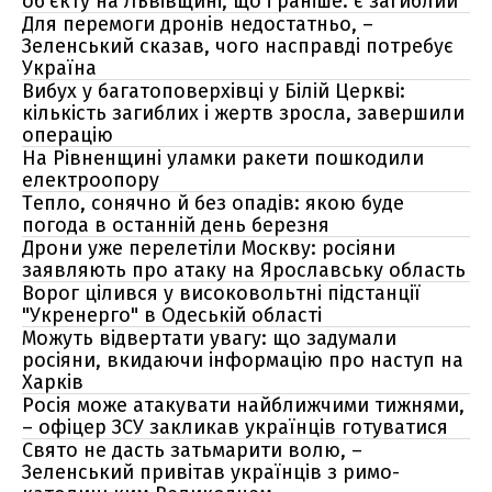
об'єкту на Львівщині, що і раніше: є загиблий
Для перемоги дронів недостатньо, –
Зеленський сказав, чого насправді потребує
Україна
Вибух у багатоповерхівці у Білій Церкві:
кількість загиблих і жертв зросла, завершили
операцію
На Рівненщині уламки ракети пошкодили
електроопору
Тепло, сонячно й без опадів: якою буде
погода в останній день березня
Дрони уже перелетіли Москву: росіяни
заявляють про атаку на Ярославську область
Ворог цілився у високовольтні підстанції
"Укренерго" в Одеській області
Можуть відвертати увагу: що задумали
росіяни, вкидаючи інформацію про наступ на
Харків
Росія може атакувати найближчими тижнями,
– офіцер ЗСУ закликав українців готуватися
Свято не дасть затьмарити волю, –
Зеленський привітав українців з римо-