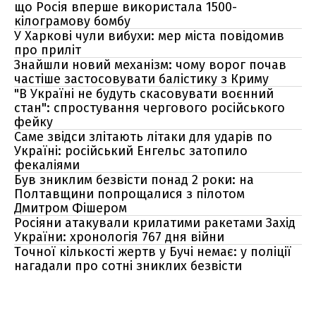
що Росія вперше використала 1500-
кілограмову бомбу
У Харкові чули вибухи: мер міста повідомив
про приліт
Знайшли новий механізм: чому ворог почав
частіше застосовувати балістику з Криму
"В Україні не будуть скасовувати воєнний
стан": спростування чергового російського
фейку
Саме звідси злітають літаки для ударів по
Україні: російський Енгельс затопило
фекаліями
Був зниклим безвісти понад 2 роки: на
Полтавщини попрощалися з пілотом
Дмитром Фішером
Росіяни атакували крилатими ракетами Захід
України: хронологія 767 дня війни
Точної кількості жертв у Бучі немає: у поліції
нагадали про сотні зниклих безвісти