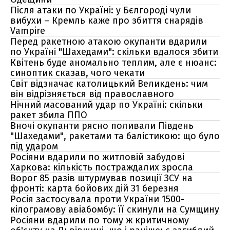
Після атаки по Україні: у Бєлгороді чули
вибухи – Кремль каже про збиття снарядів
Vampire
Перед ракетною атакою окупанти вдарили
по Україні "Шахедами": скільки вдалося збити
Квітень буде аномально теплим, але є нюанс:
синоптик сказав, чого чекати
Світ відзначає католицький Великдень: чим
він відрізняється від православного
Нічний масований удар по Україні: скільки
ракет збила ППО
Вночі окупанти рясно поливали Південь
"Шахедами", ракетами та балістикою: що було
під ударом
Росіяни вдарили по житловій забудові
Харкова: кількість постраждалих зросла
Ворог 85 разів штурмував позиції ЗСУ на
фронті: карта бойових дій 31 березня
Росія застосувала проти України 1500-
кілограмову авіабомбу: її скинули на Сумщину
Росіяни вдарили по тому ж критичному