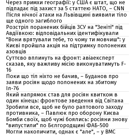
Через примхи географії: у США є штат, що не
підпадає під захист за 5 статтею НАТО, – CNN
Після нічної атаки на Львівщині виявили тіло
ще одного загиблого
Розстріл поранених бійців ЗСУ на "Зеніті" під
Авдіївкою: відповідальних ідентифікували
"Вони врятували тебе, то чому ти мовчиш": у
Києві пройшла акція на підтримку полонених
азовців
Суттєво вплинуть на фронт: авіаексперт
сказав, яку важливу місію виконуватимуть F-
16
Поки що тіл ніхто не бачив, – Буданов про
заяви росіян щодо полонених на збитому
Іл-76
Який напрямок став для росіян квитком в
один кінець: фронтове зведення від Світана
Зробили все, щоб не було раптового заходу
противника, – Павлюк про оборону Києва
Бомби своїх, щоб чужі боялись: росіяни знову
"випустили" по Бєлгородщині ФАБ-500
Могли накопичити, однак є "але", – у ВМС