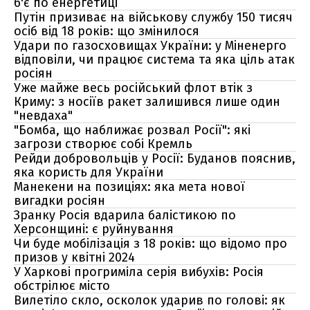
б'є по енергетиці
Путін призиває на військову службу 150 тисяч
осіб від 18 років: що змінилося
Удари по газосховищах України: у Міненерго
відповіли, чи працює система та яка ціль атак
росіян
Уже майже весь російський флот втік з
Криму: з носіїв ракет залишився лише один
"невдаха"
"Бомба, що наближає розвал Росії": які
загрози створює собі Кремль
Рейди добровольців у Росії: Буданов пояснив,
яка користь для України
Манекени на позиціях: яка мета нової
вигадки росіян
Зранку Росія вдарила балістикою по
Херсонщині: є руйнування
Чи буде мобілізація з 18 років: що відомо про
призов у квітні 2024
У Харкові прогриміла серія вибухів: Росія
обстрілює місто
Вилетіло скло, осколок ударив по голові: як