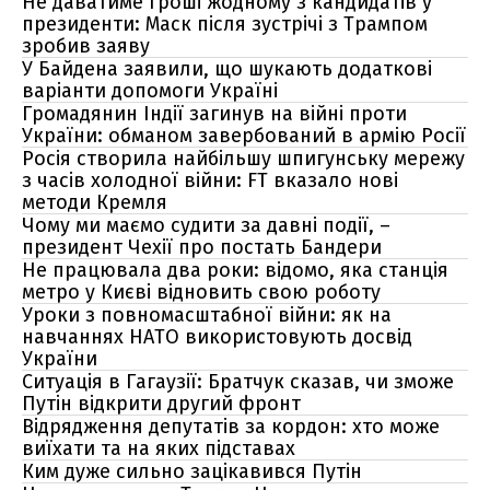
Не даватиме гроші жодному з кандидатів у
президенти: Маск після зустрічі з Трампом
зробив заяву
У Байдена заявили, що шукають додаткові
варіанти допомоги Україні
Громадянин Індії загинув на війні проти
України: обманом завербований в армію Росії
Росія створила найбільшу шпигунську мережу
з часів холодної війни: FT вказало нові
методи Кремля
Чому ми маємо судити за давні події, –
президент Чехії про постать Бандери
Не працювала два роки: відомо, яка станція
метро у Києві відновить свою роботу
Уроки з повномасштабної війни: як на
навчаннях НАТО використовують досвід
України
Ситуація в Гагаузії: Братчук сказав, чи зможе
Путін відкрити другий фронт
Відрядження депутатів за кордон: хто може
виїхати та на яких підставах
Ким дуже сильно зацікавився Путін