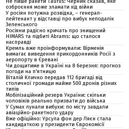
Не лише ракети Taurus: Черник сказав, яке
озброєння може зламати хід війни
У росіян потужна розвідка, – генерал-
лейтенант у відставці про вибух неподалік
Зеленського
Росіяни радісно кричать про знищений
HIMARS та підбиті Abrams: що сталося
насправді
Кремль вже проінформували: Вірменія
вимагає виведення прикордонників Росії з
аеропорту в Єревані
Чи дощитиме в Україні на 8 березня: прогноз
погоди на п'ятницю
Віталій Кличко передав 112 бригаді від
столичної громади майже 500 дронів різних
типів
Мобілізаційний резерв України: скільки
чоловіків реально призвати до війська
У Сумах лунали вибухи: по місту завдали
авіаційно-ракетного удару
Вже офіційно: Урсула фон дер Ляєн стала
кандидаткою у президенти Єврокомісії