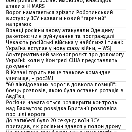
боєприпасів росіян: ймовірно, внаслідок
атаки з HIMARS
Ворог намагається зрізати Роботинський
виступ: у ЗСУ назвали новий "гарячий"
напрямок
Вранці росіяни знову атакували Одещину
ракетою: чи є руйнування та постраждалі
Чекають російські війська у найближчі тижні:
Україна вступає у нову фазу війни, – WSJ
Альтернативний законопроєкт про допомогу
Україні: коли у Конгресі США представлять
документ
В Казані горить вище танкове командне
училище, – росЗМІ
"60 ліквідованих ворогів довкола позиції":
боєць розповів, якою була остання ротація в
Авдіївці
Росіяни намагаються розширити контроль
над Бахмутом: розвідка Британії розповіла
про цілі ворога
До загибелі було 20 секунд: воїн ЗСУ
пригадав, як росіянин здався у полон дрону