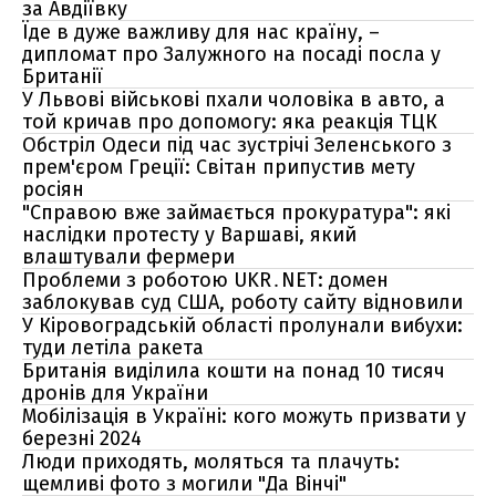
за Авдіївку
Їде в дуже важливу для нас країну, –
дипломат про Залужного на посаді посла у
Британії
У Львові військові пхали чоловіка в авто, а
той кричав про допомогу: яка реакція ТЦК
Обстріл Одеси під час зустрічі Зеленського з
прем'єром Греції: Світан припустив мету
росіян
"Справою вже займається прокуратура": які
наслідки протесту у Варшаві, який
влаштували фермери
Проблеми з роботою UKR․NET: домен
заблокував суд США, роботу сайту відновили
У Кіровоградській області пролунали вибухи:
туди летіла ракета
Британія виділила кошти на понад 10 тисяч
дронів для України
Мобілізація в Україні: кого можуть призвати у
березні 2024
Люди приходять, моляться та плачуть:
щемливі фото з могили "Да Вінчі"