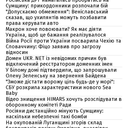
Російська ДРГ намагалась пробратись на
Сумщину: прикордонники розпочали бій
"Допускаємо обмеження": Веніславський
сказав, що ухилянтів можуть позбавити
права керувати авто
Макрон хоче повоювати? Як має діяти
Україна, щоб це бажання реалізувалося
Війна Росії проти України посварила Чехію та
Словаччину: Фіцо заявив про загрозу
відносин
Домен UKR․NET із невідомих причин був
відключений реєстратором доменних імен
У Білому домі підтвердили, що запрошували
Олену Зеленську на звернення Байдена
"Зможе дістати ворожу ціль будь-де у морі":
СБУ розкрила характеристики нового Sea
Baby
Відео знищення HIMARS хочуть розслідувати в
оборонному комітеті Ради
Росіяни дистанційно мінують Сумщину:
наскільки небезпечні такі бомби
На окупованій Луганщині згорів склад