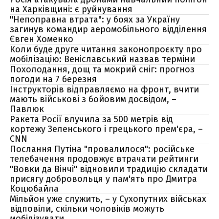
на Харківщині: є руйнування
"Непоправна втрата": у боях за Україну
загинув командир аеромобільного відділення
Євген Хоменко
Коли буде друге читання законопроєкту про
мобілізацію: Веніславський назвав терміни
Похолодання, дощ та мокрий сніг: прогноз
погоди на 7 березня
Інструкторів відправляємо на фронт, вчити
мають військові з бойовим досвідом, –
Павлюк
Ракета Росії влучила за 500 метрів від
кортежу Зеленського і грецького прем'єра, –
CNN
Послання Путіна "провалилося": російське
телебачення продовжує втрачати рейтинги
"Вовки да Вінчі" відновили традицію складати
присягу добровольця у пам'ять про Дмитра
Коцюбайла
Мільйон уже служить, – у Сухопутних військах
відповіли, скільки чоловіків можуть
мобілізувати