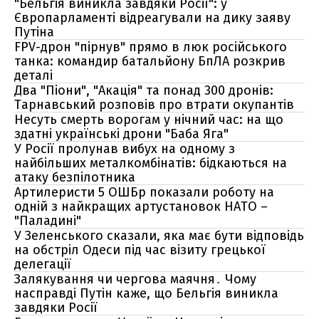
"Бельгія виникла завдяки Росії": у
Європарламенті відреагували на дику заяву
Путіна
FPV-дрон "пірнув" прямо в люк російського
танка: командир батальйону БпЛА розкрив
деталі
Два "Піони", "Акація" та понад 300 дронів:
Тарнавський розповів про втрати окупантів
Несуть смерть ворогам у нічний час: на що
здатні українські дрони "Баба Яга"
У Росії пролунав вибух на одному з
найбільших металкомбінатів: бідкаються на
атаку безпілотника
Артилеристи 5 ОШБр показали роботу на
одній з найкращих артустановок НАТО –
"Паладині"
У Зеленського сказали, яка має бути відповідь
на обстріл Одеси під час візиту грецької
делегації
Залякування чи чергова маячня․ Чому
насправді Путін каже, що Бельгія виникла
завдяки Росії