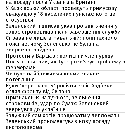
на посаду посла України в Британії
У Харківській області проведуть примусову
евакуацію у 18 населених пунктах: кого це
стосується
Зеленський підписав указ про звільнення у
запас строковиків після завершення служби
Справа не лише в Навальній: політтехнолог
пояснив, чому Зеленська не була на
зверненні Байдена
Протести у Варшаві: колишній член уряду
Польщі пояснив, як Туск розв'язує проблему з
фермерами
Чи буде найближчими днями значне
потепління
Куди "перетікають" росіяни з-під Авдіївки:
огляд фронту від Світана
Призначення Залужного, звільнення
строковиків, удар по Сумах: Зеленський
звернувся до українців
Залужний сам хотів працювати у дипломатії:
Зеленський прокоментував нову посаду
ексголовкома