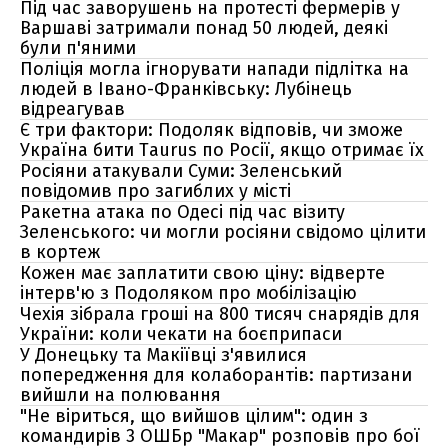
Під час заворушень на протесті фермерів у
Варшаві затримали понад 50 людей, деякі
були п'яними
Поліція могла ігнорувати напади підлітка на
людей в Івано-Франківську: Лубінець
відреагував
Є три фактори: Подоляк відповів, чи зможе
Україна бити Taurus по Росії, якщо отримає їх
Росіяни атакували Суми: Зеленський
повідомив про загиблих у місті
Ракетна атака по Одесі під час візиту
Зеленського: чи могли росіяни свідомо цілити
в кортеж
Кожен має заплатити свою ціну: відверте
інтерв'ю з Подоляком про мобілізацію
Чехія зібрала гроші на 800 тисяч снарядів для
України: коли чекати на боєприпаси
У Донецьку та Макіївці з'явилися
попередження для колаборантів: партизани
вийшли на полювання
"Не віриться, що вийшов цілим": один з
командирів 3 ОШБр "Макар" розповів про бої