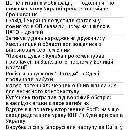
Це не питання мобілізації, – Подоляк чітко
пояснив, чому Україні треба економічне
бронювання
І Захід, і Україна допустили фатальну
помилку: в ОП сказали, чому наш шлях в
НАТО – довгий
Загинув у день народження дружини: у
Хмельницькій області попрощалися з
військовим Сергієм Білим
"Лежить душа": Кулеба прокоментував
призначення Залужного послом у Великій
Британії
Росіяни запускали "Шахеди": в Одесі
пролунали вибухи
Маємо потенціал: Черник оцінив шанси ЗСУ
для весняного контрнаступу
Куп'янськ потрапив під ворожий обстріл:
внаслідок атаки є двоє загиблих
Вдруге від початку вторгнення Росії: навіщо
спецпредставник уряду КНР Лі Хуей приїхав в
Україну
Вирубка лісів у Білорусі для наступу на Київ: у