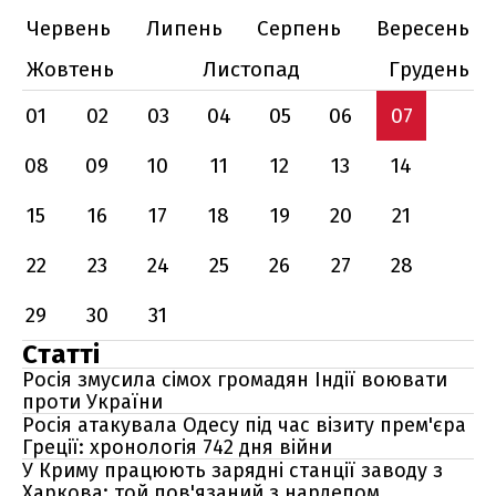
Червень
Липень
Серпень
Вересень
Жовтень
Листопад
Грудень
01
02
03
04
05
06
07
08
09
10
11
12
13
14
15
16
17
18
19
20
21
22
23
24
25
26
27
28
29
30
31
Статті
Росія змусила сімох громадян Індії воювати
проти України
Росія атакувала Одесу під час візиту прем'єра
Греції: хронологія 742 дня війни
У Криму працюють зарядні станції заводу з
Харкова: той пов'язаний з нардепом