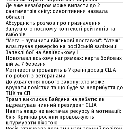
Де вже незабаром може випасти до 2
сантиметрів снігу: синоптикиня назвала
області
Абсурдність розмов про призначення
Залужного послом у контексті рейтингів та
виборів
"Мета – зупинити військові поставки": "Атеш"
влаштував диверсію на російській залізниці
Запеклі бої на Авдіївському і
Новопавлівському напрямках: карта бойових
дій за 7 березня
Метінвест впровадить в Україні досвід США
по роботі з ветеранами
До ухвалення нового закону: хто може
вручати повістки та що буде за неприбуття до
ТЦК та СП
Трамп викликав Байдена на дебати: як
відреагував чинний президент США
Навіть якщо не вистачає ресурсу й мотивації:
біля Кринків росіяни продовжують
штурмувати піхотою
Росія атакувала дронами навчальний полігон