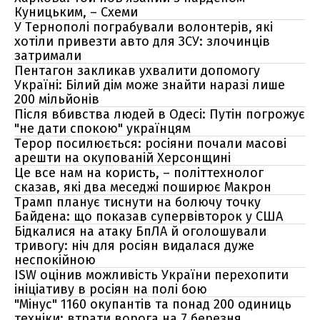
Куницьким, – Схеми
У Тернополі пограбували волонтерів, які
хотіли привезти авто для ЗСУ: злочинців
затримали
Пентагон закликав ухвалити допомогу
Україні: Білий дім може знайти наразі лише
200 мільйонів
Після вбивства людей в Одесі: Путін погрожує
"не дати спокою" українцям
Терор посилюється: росіяни почали масові
арешти на окупованій Херсонщині
Це все нам на користь, – політтехнолог
сказав, які два меседжі поширює Макрон
Трамп планує тиснути на болючу точку
Байдена: що показав супервівторок у США
Бідкалися на атаку БпЛА й оголошували
тривогу: ніч для росіян видалася дуже
неспокійною
ISW оцінив можливість України перехопити
ініціативу в росіян на полі бою
"Мінус" 1160 окупантів та понад 200 одиниць
техніки: втрати ворога на 7 березня