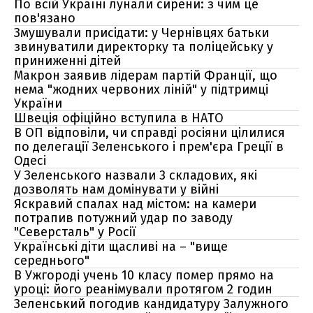
По всій Україні лунали сирени: з чим це
пов'язано
Змушували присідати: у Чернівцях батьки
звинуватили директорку та поліцейську у
приниженні дітей
Макрон заявив лідерам партій Франції, що
нема "жодних червоних ліній" у підтримці
України
Швеція офіційно вступила в НАТО
В ОП відповіли, чи справді росіяни цілилися
по делегації Зеленського і прем'єра Греції в
Одесі
У Зеленського назвали 3 складових, які
дозволять нам домінувати у війні
Яскравий спалах над містом: на камери
потрапив потужний удар по заводу
"Северсталь" у Росії
Українські діти щасливі на – "вище
середнього"
В Ужгороді учень 10 класу помер прямо на
уроці: його реанімували протягом 2 годин
Зеленський погодив кандидатуру Залужного