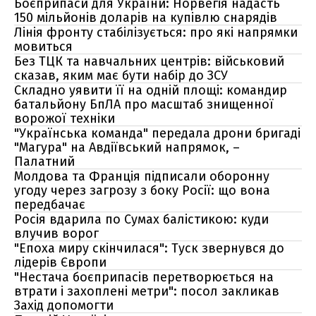
Боєприпаси для України: Норвегія надасть
150 мільйонів доларів на купівлю снарядів
Лінія фронту стабілізується: про які напрямки
мовиться
Без ТЦК та навчальних центрів: військовий
сказав, яким має бути набір до ЗСУ
Складно уявити її на одній площі: командир
батальйону БпЛА про масштаб знищенної
ворожої техніки
"Українська команда" передала дрони бригаді
"Магура" на Авдіївський напрямок, –
Палатний
Молдова та Франція підписали оборонну
угоду через загрозу з боку Росії: що вона
передбачає
Росія вдарила по Сумах балістикою: куди
влучив ворог
"Епоха миру скінчилася": Туск звернувся до
лідерів Європи
"Нестача боєприпасів перетворюється на
втрати і захоплені метри": посол закликав
Захід допомогти