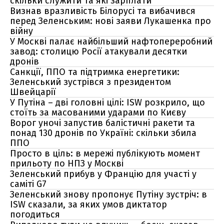
скільки служити та які зарплати
Визнав вразливість Білорусі та вибачився
перед Зеленським: нові заяви Лукашенка про
війну
У Москві палає найбільший нафтопереробний
завод: столицю Росії атакували десятки
дронів
Санкції, ППО та підтримка енергетики:
Зеленський зустрівся з президентом
Швейцарії
У Путіна – дві головні цілі: ISW розкрило, що
стоїть за масованими ударами по Києву
Ворог уночі запустив балістичні ракети та
понад 130 дронів по Україні: скільки збила
ППО
Просто в ціль: в мережі публікують момент
прильоту по НПЗ у Москві
Зеленський прибув у Францію для участі у
саміті G7
Зеленський знову пропонує Путіну зустріч: в
ISW сказали, за яких умов диктатор
погодиться