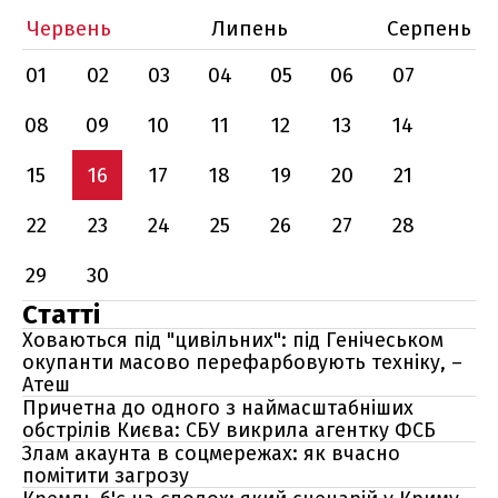
Червень
Липень
Серпень
01
02
03
04
05
06
07
08
09
10
11
12
13
14
15
16
17
18
19
20
21
22
23
24
25
26
27
28
29
30
Статті
Ховаються під "цивільних": під Генічеськом
окупанти масово перефарбовують техніку, –
Атеш
Причетна до одного з наймасштабніших
обстрілів Києва: СБУ викрила агентку ФСБ
Злам акаунта в соцмережах: як вчасно
помітити загрозу