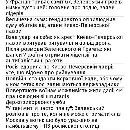
У Франції триває саміт G7, Зеленський провів
низку зустрічей: головне про подію, заяви
лідерів
Величезна сума: гендиректор оприлюднив
суму збитків від атаки Києво-Печерської
лаври
Взяв удар на себе: як хрест Києво-Печерської
лаври врятував рятувальників від дрона
Після розмови Зеленського й Трампа: які
шанси України отримати ліцензії на
антибалістичні ракети
Росія вдарила по Києво-Печерській лаврі:
усе, що відомо про руйнування
Подвійні стандарти Верховної Ради, або чому
у комітетах досі залишаються держзрадники
Повертають воїнам можливість жити далі: як
працює один зі шпиталів
Держприкордонслужби
"У такі миті я часто плачу": Зеленський
розповів про те, коли не може стримати сліз
Москва у вогні: що було уражено на
найбільшому НПЗ російської столиці