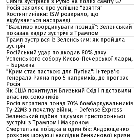
Сибіга зустрівся з Рубіо на полях саміту G7
Росія заявляє про успішне "взяття"
Костянтинівки: ISW розкрило, що
відбувається насправді
"Важливо координувати позиції": Зеленський
показав кадри зустрічі з Трампом
Трамп зустрівся із Зеленським: як пройшла
зустріч
Російський удар пошкодив 80% даху
Успенського собору Києво-Печерської лаври,
– Бережна
"Крим стає пасткою для Путіна": інтерв'ю
генерала Раяна про 5 напрямків, де програє
Росія
Як США похитнули Близький Схід і підставили
власних союзників
Росія втратила понад 70% бомбардувальників
Ту-22М3 з початку війни, – Defense Express
Зеленський підбив підсумки тристоронньої
зустрічі з Трампом і Макроном
Смертельна поїздка в один бік: Андрющенко
розкрив шокуючі наслідки бензинової кризи