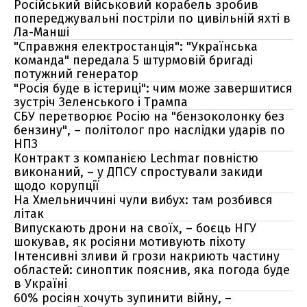
Російський військовий корабель зробив
попереджувальні постріли по цивільній яхті в
Ла-Манші
"Справжня електростанція": "Українська
команда" передала 5 штурмовій бригаді
потужний генератор
"Росія буде в істериці": чим може завершитися
зустріч Зеленського і Трампа
СБУ перетворює Росію на "бензоколонку без
бензину", – політолог про наслідки ударів по
НПЗ
Контракт з компанією Lechmar повністю
виконаний, – у ДПСУ спростували закиди
щодо корупції
На Хмельниччині чули вибух: там розбився
літак
Випускають дрони на своїх, – боєць НГУ
шокував, як росіяни мотивують піхоту
Інтенсивні зливи й грози накриють частину
областей: синоптик пояснив, яка погода буде
в Україні
60% росіян хочуть зупинити війну, –