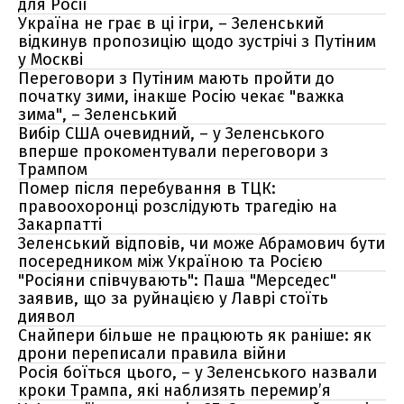
для Росії
Україна не грає в ці ігри, – Зеленський
відкинув пропозицію щодо зустрічі з Путіним
у Москві
Переговори з Путіним мають пройти до
початку зими, інакше Росію чекає "важка
зима", – Зеленський
Вибір США очевидний, – у Зеленського
вперше прокоментували переговори з
Трампом
Помер після перебування в ТЦК:
правоохоронці розслідують трагедію на
Закарпатті
Зеленський відповів, чи може Абрамович бути
посередником між Україною та Росією
"Росіяни співчувають": Паша "Мерседес"
заявив, що за руйнацією у Лаврі стоїть
диявол
Снайпери більше не працюють як раніше: як
дрони переписали правила війни
Росія боїться цього, – у Зеленського назвали
кроки Трампа, які наблизять перемир’я