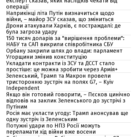
експерт сказав, яких наслідків чекати від
операції
Наприкінці літа Путін визначиться щодо
війни, – майор ЗСУ сказав, що зміниться
Дрони атакували Харків, є постраждалі: де
була загроза удару
150 тисяч доларів за "вирішення проблеми":
НАБУ та САП викрили співробітника СБУ
Орбану закрили шлях до влади: парламент
Угорщини змінив конституцію
Укладати контракти із ЗСУ та ДССТ стало
простіше: це можна зробити через Армія+
Зеленський, Трамп та Макрон провели
тристоронню зустріч на полях G7, – Kyiv
Independent
Якщо він готовий говорити, – Пєсков цинічно
відповів на заклик Зеленського до зустрічі з
Путіним
Росія має укласти угоду: Трамп анонсував ще
одну зустріч із Зеленським
Потужні удари по НПЗ Росії можуть
переламати хід війни вже восени