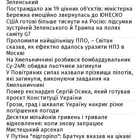
Зеленський
Постраждало аж 19 цінних об'єктів: міністерка
Бережна емоційно звернулась до ЮНЕСКО
США готові більше тиснути на Росію: підсумки
зустрічей Зеленського й Трампа на полях
саміту G7
Проломили найщільнішу ППО, – Світан
сказав, як ефектно вдалось уразити НПЗ в
Москві
На Хмельниччині розбився бомбардувальник
Су-24М: обидва льотчики загинули
У Повітряних силах назвали прізвища пілотів,
які загинули, виконуючи завдання на
Хмельниччині
Помер екснардеп Сергій Осика, який готував
проєкт Конституції України
Грози, град і шквали: Україну накриє різке
погіршення погоди
Десятки мільйонів гривень і тривале
відновлення: коли знову запрацює
Мистецький арсенал
У Путіна "підгоріло": Братчук вказав на цікаві