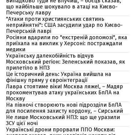
Випадково туди не влучиш, – боєць сказав,
що найбільше шокувало в атаці на Києво-
Печерську лавру
"Атаки проти християнських святинь
неприйнятні": США засудили удар по Києво-
Печерській лаврі
Росіяни вдарили по "екстреній допомозі", яка
приїхала на виклик у Херсоні: постраждали
медики
Українську далекобійність відчув
Московський регіон: Зеленський показав, як
прилетіло в НПЗ
Це історичний день: Україна вийшла на
фінішну пряму у євроінтеграції
Лавра стоятиме віки! Москва ляже!, – Мадяр
прокоментував атаку українських БпЛА на
Москву
На півночі створюють нові підрозділи БпЛА
для посилення захисту кордону, – Сирський
Не лише Московський НПЗ: що ще уразили
ЗСУ цієї ночі
Українські дрони прорвали ППО Москви: