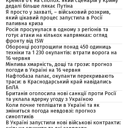
Кремль б'є на сполох: який сценарій у Криму
дедалі більше лякає Путіна
Я просто у захваті, – військовий розкрив,
який цікавий процес запустила в Росії
паливна криза
Росія просунулася в одному з регіонів та
готує атаки на кількох напрямках: огляд
фронту від ISW
Оборонці розтрощили понад 450 одиниць
техніки та 1 230 окупантів: втрати ворога на
16 червня
Мінлива хмарність, дощі та грози: прогноз
погоди в Україні на 16 червня
Нафтобаза палає, окупанти перекривають
траси: в Краснодарський край навідались
БпЛА
Британія оголосила нові санкції проти Росії
та уклала ядерну угоду з Україною
Коли почне теплішати в Україні та як
зміниться погода невдовзі: прогноз
синоптиків
В Україні запустили нові військові контракти: