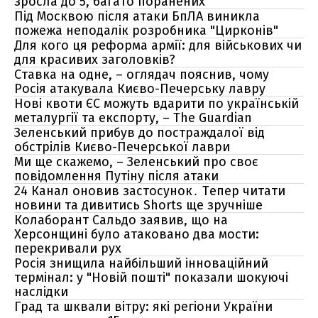
зросла до 5, багато поранених
Під Москвою після атаки БпЛА виникла
пожежа неподалік розробника "Цирконів"
Для кого ця реформа армії: для військових чи
для красивих заголовків?
Ставка на одне, – оглядач пояснив, чому
Росія атакувала Києво-Печерську лавру
Нові квоти ЄС можуть вдарити по українській
металургії та експорту, – The Guardian
Зеленський прибув до постраждалої від
обстрілів Києво-Печерської лаври
Ми ще скажемо, – Зеленський про своє
повідомлення Путіну після атаки
24 Канал оновив застосунок․ Тепер читати
новини та дивитись Shorts ще зручніше
Колаборант Сальдо заявив, що на
Херсонщині було атаковано два мости:
перекривали рух
Росія знищила найбільший інноваційний
термінал: у "Новій пошті" показали шокуючі
наслідки
Град та шквали вітру: які регіони України