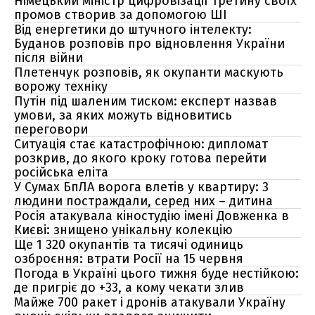
Німецький міністр цифровізації третину своїх
промов створив за допомогою ШІ
Від енергетики до штучного інтелекту:
Буданов розповів про відновлення України
після війни
Плетенчук розповів, як окупанти маскують
ворожу техніку
Путін під шаленим тиском: експерт назвав
умови, за яких можуть відновитись
переговори
Ситуація стає катастрофічною: дипломат
розкрив, до якого кроку готова перейти
російська еліта
У Сумах БпЛА ворога влетів у квартиру: 3
людини постраждали, серед них – дитина
Росія атакувала кіностудію імені Довженка в
Києві: знищено унікальну колекцію
Ще 1 320 окупантів та тисячі одиниць
озброєння: втрати Росії на 15 червня
Погода в Україні цього тижня буде нестійкою:
де пригріє до +33, а кому чекати злив
Майже 700 ракет і дронів атакували Україну