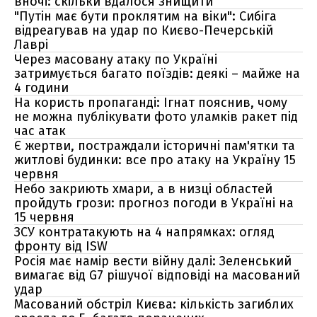
вночі: скільки вдалося знищити
"Путін має бути проклятим на віки": Сибіга
відреагував на удар по Києво-Печерській
Лаврі
Через масовану атаку по Україні
затримується багато поїздів: деякі – майже на
4 години
На користь пропаганді: Ігнат пояснив, чому
не можна публікувати фото уламків ракет під
час атак
Є жертви, постраждали історичні пам'ятки та
житлові будинки: все про атаку на Україну 15
червня
Небо закриють хмари, а в низці областей
пройдуть грози: прогноз погоди в Україні на
15 червня
ЗСУ контратакують на 4 напрямках: огляд
фронту від ISW
Росія має намір вести війну далі: Зеленський
вимагає від G7 рішучої відповіді на масований
удар
Масований обстріл Києва: кількість загиблих