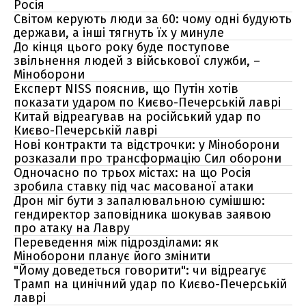
Росія
Світом керують люди за 60: чому одні будують
держави, а інші тягнуть їх у минуле
До кінця цього року буде поступове
звільнення людей з військової служби, –
Міноборони
Експерт NISS пояснив, що Путін хотів
показати ударом по Києво-Печерській лаврі
Китай відреагував на російський удар по
Києво-Печерській лаврі
Нові контракти та відстрочки: у Міноборони
розказали про трансформацію Сил оборони
Одночасно по трьох містах: на що Росія
зробила ставку під час масованої атаки
Дрон міг бути з запалювальною сумішшю:
гендиректор заповідника шокував заявою
про атаку на Лавру
Переведення між підрозділами: як
Міноборони планує його змінити
"Йому доведеться говорити": чи відреагує
Трамп на цинічний удар по Києво-Печерській
лаврі