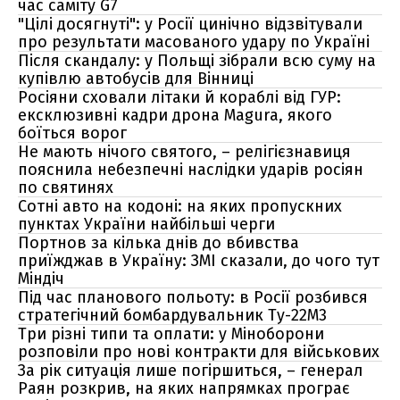
час саміту G7
"Цілі досягнуті": у Росії цинічно відзвітували
про результати масованого удару по Україні
Після скандалу: у Польщі зібрали всю суму на
купівлю автобусів для Вінниці
Росіяни сховали літаки й кораблі від ГУР:
ексклюзивні кадри дрона Magura, якого
боїться ворог
Не мають нічого святого, – релігієзнавиця
пояснила небезпечні наслідки ударів росіян
по святинях
Сотні авто на кодоні: на яких пропускних
пунктах України найбільші черги
Портнов за кілька днів до вбивства
приїжджав в Україну: ЗМІ сказали, до чого тут
Міндіч
Під час планового польоту: в Росії розбився
стратегічний бомбардувальник Ту-22М3
Три різні типи та оплати: у Міноборони
розповіли про нові контракти для військових
За рік ситуація лише погіршиться, – генерал
Раян розкрив, на яких напрямках програє