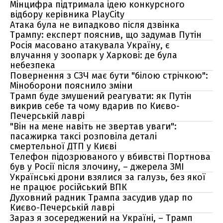
Мінцифра підтримала ідею конкурсного
відбору керівника PlayCity
Атака була не випадково після дзвінка
Трампу: експерт пояснив, що задумав Путін
Росія масовано атакувала Україну, є
влучання у зоопарк у Харкові: де була
небезпека
Повернення з СЗЧ має бути "білою стрічкою":
Міноборони пояснило зміни
Трамп буде змушений реагувати: як Путін
викрив себе та чому вдарив по Києво-
Печерській лаврі
"Він на мене навіть не звертав уваги":
пасажирка таксі розповіла деталі
смертельної ДТП у Києві
Телефон підозрюваного у вбивстві Портнова
був у Росії після злочину, – джерела ЗМІ
Українські дрони взялися за галузь, без якої
не працює російський ВПК
Духовний радник Трампа засудив удар по
Києво-Печерській лаврі
Зараз я зосереджений на Україні, – Трамп