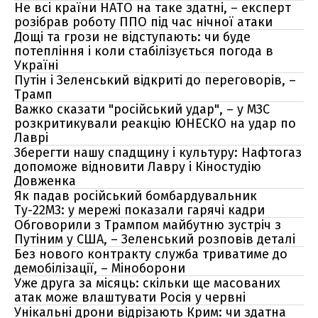
Не всі країни НАТО на таке здатні, – експерт
розібрав роботу ППО під час нічної атаки
Дощі та грози не відступають: чи буде
потепління і коли стабілізується погода в
Україні
Путін і Зеленський відкриті до переговорів, –
Трамп
Важко сказати "російський удар", – у МЗС
розкритикували реакцію ЮНЕСКО на удар по
Лаврі
Зберегти нашу спадщину і культуру: Нафтогаз
допоможе відновити Лавру і Кіностудію
Довженка
Як падав російський бомбардувальник
Ту-22М3: у мережі показали гарячі кадри
Обговорили з Трампом майбутню зустріч з
Путіним у США, – Зеленський розповів деталі
Без нового контракту служба триватиме до
демобілізації, – Міноборони
Уже друга за місяць: скільки ще масованих
атак може влаштувати Росія у червні
Унікальні дрони відрізають Крим: чи здатна