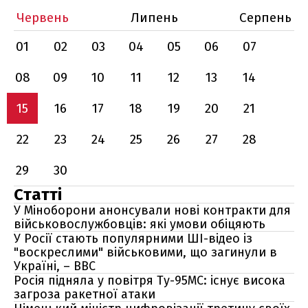
Червень
Липень
Серпень
01
02
03
04
05
06
07
08
09
10
11
12
13
14
15
16
17
18
19
20
21
22
23
24
25
26
27
28
29
30
Статті
У Міноборони анонсували нові контракти для
військовослужбовців: які умови обіцяють
У Росії стають популярними ШІ-відео із
"воскреслими" військовими, що загинули в
Україні, – BBC
Росія підняла у повітря Ту-95МС: існує висока
загроза ракетної атаки