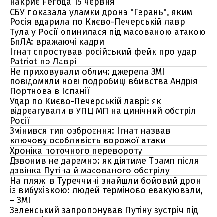
накриє негода 15 червня
СБУ показала уламки дрона "Герань", яким
Росія вдарила по Києво-Печерській лаврі
Тула у Росії опинилася під масованою атакою
БпЛА: вражаючі кадри
Ігнат спростував російський фейк про удар
Patriot по Лаврі
Не приховували облич: джерела ЗМІ
повідомили нові подробиці вбивства Андрія
Портнова в Іспанії
Удар по Києво-Печерській лаврі: як
відреагували в УПЦ МП на цинічний обстріл
Росії
Змінився тип озброєння: Ігнат назвав
ключову особливість ворожої атаки
Хроніка поточного перевороту
Дзвонив не даремно: як діятиме Трамп після
дзвінка Путіна й масованого обстрілу
На пляжі в Туреччині знайшли бойовий дрон
із вибухівкою: людей терміново евакуювали,
– ЗМІ
Зеленський запропонував Путіну зустріч під