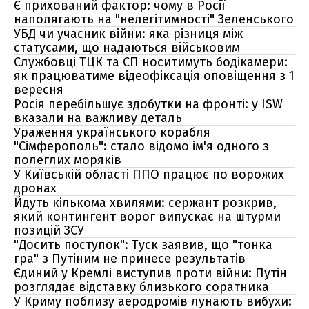
Є прихований фактор: чому в Росії
наполягають на "нелегітимності" Зеленського
УБД чи учасник війни: яка різниця між
статусами, що надаються військовим
Службовці ТЦК та СП носитимуть бодікамери:
як працюватиме відеофіксація оповіщення з 1
вересня
Росія перебільшує здобутки на фронті: у ISW
вказали на важливу деталь
Ураження українського корабля
"Сімферополь": стало відомо ім'я одного з
полеглих моряків
У Київській області ППО працює по ворожих
дронах
Йдуть кількома хвилями: сержант розкрив,
який контингент ворог випускає на штурми
позицій ЗСУ
"Досить поступок": Туск заявив, що "тонка
гра" з Путіним не принесе результатів
Єдиний у Кремлі виступив проти війни: Путін
розглядає відставку близького соратника
У Криму поблизу аеродромів лунають вибухи: