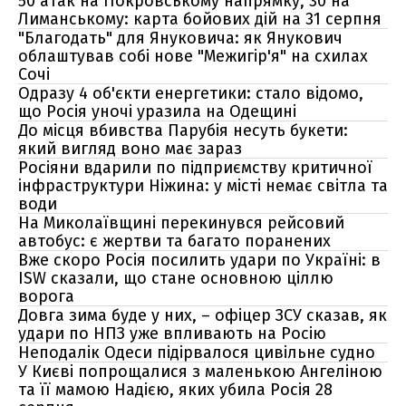
50 атак на Покровському напрямку, 30 на
Лиманському: карта бойових дій на 31 серпня
"Благодать" для Януковича: як Янукович
облаштував собі нове "Межигір'я" на схилах
Сочі
Одразу 4 об'єкти енергетики: стало відомо,
що Росія уночі уразила на Одещині
До місця вбивства Парубія несуть букети:
який вигляд воно має зараз
Росіяни вдарили по підприємству критичної
інфраструктури Ніжина: у місті немає світла та
води
На Миколаївщині перекинувся рейсовий
автобус: є жертви та багато поранених
Вже скоро Росія посилить удари по Україні: в
ISW сказали, що стане основною ціллю
ворога
Довга зима буде у них, – офіцер ЗСУ сказав, як
удари по НПЗ уже впливають на Росію
Неподалік Одеси підірвалося цивільне судно
У Києві попрощалися з маленькою Ангеліною
та її мамою Надією, яких убила Росія 28