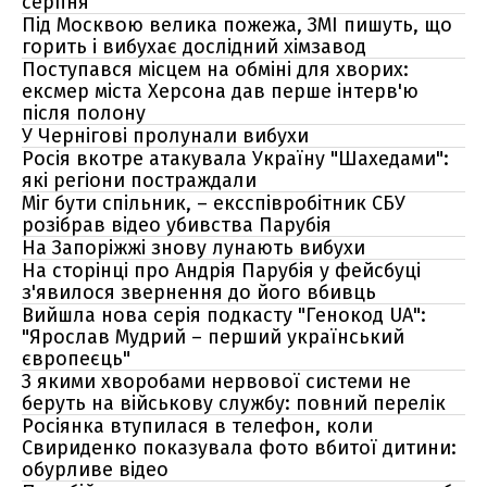
серпня
Під Москвою велика пожежа, ЗМІ пишуть, що
горить і вибухає дослідний хімзавод
Поступався місцем на обміні для хворих:
ексмер міста Херсона дав перше інтерв'ю
після полону
У Чернігові пролунали вибухи
Росія вкотре атакувала Україну "Шахедами":
які регіони постраждали
Міг бути спільник, – ексспівробітник СБУ
розібрав відео убивства Парубія
На Запоріжжі знову лунають вибухи
На сторінці про Андрія Парубія у фейсбуці
з'явилося звернення до його вбивць
Вийшла нова серія подкасту "Генокод UA":
"Ярослав Мудрий – перший український
європеєць"
З якими хворобами нервової системи не
беруть на військову службу: повний перелік
Росіянка втупилася в телефон, коли
Свириденко показувала фото вбитої дитини:
обурливе відео