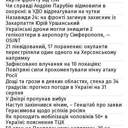
Чи справді Андрію Парубію відмовили в
охороні: в УДО відреагували на чутки
Назавжди 24: на фронті загинув захисник із
Закарпаття Юрій Уршанський
Українські дрони могли знищити 2
гелікоптери в аеропорту Сімферополя, —
OSINT
21 ліквідований, 17 поранених: окупанти
перестріляли один одного на Херсонському
напрямку
Зафіксовано влучання на 10 локаціях:
Повітряні сили прокоментували нічну атаку
Росії
Дощі та грози в деяких областях, спека до 34
градусів: прогноз погоди в Україні на 31
серпня
У Дніпрі пролунав вибух
Наступ закінчився нічим, – Генштаб про заяви
Герасимова щодо успіхів росіян
Як проходить мобілізація чоловіків 50+ в
Україні: пояснення ТЦК