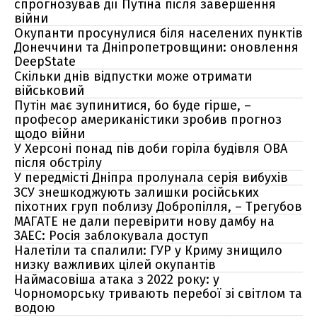
спрогнозував дії Путіна після завершення
війни
Окупанти просунулися біля населених пунктів
Донеччини та Дніпропетровщини: оновлення
DeepState
Скільки днів відпустки може отримати
військовий
Путін має зупинитися, бо буде гірше, –
професор американістики зробив прогноз
щодо війни
У Херсоні понад пів доби горіла будівля ОВА
після обстрілу
У передмісті Дніпра пролунала серія вибухів
ЗСУ знешкоджують залишки російських
піхотних груп поблизу Добропілля, – Трегубов
МАГАТЕ не дали перевірити нову дамбу на
ЗАЕС: Росія заблокувала доступ
Налетіли та спалили: ГУР у Криму знищило
низку важливих цілей окупантів
Наймасовіша атака з 2022 року: у
Чорноморську тривають перебої зі світлом та
водою