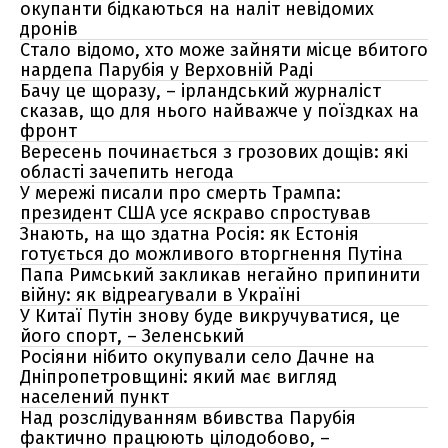
окупанти бідкаються на наліт невідомих
дронів
Стало відомо, хто може зайняти місце вбитого
нардепа Парубія у Верховній Раді
Бачу це щоразу, – ірландський журналіст
сказав, що для нього найважче у поїздках на
фронт
Вересень починається з грозових дощів: які
області зачепить негода
У мережі писали про смерть Трампа:
президент США усе яскраво спростував
Знають, на що здатна Росія: як Естонія
готується до можливого вторгнення Путіна
Папа Римський закликав негайно припинити
війну: як відреагували в Україні
У Китаї Путін знову буде викручуватися, це
його спорт, – Зеленський
Росіяни нібито окупували село Дачне на
Дніпропетровщині: який має вигляд
населений пункт
Над розслідуванням вбивства Парубія
фактично працюють цілодобово, –