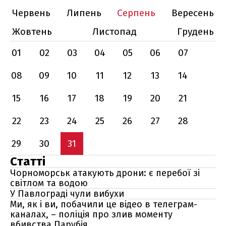
Червень
Липень
Серпень
Вересень
Жовтень
Листопад
Грудень
01
02
03
04
05
06
07
08
09
10
11
12
13
14
15
16
17
18
19
20
21
22
23
24
25
26
27
28
29
30
31
Статті
Чорноморськ атакують дрони: є перебої зі
світлом та водою
У Павлограді чули вибухи
Ми, як і ви, побачили це відео в телеграм-
каналах, – поліція про злив моменту
вбивства Парубія