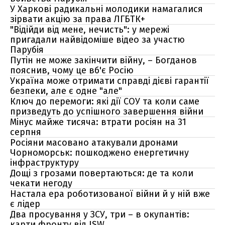
У Харкові радикальні молодики намагалися
зірвати акцію за права ЛГБТК+
"Відійди від мене, нечисть": у мережі
пригадали найвідоміше відео за участю
Парубія
Путін не може закінчити війну, – Богданов
пояснив, чому це вб'є Росію
Україна може отримати справді дієві гарантії
безпеки, але є одне "але"
Ключ до перемоги: які дії СОУ та коли саме
призведуть до успішного завершення війни
Мінус майже тисяча: втрати росіян на 31
серпня
Росіяни масовано атакували дронами
Чорноморськ: пошкоджено енергетичну
інфраструктуру
Дощі з грозами повертаються: де та коли
чекати негоду
Настала ера роботизованої війни й у ній вже
є лідер
Два просування у ЗСУ, три – в окупантів:
карти фронту від ISW