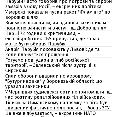
Парубій часто говорив про погрози та спроби
замахів з боку Росії, – ексречник політика
У мережі показали пуски ракет "Фламінго" по
ворожих цілях
Військові пояснили, чи вдалося захисникам
повністю зачистити виступ під Добропіллям
Перші 72 години є критичними, –
ексспівробітник СБУ припустив, де зараз
може бути вбивця Парубія
Андрія Парубія поховають у Львові: де та
коли планується прощання
Готуємо нові удари вглиб російської
території, – Зеленський після зустрічі із
Сирським
Сили оборони вдарили по аеродрому
"Бутурлиновка" у Воронезькій області: що
уразили захисники
У Чернівцях судмедексперти непритомніли під
час розтину репатрійованих тіл військових
Тільки на Лиманському напрямку за літо був
знищений фактично полк росіян, – боєць ЗСУ
Це вже відбувається, – ексречник НАТО