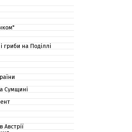
чком"
Ф
 гриби на Поділлі
раїни
на Сумщині
дент
 Австрії