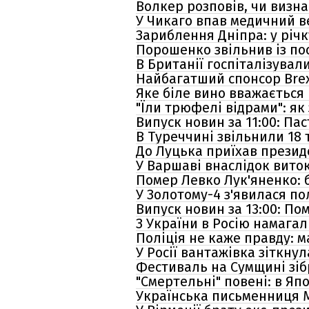
Волкер розповів, чи визн
У Чикаго впав медичний в
Зариблення Дніпра: у річ
Порошенко звільнив із по
В Британії госпіталізувал
Найбагатший спонсор Brexi
Яке біле вино вважається
"Їли трюфелі відрами": я
Випуск новин за 11:00: Пас
В Туреччині звільнили 18
До Луцька приїхав прези
У Варшаві внаслідок вито
Помер Левко Лук'яненко: 
У Золотому-4 з'явилася по
Випуск новин за 13:00: П
З України в Росію намага
Поліція не каже правду: 
У Росії вантажівка зіткнул
Фестиваль на Сумщині зібр
"Смертельні" повені: в Яп
Українська письменниця М