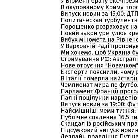
У Вірменії брату екс-през
В окупованому Криму поро
Випуск новин за 15:00: ДТП
Политическая турбулентн
Порошенко розраховує на 
Новий закон урегулює кре
Вибух міномета на Рівненс
У Верховній Раді пропоную
Ми хочемо, щоб Україна бу
Стримування РФ: Австралі
Нове отруєння "Новачком":
Експерти пояснили, чому 
В Італії померла найстар
Чемпионат мира по футбо
Парламент Франції прого
Палкі поцілунки нардепів 
Випуск новин за 19:00: Фу
Найсмішніші меми тижня: "
Публічне спалення 16,5 т
Скандал із російським пр
Підсумковий випуск новин 
Дедлайн правління Путіна