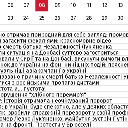
06
07
08
09
10
11
12
13
23
24
25
26
27
28
29
30
но отримав природний для себе вигляд: промо
я загасити фекаліями: красномовне відео
 смерть батька Незалежності Лук'яненка
ли ситуація на Донбасі суттєво загостриться
ювали у Сирії та на Донбасі, висунули вимоги в
сунок до України на фоні нинішніх подій: поясн
льніші авіакомпанії в Україні
названо причину смерті батька Незалежності У
отися з російськими пропагандистами
ота и... пустота!
орушення "хлібного перемир'я"
у: історія отримала неочікуваний поворот
: в Україні буде спекотно, але у деяких облас
 які зробили справжній переворот у своїй профе
омер Левко Лук'яненко, майбутня зустріч Путі
ба на фронті. Протести у Брюсселі