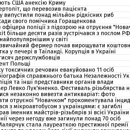
ають США анексію Криму
ертоліт, що перевозив пацієнта
ку випустили понад мільйон рідкісних риб
сади свого помічника Горащенкова
и офіцера поліції з підозрою на отруєння "Нова
t більше десяти разів зустрічався з послом Р
 найпопулярнішим у світі
к звичайний фермер почав вирощувати коштовні
тка у печері в Таїланді. Корупція в Україні
 тисяч держслужбовців
дент Польщі
ку токсичних речовин евакуйовано 11 осіб
біографія справжнього батька Незалежності Ук
ліція та інші представники органів влади
омер Левко Лук'яненко. Фестиваль різьбярства 
лися незаконно вивезти антикваріат: фото
мати отруєної "Новачком" прокоментувала інци
ася з мікроавтобусом з українцями: є загиблі
ав іменних майстрів-різьбярів зі всієї України
онії через негоду вже загинули понад 70 осіб
алярчук стала лауреаткою престижної премії в