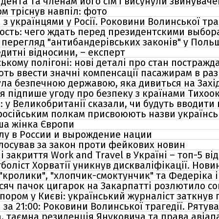
идента та членам його сім'ї висунули звинувач
м тріснув навпіл: фото
 з українцями у Росії. Роковини Волинської тра
ость: чего ждать перед президентскими выбор
перегляд "антибандерівських законів" у Поль
дитні відносини, – експерт
ькому полігоні: нові деталі про стан постражд
ть ввести значні компенсації пасажирам в раз
ла безпечною державою, яка дивиться на Захід, 
я підпише угоду про безпеку з країнами Тихоо
 у Великобританії сказали, чи будуть вводити 
російським полкам присвоюють назви українсь
іша жінка Європи
лу в России и вырождение нации
лосував за закон проти фейкових новин
і закриття Work and Travel в Україні – топ-5 ві
тболіст Хорватії уникнув дискваліфікації. Нови
кролики", "хлопчик-смоктунчик" та Федеріка і 
исяч пачок цигарок на Закарпатті розлютило с
апором у Києві: український журналіст заткнув
за 21:00: Роковини Волинської трагедії. Рятув
, таємна резиденція Януковича та права авіапа