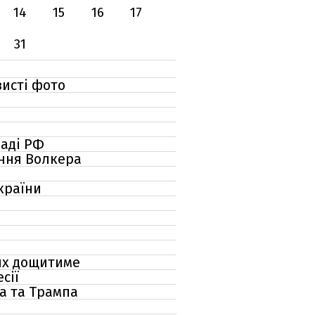
14
15
16
17
31
висті фото
ладі РФ
ення Волкера
країни
тях дощитиме
сії
на та Трампа