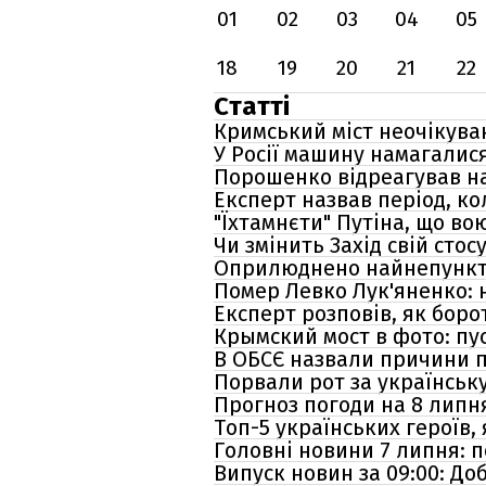
01
02
03
04
05
18
19
20
21
22
Статті
Кримський міст неочікува
У Росії машину намагалис
Порошенко відреагував на
Експерт назвав період, ко
"Їхтамнєти" Путіна, що во
Чи змінить Захід свій сто
Оприлюднено найнепунктуа
Помер Левко Лук'яненко: 
Експерт розповів, як бор
Крымский мост в фото: пуст
В ОБСЄ назвали причини п
Порвали рот за українськ
Прогноз погоди на 8 липня
Топ-5 українських героїв,
Головні новини 7 липня: п
Випуск новин за 09:00: До