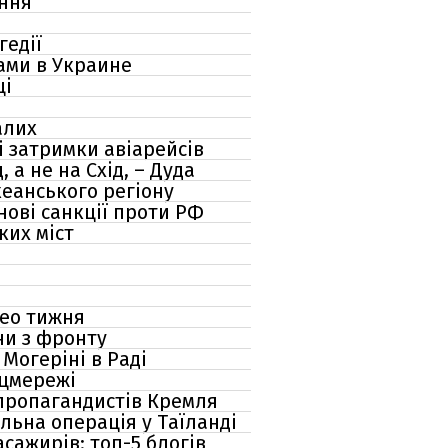
ення
гедії
ами в Украине
щі
алих
і затримки авіарейсів
а не на Схід, – Дуда
кеанського регіону
нові санкції проти РФ
ких міст
део тижня
ни з фронту
Могеріні в Раді
оцмережі
 пропагандистів Кремля
альна операція у Таїланді
сажирів: топ-5 блогів