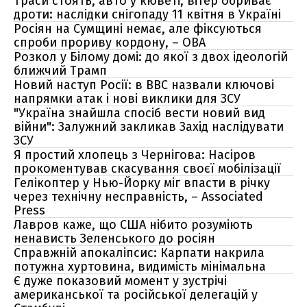
Траси стоять, авто у кюветі, вітер обриває
дроти: наслідки снігопаду 11 квітня в Україні
Росіян на Сумщині немає, але фіксуються
спроби прориву кордону, – ОВА
Розкол у Білому домі: до якої з двох ідеологій
ближчий Трамп
Новий наступ Росії: в BBC назвали ключові
напрямки атак і нові виклики для ЗСУ
"Україна знайшла спосіб вести новий вид
війни": Залужний закликав Захід наслідувати
ЗСУ
Я простий хлопець з Чернігова: Насіров
прокоментував скасування своєї мобілізації
Гелікоптер у Нью-Йорку міг впасти в річку
через технічну несправність, – Associated
Press
Лавров каже, що США нібито розуміють
ненависть Зеленського до росіян
Справжній апокаліпсис: Карпати накрила
потужна хуртовина, видимість мінімальна
Є дуже показовий момент у зустрічі
американської та російської делегацій у