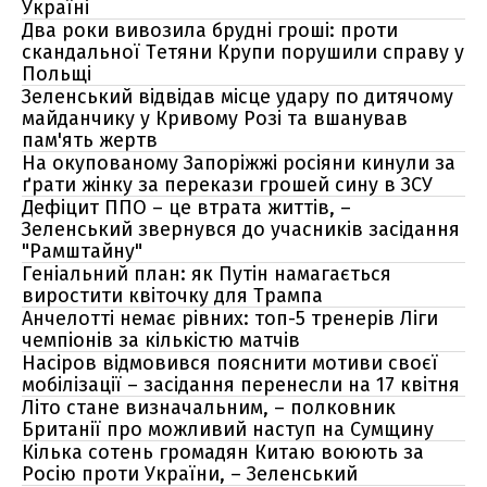
Україні
Два роки вивозила брудні гроші: проти
скандальної Тетяни Крупи порушили справу у
Польщі
Зеленський відвідав місце удару по дитячому
майданчику у Кривому Розі та вшанував
пам'ять жертв
На окупованому Запоріжжі росіяни кинули за
ґрати жінку за перекази грошей сину в ЗСУ
Дефіцит ППО – це втрата життів, –
Зеленський звернувся до учасників засідання
"Рамштайну"
Геніальний план: як Путін намагається
виростити квіточку для Трампа
Анчелотті немає рівних: топ-5 тренерів Ліги
чемпіонів за кількістю матчів
Насіров відмовився пояснити мотиви своєї
мобілізації – засідання перенесли на 17 квітня
Літо стане визначальним, – полковник
Британії про можливий наступ на Сумщину
Кілька сотень громадян Китаю воюють за
Росію проти України, – Зеленський