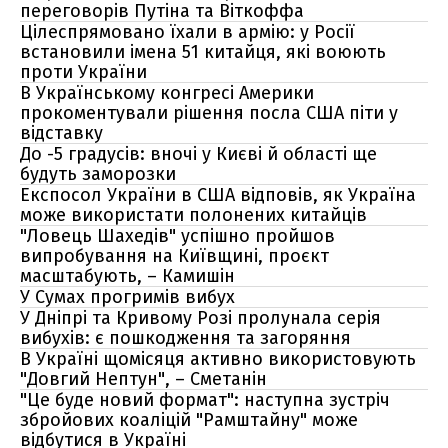
переговорів Путіна та Віткоффа
Цілеспрямовано їхали в армію: у Росії
встановили імена 51 китайця, які воюють
проти України
В Українському конгресі Америки
прокоментували рішення посла США піти у
відставку
До -5 градусів: вночі у Києві й області ще
будуть заморозки
Експосол України в США відповів, як Україна
може використати полонених китайців
"Ловець Шахедів" успішно пройшов
випробування на Київщині, проєкт
масштабують, – Камишін
У Сумах прогримів вибух
У Дніпрі та Кривому Розі пролунала серія
вибухів: є пошкодження та загоряння
В Україні щомісяця активно використовують
"Довгий Нептун", – Сметанін
"Це буде новий формат": наступна зустріч
збройових коаліцій "Рамштайну" може
відбутися в Україні