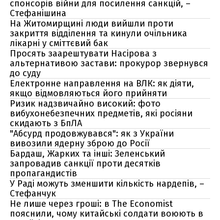
спонсорів війни для посилення санкцій, –
Стефанішина
На Житомирщині люди вийшли проти
закриття відділення та кинули очільника
лікарні у сміттєвий бак
Просять заарештувати Насірова з
альтернативою застави: прокурор звернувся
до суду
Електронне направлення на ВЛК: як діяти,
якщо відмовляються його прийняти
Ризик надзвичайно високий: фото
вибухонебезпечних предметів, які росіяни
скидають з БпЛА
"Абсурд продовжувався": як з України
вивозили ядерну зброю до Росії
Бардаш, Жарких та інші: Зеленський
запровадив санкції проти десятків
пропагандистів
У Раді можуть зменшити кількість нардепів, –
Стефанчук
Не лише через гроші: в The Economist
пояснили, чому китайські солдати воюють в