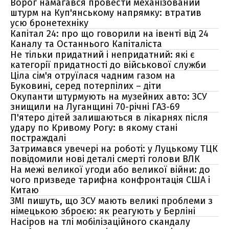
Ворог намагався провести механізований
штурм на Куп'янському напрямку: втратив
усю бронетехніку
Капітал 24: про що говорили на івенті від 24
Каналу та Останнього Капіталіста
Не тільки придатний і непридатний: які є
категорії придатності до військової служби
Ціла сім'я отруїлася чадним газом на
Буковині, серед потерпілих – діти
Окупанти штурмують на музейних авто: ЗСУ
знищили на Луганщині 70-річні ГАЗ-69
П'ятеро дітей залишаються в лікарнях після
удару по Кривому Рогу: в якому стані
постраждалі
Затримався увечері на роботі: у Луцькому ТЦК
повідомили нові деталі смерті голови ВЛК
На межі великої угоди або великої війни: до
чого призведе тарифна конфронтація США і
Китаю
ЗМІ пишуть, що ЗСУ мають великі проблеми з
німецькою зброєю: як реагують у Берліні
Насіров на тлі мобілізаційного скандалу