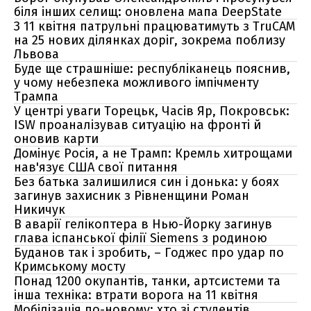
біля інших селищ: оновлена мапа DeepState
З 11 квітня патрульні працюватимуть з TruCAM
на 25 нових ділянках доріг, зокрема поблизу
Львова
Буде ще страшніше: республіканець пояснив,
у чому небезпека можливого імпічменту
Трампа
У центрі уваги Торецьк, Часів Яр, Покровськ:
ISW проаналізував ситуацію на фронті й
оновив карти
Домінує Росія, а не Трамп: Кремль хитрощами
нав'язує США свої питання
Без батька залишилися син і донька: у боях
загинув захисник з Рівненщини Роман
Никичук
В аварії гелікоптера в Нью-Йорку загинув
глава іспанської філії Siemens з родиною
Буданов так і зробить, – Годжес про удар по
Кримському мосту
Понад 1200 окупантів, танки, артсистеми та
інша техніка: втрати ворога на 11 квітня
Мобілізація по-новому: хто зі студентів