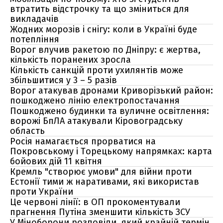
втратить відстрочку та що зміниться для
викладачів
Жодних морозів і снігу: коли в Україні буде
потепління
Ворог влучив ракетою по Дніпру: є жертва,
кількість поранених зросла
Кількість санкцій проти ухилянтів може
збільшитися у 3 – 5 разів
Ворог атакував дронами Криворізький район:
пошкоджено лінію електропостачання
Пошкоджено будинки та вуличне освітлення:
ворожі БпЛА атакували Кіровоградську
область
Росія намагається прорватися на
Покровському і Торецькому напрямках: карта
бойових дій 11 квітня
Кремль "створює умови" для війни проти
Естонії тими ж наративами, які використав
проти України
Це червоні лінії: в ОП прокоментували
прагнення Путіна зменшити кількість ЗСУ
У Міноборони розповіли, який крайній термін