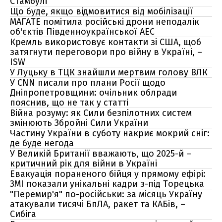
Стамбулі
Що буде, якщо відмовитися від мобілізації
МАГАТЕ помітила російські дрони неподалік
об'єктів Південноукраїнської АЕС
Кремль використовує контакти зі США, щоб
затягнути переговори про війну в Україні, –
ISW
У Луцьку в ТЦК знайшли мертвим голову ВЛК
У CNN писали про плани Росії щодо
Дніпропетровщини: очільник облради
пояснив, що не так у статті
Війна розуму: як Сили безпілотних систем
змінюють Збройні Сили України
Частину України в суботу накриє мокрий сніг:
де буде негода
У Великій Британії вважають, що 2025-й –
критичний рік для війни в Україні
Евакуація пораненого бійця у прямому ефірі:
ЗМІ показали унікальні кадри з-під Торецька
"Перемир'я" по-російськи: за місяць Україну
атакували тисячі БпЛА, ракет та КАБів, –
Сибіга