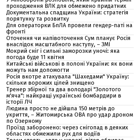
проходження ВЛК для обмежено придатних
Документальна спадщина України: стратегія
порятунку та розвитку
Для операторки БпЛА провели гендер-паті на
фронті
Оточення чи напівоточення Сум планує Росія
внаслідок масштабного наступу, – ЗМІ
Мокрий сніг і сильні заморозки уночі: яка
погода буде 11 квітня
Китайські військові в полоні України: як вони
можуть нам допомогти
Росія вкотре атакувала "Шахедами" Україну:
скільки ворожих цілей знищено
Тренер збірної та два володарі "Золотого
м'яча": найкращі українські бомбардири в
історії ЛЧ
Людина просто не дійшла 150 метрів до
укриття, – Житомирська ОВА про удар дроном
по Озерному
Проїзд заборонено: через снігопад в деяких
областях обмежили рух для водіїв