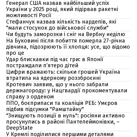
Генерал США назвав найбільший успіх
України у 2025 році, який підірвав ракетні
можливості Росії
Стефанчук назвав кількість нардепів, які
"мали стосунок до військової служби"
Чи будуть заморозки і сніг на Вербну неділю
На Буковині після побиття померла 27-річна
дівчина, підозрюють її хлопця: усе, що відомо
про це
Удар блискавки під час гри: в Японії
постраждали п’ятеро дітей
Цифри вражають: скільки грошей Україна
втратила на ядерному роззброєнні
Кротевич заявив, що у нього забрали
держнагороду: у Нацгвардії прокоментували
справу з орденом
ППО, боєприпаси та коаліція РЕБ: Умєров
підбив підсумки "Рамштайну"
"Знищують позиції в нуль": росіяни активно
просунулись в районі Пантелеймонівки, –
DeepState
У Кремлі поділилися першими деталями