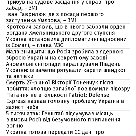
прибув на судове засідання у справі про
хабар, – ЗМІ
Іван Гаврилюк іде з посади першого
заступника Умєрова, – ЗМІ
Кротевич заявив, що в нього забрали орден
Богдана Хмельницького другого ступеня
Україна встановила дипломатичні відносини
із Сомалі, – глава МЗС
Мала знищити: що Росія зробила з ядерною
зброєю України на секретному заводі
Аномальні снігопади паралізували Південь
України: із заметів рятували карети швидкої
та автівки
Смерть 27-річної Вікторії Тоненчук після
побиття: хлопцю загиблої повідомили підозру
Питання не в кількості Patriot: Defense
Express назвав головну проблему України в
захисті неба
5 тисяч атак: Генштаб підсумував місяць
відмови Росії від безумовного припинення
вогню
Україна готова передати ЄС дані про