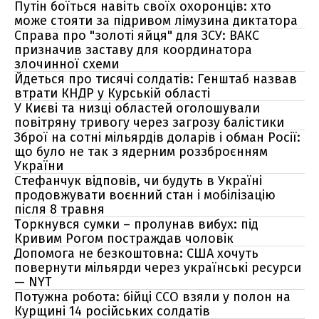
Путін боїться навіть своїх охоронців: хто
може стояти за підривом лімузина диктатора
Справа про "золоті яйця" для ЗСУ: ВАКС
призначив заставу для координатора
злочинної схеми
Йдеться про тисячі солдатів: Генштаб назвав
втрати КНДР у Курській області
У Києві та низці областей оголошували
повітряну тривогу через загрозу балістики
Зброї на сотні мільярдів доларів і обман Росії:
що було не так з ядерним роззброєнням
України
Стефанчук відповів, чи будуть в Україні
продовжувати воєнний стан і мобілізацію
після 8 травня
Торкнувся сумки – пролунав вибух: під
Кривим Рогом постраждав чоловік
Допомога не безкоштовна: США хочуть
повернути мільярди через українські ресурси
— NYT
Потужна робота: бійці ССО взяли у полон на
Курщині 14 російських солдатів