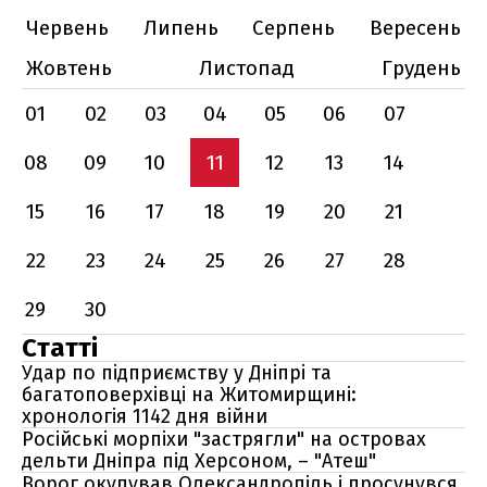
Червень
Липень
Серпень
Вересень
Жовтень
Листопад
Грудень
01
02
03
04
05
06
07
08
09
10
11
12
13
14
15
16
17
18
19
20
21
22
23
24
25
26
27
28
29
30
Статті
Удар по підприємству у Дніпрі та
багатоповерхівці на Житомирщині:
хронологія 1142 дня війни
Російські морпіхи "застрягли" на островах
дельти Дніпра під Херсоном, – "Атеш"
Ворог окупував Олександропіль і просунувся