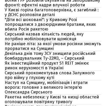
Воїни ГУР розбили окупантів на Запорізькому
фронті: ефектні кадри влучної роботи
У Києві горіла багатоповерхівка, є загиблий :
у ДСНС розповіли деталі
"Діти всі шоковані": у Кривому Розі
попрощалися з двоюрідними братами, яких
вбила Росія ракетою
Сирський назвав кількість людей, яку
потрібно мобілізовувати щомісяця
Не раніше літа: за якої умови росіяни зможуть
прорватися на Сумщині
Декілька днів тому ЗСУ знищили російський
бомбардувальник Ту-22М3, – Сирський
Як інвестиційний продукт S1 REIT змінює
ринок нерухомості в Україні
Сирський прокоментував слова Залужного
про війну у глухому куті
Наступ на Сумщину, мобілізація і втрати
ворога: головне з великого інтерв'ю
Олександра Сирського
Ракетна небезпека: у Києві та низці областей
оголошували повітряну тривогу