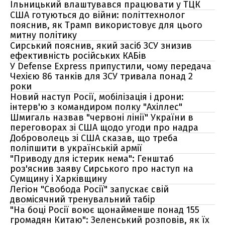
Ільницький влаштувався працювати у ТЦК
США готуються до війни: політтехнолог
пояснив, як Трамп використовує для цього
митну політику
Сирський пояснив, який засіб ЗСУ знизив
ефективність російських КАБів
У Defense Express припустили, чому передача
Чехією 86 танків для ЗСУ тривала понад 2
роки
Новий наступ Росії, мобілізація і дрони:
інтерв'ю з командиром полку "Ахіллес"
Шмигаль назвав "червоні лінії" України в
переговорах зі США щодо угоди про надра
Доброволець зі США сказав, що треба
поліпшити в українській армії
"Приводу для істерик нема": Генштаб
роз'яснив заяву Сирського про наступ на
Сумщину і Харківщину
Легіон "Свобода Росії" запускає свій
двомісячний тренувальний табір
"На боці Росії воює щонайменше понад 155
громадян Китаю": Зеленський розповів, як їх