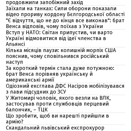
продовжили запобіжний захід
Заїхали на танках: Сили оборони показали
відео прориву кордону Бєлгородської області
"Є відчуття, що не до кінця все виконав": брат
Венса відповів, чому поїхав з України
Вступ у НАТО: Світан припустив, чи варто
Україні відмовитися від ідеї членства в
Альянсі
Кілька місяців паузи: колишній морпіх США
пояснив, чому сповільнився російський
наступ
За короткий термін стала дуже потужною:
брат Венса порівняв українську й
американські армії
Одіозний ексглава ДФС Насіров мобілізувався
з лави підсудних до ЗСУ
У Житомирі чоловік, якого везли на ВЛК,
застосував проти службовців перцевий
балончик, – ТЦК
Що зробити, щоб ви нарешті прийшли в
армію?
Скандальний львівський експрокурор