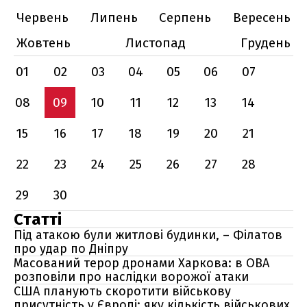
Червень
Липень
Серпень
Вересень
Жовтень
Листопад
Грудень
01
02
03
04
05
06
07
08
09
10
11
12
13
14
15
16
17
18
19
20
21
22
23
24
25
26
27
28
29
30
Статті
Під атакою були житлові будинки, – Філатов
про удар по Дніпру
Масований терор дронами Харкова: в ОВА
розповіли про наслідки ворожої атаки
США планують скоротити військову
присутність у Європі: яку кількість військових