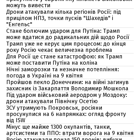
можуть вивести
Дрони атакували кілька регіонів Росії: під
прицілом НПЗ, точки пусків "Шахедів" і
"Енгельс"
Стане болючим ударом для Путіна: Трамп
може вдатися до радикальних дій щодо Росії
Трамп уже не керує цим процесом: до кінця
року Росію чекає величезна проблема
Для Росії це стане катастрофою: як Трамп
може поставити Путіна на коліна
Нічні заморозки та незначне потепління:
погода в Україні на 9 квітня
Пройшов пекло Донеччини: на війні загинув
захисник із Закарпаття Володимир Мошкола
Під ударом військовий аеродром у Моздоку:
дрони атакували Північну Осетію
ЗСУ утримують Покровськ, росіяни
просунулися на 6 напрямках: огляд фронту
від ISW
Мінус ще майже 1300 окупантів, танки,
артсистеми та ППО: втрати ворога на 9 квітня
Росію атакували понад 150 дронів: вибухи