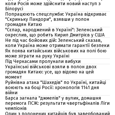
коли Росія може здійснити новий наступ з
Білорусі
Попрацюють спецслужби: Україна відкриває
"Скриньку Пандори", взявши у полон
громадян Китаю
"Сєпар, народжений в Україні": Зеленський
окреслив, що робить Кирил Дмитрієв у США
Не під час бойових дій: Зеленський сказав,
коли Україна може отримати гарантії безпеки
Як поява китайських військових на полі бою
може зіграти на руку Україні
Під Черкасами пролунали вибухи
Українські військові взяли в полон двох
громадян Китаю: усе, що відомо на цей
момент
Руйнівна атака "Шахедів" по Україні, китайці
воюють на боці Росії: хронологія 1141 дня
війни
Барса загнала "джмелів" у вулик, домашня
перемога ПСЖ: результати чвертьфіналів Ліги
чемпіонів
Один з полонених китайців був завербований