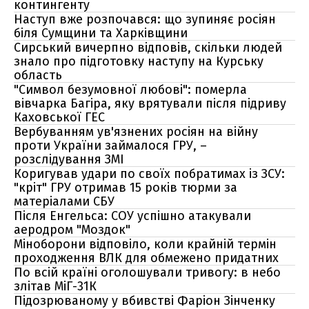
контингенту
Наступ вже розпочався: що зупиняє росіян
біля Сумщини та Харківщини
Сирський вичерпно відповів, скільки людей
знало про підготовку наступу на Курську
область
"Символ безумовної любові": померла
вівчарка Багіра, яку врятували після підриву
Каховської ГЕС
Вербуванням ув'язнених росіян на війну
проти України займалося ГРУ, –
розслідування ЗМІ
Коригував удари по своїх побратимах із ЗСУ:
"кріт" ГРУ отримав 15 років тюрми за
матеріалами СБУ
Після Енгельса: СОУ успішно атакували
аеродром "Моздок"
Міноборони відповіло, коли крайній термін
проходження ВЛК для обмежено придатних
По всій країні оголошували тривогу: в небо
злітав МіГ-31К
Підозрюваному у вбивстві Фаріон Зінченку