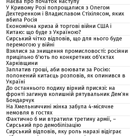
Наєва про початок наступу
У Кривому Розі попрощалися з Олегом
Дехтеренком і Владиславом Стіхілясом, яких
вбила Росія
Економічна криза й торгові війни США і
Китаю: що буде з Україною?
Сирський чітко відповів, що для нього буде
перемогою у війні
Взялися за знищення промисловості: росіяни
прицільно б'ють по конкретних об'єктах
Харківщини
Заплатив гроші, аби воювати за Росію:
полонений китаєць розповів, як опинився в
Україні
До останнього подиху вірний присязі: на
фронті загинув колишній рятувальник Демʼян
Бондарчук
На Хмельниччині жінка забула 4-місячне
немовля в гостях
Фактично б ми втратили третину армії, –
Сирський про демобілізацію
Сирський відповів, яку роль наразі відіграє