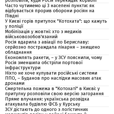
розповіли, куди Росія перекидає кораблі
Часто чутимемо ці 3 населені пункти: як
відбувається прорив оборони росіян на
Півдні
У Києві горів притулок "Котохата": що кажуть
у поліції
Мобілізація у жовтні: хто з медиків
військовозобов'язаний
Росія вдарила з авіації по Бериславу:
серйозно постраждала лікарня – знищено
обладнання
Економлять ракети, – у ЗСУ пояснили, чому
Росія зменшила обстріли портової
інфраструктури
Ніхто не хоче купувати російські системи
ППО, – Буданов про наслідки масових атак
дронами
Смертельна пожежа в "Котохаті" в Києві: у
притулку розповіли свою версію загорання
Пряме влучання: українська розвідка
атакувала будівлю ФСБ у Курську
ЗСУ дістають до одного з логістичних