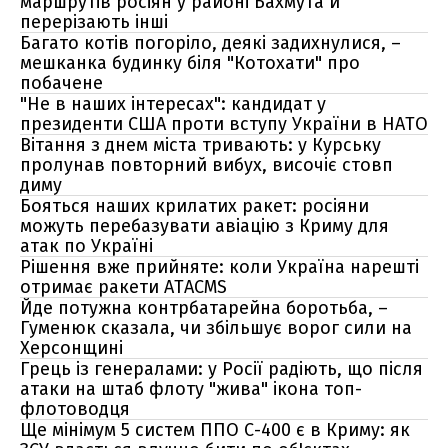
маршрутів росіян у районі Бахмута й
перерізають інші
Багато котів погоріло, деякі задихнулися, –
мешканка будинку біля "Котохати" про
побачене
"Не в наших інтересах": кандидат у
президенти США проти вступу України в НАТО
Вітання з днем міста тривають: у Курську
пролунав повторний вибух, височіє стовп
диму
Бояться наших крилатих ракет: росіяни
можуть перебазувати авіацію з Криму для
атак по Україні
Рішення вже прийняте: коли Україна нарешті
отримає ракети ATACMS
Йде потужна контрбатарейна боротьба, –
Гуменюк сказала, чи збільшує ворог сили на
Херсонщині
Грець із генералами: у Росії радіють, що після
атаки на штаб флоту "жива" ікона топ-
флотоводця
Ще мінімум 5 систем ППО С-400 є в Криму: як