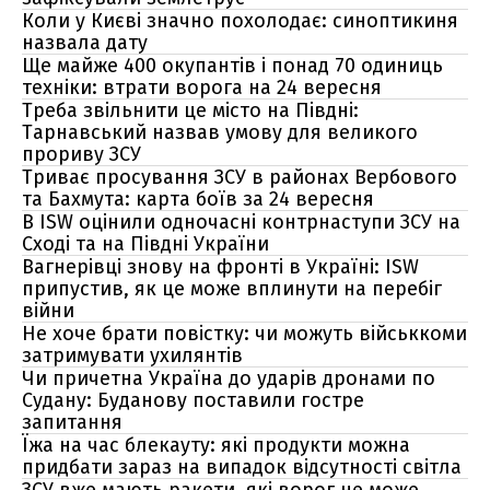
Коли у Києві значно похолодає: синоптикиня
назвала дату
Ще майже 400 окупантів і понад 70 одиниць
техніки: втрати ворога на 24 вересня
Треба звільнити це місто на Півдні:
Тарнавський назвав умову для великого
прориву ЗСУ
Триває просування ЗСУ в районах Вербового
та Бахмута: карта боїв за 24 вересня
В ISW оцінили одночасні контрнаступи ЗСУ на
Сході та на Півдні України
Вагнерівці знову на фронті в Україні: ISW
припустив, як це може вплинути на перебіг
війни
Не хоче брати повістку: чи можуть військкоми
затримувати ухилянтів
Чи причетна Україна до ударів дронами по
Судану: Буданову поставили гостре
запитання
Їжа на час блекауту: які продукти можна
придбати зараз на випадок відсутності світла