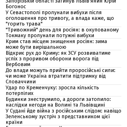
Запорізькій області загинув львів'янин Юрій
Богонос
У Севастополі пролунали вибухи після
оголошення про тривогу, а влада каже, що
"горить трава"
"Тривожний" день для росіян: в окупованому
Токмаку пролунали потужні вибухи
Крим став місцем знищення росіян: зима
може бути вирішальною
Відкриє рух до Криму: як ЗСУ розвиватиме
успіх з проривом оборони ворога під
Вербовим
До влади можуть прийти проросійські сили:
чи може Україна втратити підтримку від
Словаччини
Удар по Кременчуку: зросла кількість
потерпілих
Будинки знеструмило, а дороги затопило:
наслідки негоди на Волині та Львівщині
У Судані йде війна з російським слідом: навіщо
Зеленському зустріч з представником цієї
країни