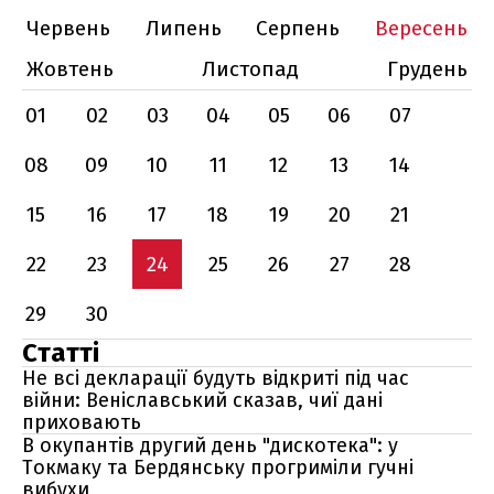
Червень
Липень
Серпень
Вересень
Жовтень
Листопад
Грудень
01
02
03
04
05
06
07
08
09
10
11
12
13
14
15
16
17
18
19
20
21
22
23
24
25
26
27
28
29
30
Статті
Не всі декларації будуть відкриті під час
війни: Веніславський сказав, чиї дані
приховають
В окупантів другий день "дискотека": у
Токмаку та Бердянську прогриміли гучні
вибухи