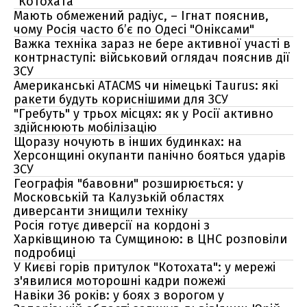
"Котохата"
Мають обмежений радіус, – Ігнат пояснив,
чому Росія часто б’є по Одесі "Оніксами"
Важка техніка зараз не бере активної участі в
контрнаступі: військовий оглядач пояснив дії
ЗСУ
Американські ATACMS чи німецькі Taurus: які
ракети будуть кориснішими для ЗСУ
"Гребуть" у трьох місцях: як у Росії активно
здійснюють мобілізацію
Щоразу ночують в інших будинках: на
Херсонщині окупанти панічно бояться ударів
ЗСУ
Географія "бавовни" розширюється: у
Московській та Калузькій областях
диверсанти знищили техніку
Росія готує диверсії на кордоні з
Харківщиною та Сумщиною: в ЦНС розповіли
подробиці
У Києві горів притулок "Котохата": у мережі
з'явилися моторошні кадри пожежі
Навіки 36 років: у боях з ворогом у