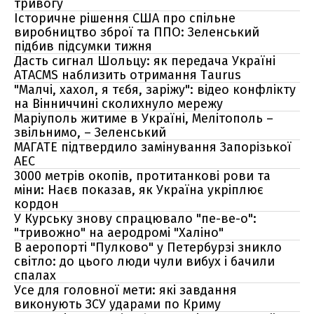
тривогу
Історичне рішення США про спільне
виробництво зброї та ППО: Зеленський
підбив підсумки тижня
Дасть сигнал Шольцу: як передача Україні
ATACMS наблизить отримання Taurus
"Малчі, хахол, я тєбя, заріжу": відео конфлікту
на Вінниччині сколихнуло мережу
Маріуполь житиме в Україні, Мелітополь –
звільнимо, – Зеленський
МАГАТЕ підтвердило замінування Запорізької
АЕС
3000 метрів окопів, протитанкові рови та
міни: Наєв показав, як Україна укріплює
кордон
У Курську знову спрацювало "пе-ве-о":
"тривожно" на аеродромі "Халіно"
В аеропорті "Пулково" у Петербурзі зникло
світло: до цього люди чули вибух і бачили
спалах
Усе для головної мети: які завдання
виконують ЗСУ ударами по Криму