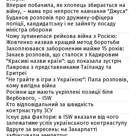
Вперше побачила, як хлопець збирається на
війну, – мама про непросте навчання "Джуса"
Буданов розповів про дружину-офіцера
поліції, кандидатську і не зайняту посаду
міністра оборони
Чому зупинилася рейкова війна з Росією:
Жовтенко назвав кращий метод боротьби
Захоплювався забороненим майже 15 років:
Закаєв розповів, що сталося з Кадировим
"Красиві назви країн": що показала зустріч
Лаврова з представниками Таїланду та
Еритреї
"Не грайте в ігри з Україною": Папа розповів,
кому вигідна війна
Росіяни ще мають укріплені позиції біля
Вербового, – ISW
Хто відповідальний за швидкість
контрнаступу ЗСУ
Існує два фактори: в ISW вказали від чого
залежатиме успіх українського контрнаступу
Вдруге за вересень: на Закарпатті
зафіксували землетрус