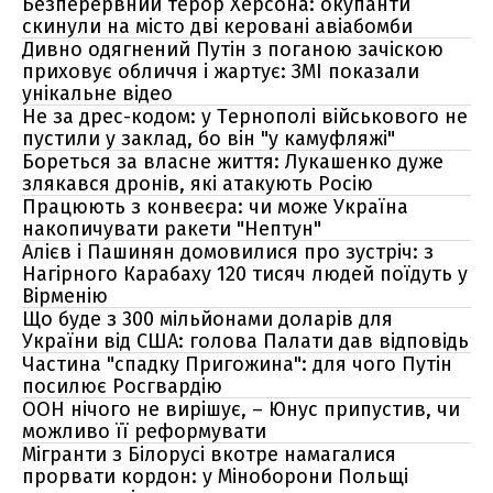
Безперервний терор Херсона: окупанти
скинули на місто дві керовані авіабомби
Дивно одягнений Путін з поганою зачіскою
приховує обличчя і жартує: ЗМІ показали
унікальне відео
Не за дрес-кодом: у Тернополі військового не
пустили у заклад, бо він "у камуфляжі"
Бореться за власне життя: Лукашенко дуже
злякався дронів, які атакують Росію
Працюють з конвеєра: чи може Україна
накопичувати ракети "Нептун"
Алієв і Пашинян домовилися про зустріч: з
Нагірного Карабаху 120 тисяч людей поїдуть у
Вірменію
Що буде з 300 мільйонами доларів для
України від США: голова Палати дав відповідь
Частина "спадку Пригожина": для чого Путін
посилює Росгвардію
ООН нічого не вирішує, – Юнус припустив, чи
можливо її реформувати
Мігранти з Білорусі вкотре намагалися
прорвати кордон: у Міноборони Польщі