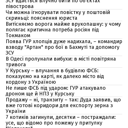
ЗСУ вдається влучно бити по об'єктах
півострова
Чи можна ігнорувати повістку у поштовій
скриньці: пояснення юриста
Витісняємо ворога майже врукопашну: у чому
полягає критична потреба росіян під
Токмаком
Поява ГУР хлопців дуже надихала, – командир
взводу "Артан" про бої в Бахмуті та допомогу
ЗСУ
В Одесі пролунали вибухи: в місті повітряна
тривога
У Курську – влучання в будівлю ФСБ:
показуємо на карті, як далеко місто від
кордону з Україною
Не лише ФСБ під ударом: ГУР атакувало
дроном ще й НПЗ у Курську
Продажу – ні, транзиту – так: Дуда заявив, що
вже готові коридори для експорту зерна з
України
7 котиків загинули, десятки – постраждали:
усе, що відомо про пожежу у притулку