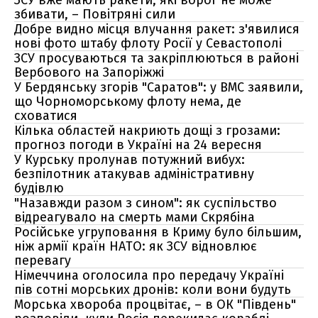
ЗСУ вже мають ракети, які ворог не може
збивати, – Повітряні сили
Добре видно місця влучання ракет: з'явилися
нові фото штабу флоту Росії у Севастополі
ЗСУ просуваються та закріплюються в районі
Вербового на Запоріжжі
У Бердянську згорів "Саратов": у ВМС заявили,
що Чорноморському флоту нема, де
сховатися
Кілька областей накриють дощі з грозами:
прогноз погоди в Україні на 24 вересня
У Курську пролунав потужний вибух:
безпілотник атакував адміністративну
будівлю
"Назавжди разом з сином": як суспільство
відреагувало на смерть мами Скрябіна
Російське угруповання в Криму було більшим,
ніж армії країн НАТО: як ЗСУ відновлює
перевагу
Німеччина оголосила про передачу Україні
пів сотні морських дронів: коли вони будуть
Морська хвороба процвітає, – в ОК "Південь"