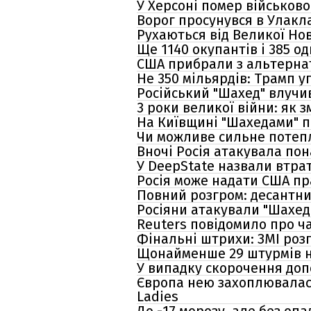
У Херсоні помер військов
Ворог просунувся в Улакла
Рухаються від Великої Но
Ще 1140 окупантів і 385 о
США прибрали з альтернат
Не 350 мільярдів: Трамп 
Російський "Шахед" влучи
3 роки великої війни: як
На Київщині "Шахедами" п
Чи можливе сильне потеплі
Вночі Росія атакувала по
У DeepState назвали втрат
Росія може надати США пр
Повний розгром: десантни
Росіяни атакували "Шахе
Reuters повідомило про 
Фінальні штрихи: ЗМІ роз
Щонайменше 29 штурмів н
У випадку скорочення доп
Європа нею захоплювалася
Ladies