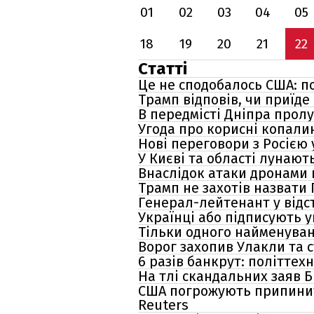
01
02
03
04
05
18
19
20
21
22
Статті
Це не сподобалось США: п
Трамп відповів, чи приїде
В передмісті Дніпра прол
Угода про корисні копалин
Нові переговори з Росією 
У Києві та області лунаю
Внаслідок атаки дронами 
Трамп не захотів назвати 
Генерал-лейтенант у відст
Українці або підписують у
Тільки одного найменуван
Ворог захопив Улакли та с
6 разів банкрут: політтех
На тлі скандальних заяв Б
США погрожують припинити
Reuters