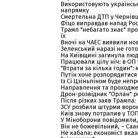
Використовують українськ
напрямку
Смертельна ДТП у Чернівця
Фіцо виправдав напад Росі
Трамп "небагато знає" пр
їх
Вночі на ЧАЕС виявили нов
Зеленський наразі не гото
На Київщині загинула люд
Працювали цілу ніч: в ОП 
"Втрати за кілька годин":
Путін хоче розпорядитися
Із Сі Цзіньпіном буде неп
Направлення та проходжен
Дрон-розвідник "Орлан" р
Після різких заяв Трампа:
ЗСУ розбили штурми ворож
Київ знову потрапив у ТОП
У Міноборони повідомили, 
Він не божевільний, – Саа
Не кабала: економіст вказ