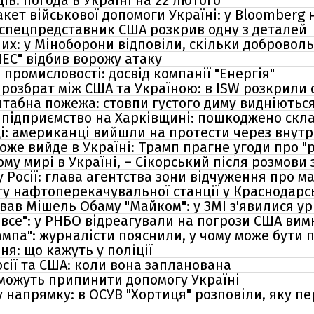
дів: погода в Україні на 22 лютого
кет військової допомоги Україні: у Bloomberg 
: спецпредставник США розкрив одну з деталей
них: у Міноборони відповіли, скільки доброво
ЛЕС" відбив ворожу атаку
 промисловості: досвід компанії "Енергія"
и розбрат між США та Україною: в ISW розкрили
табна пожежа: стовпи густого диму видніються 
 підприємство на Харківщині: пошкоджено скл
сці: американці вийшли на протести через внут
оже вийде в Україні: Трамп прагне угоди про "
му мирі в Україні, – Сікорський після розмови 
у Росії: глава агентства зони відчуження про 
у нафтоперекачувальної станції у Краснодарсь
вав Мішель Обаму "Майком": у ЗМІ з'явилися у
все": у РНБО відреагували на погрози США вимк
ампа": журналісти пояснили, у чому може бути
ня: що кажуть у поліції
осії та США: коли вона запланована
А можуть припинити допомогу Україні
у напрямку: в ОСУВ "Хортиця" розповіли, яку п