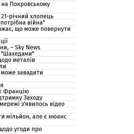
у на Покровському
 21-річний хлопець
"потрібна війна"
важає, що може повернути
ції
ни, – Sky News
и "Шахедами"
щодо металів
кли
а може завадити
ня
ує Францію
ідтримку Заходу
мережі з'явилось відео
ти мільйон, але є нюанс
 щодо угоди про