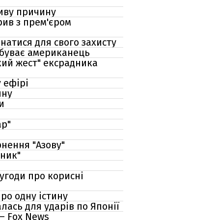
ливу причину
рив з прем'єром
натися для свого захисту
ребуває американець
кий жест" ексрадника
 ефірі
йну
и
ар"
рнення "Азову"
шник"
угоди про корисні
ро одну істину
ась для ударів по Японії
— Fox News