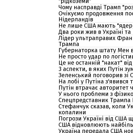
"рідкоземи"
Чому насправді Трамп "ро
Очікуємо продовження пос
Нідерландів
Не лише США мають "ядерн
Два роки жив в Україні та
Лідер ультраправих Франц
Трампа
Губернаторка штату Мен в
Не просто удар по логістиц
Це не останній "накат" ві
3 аспекти, в яких Путін зу
Зеленський поговорив зі С
На лобі у Путіна з'явився
Путін втрачає авторитет 
У нього проблеми з фізик
Спецпредставник Трампа К
Стефанчук сказав, коли У
копалини
Погрози Україні від США щ
США відновлюють найбільш
Україна передала США нов