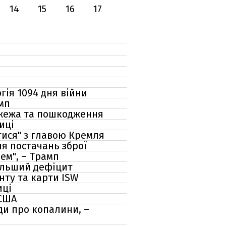
14
15
16
17
гія 1094 дня війни
амп
ожежа та пошкодження
иці
тися" з главою Кремля
ня постачань зброї
ем", – Трамп
більший дефіцит
нту та карти ISW
иці
 США
ди про копалини, –