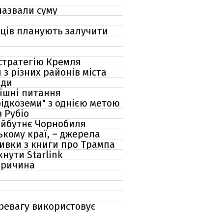
назвали суму
льців планують залучити
 стратегію Кремля
з різних районів міста
ади
рішні питання
рідкоземи" з однією метою
з Рубіо
майбутнє Чорнобиля
кому краї, – джерела
ривки з книги про Трампа
нути Starlink
 причина
еревагу використовує