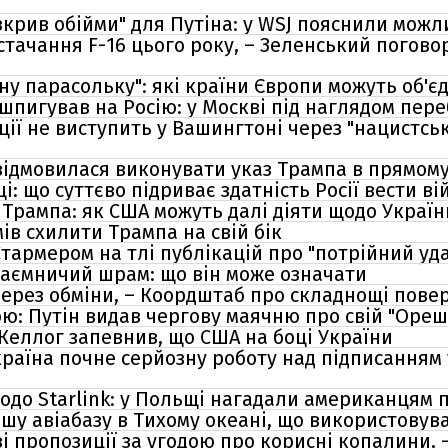
зкрив обійми" для Путіна: у WSJ пояснили мож
тачання F-16 цього року, – Зеленський погово
у парасольку": які країни Європи можуть об'єд
 шпигував на Росію: у Москві під наглядом пе
ії не виступить у Вашингтоні через "нацистсь
ідмовилася виконувати указ Трампа в прямому
і: що суттєво підриває здатність Росії вести ві
д Трампа: як США можуть далі діяти щодо Україн
мів схилити Трампа на свій бік
тармером на тлі публікацій про "потрійний уд
 таємничий шрам: що він може означати
через обміни, – Коордштаб про складнощі пове
ою: Путін видав чергову маячню про свій "Оре
еллог запевнив, що США на боці України
країна почне серйозну роботу над підписанням 
одо Starlink: у Польщі нагадали американцям п
у авіабазу в Тихому океані, що використовувал
і пропозиції за угодою про корисні копалини, 