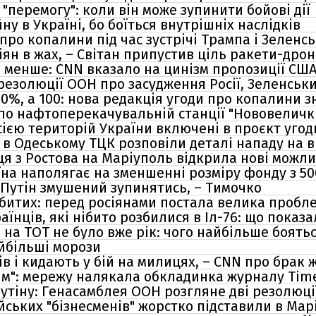
 "перемогу": коли він може зупинити бойові дії
ну в Україні, бо боїться внутрішніх наслідків
 про копалини під час зустрічі Трампа і Зеленс
ян в жах, – Світан припустив ціль ракети-дрон
ло менше: CNN вказало на цинізм пропозиції СШ
резолюції ООН про засудження Росії, Зеленськ
50%, а 100: нова редакція угоди про копалини з
по нафтоперекачувальній станції "Нововеличків
ією територій України включені в проєкт угоди
: в Одеському ТЦК розповіли деталі нападу на 
я з Ростова на Маріуполь відкрила нові можли
на наполягає на зменшенні розміру фонду з 500
 Путін змушений зупинятись, – Тимочко
вбитих: перед росіянами постала велика пробл
раїнців, які нібито розбилися в Іл-76: що пока
 на ТОТ не було вже рік: чого найбільше боять
айбільші морози
ів і кидають у бій на милицях, – CNN про брак ж
ім": мережу налякала обкладинка журналу Time
утіну: Генасамблея ООН розгляне дві резолюції
ійських "бізнесменів" жорстко підставили в Мар