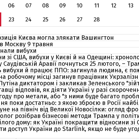
06
07
08
09
10
11
12
13
23
24
25
26
27
28
озиція Києва могла злякати Вашингтон
 в Москву 9 травня
унали вибухи
и зі США, вибухи у Києві й на Одещині: хроноло
у Саудівській Аравії почнуться 25 лютого, – Тр
ть вибухи й працює ППО: загинула людина, є п
на робочому місці загинув працівник Укрзалізн
Путіна диктатором і закликав Зеленського "зій
авці відповів, як діяти Україні у разі скорочен
году про метали, або "з ними буде багато пробл
ня поки достатньо: з якою зброєю в Росії най
уне на північ від Великої Новосілки: огляд фро
нолог розібрав бізнесові методи Трампа у політ
ілого дому: як Україні покращити відносини зі
 доступ України до Starlink, якщо не буде уго