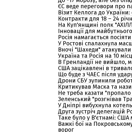
До -17 морозу, але без опа
ЄС веде переговори про па
Візит Келлога до України
Контракти для 18 – 24 річ
На Куп'янщині полк "АХІЛ
Інновації для майбутнього
Росія намагається посіят
У Ростові спалахнула масш
Вночі "Шахеди" атакували
Україна та Росія на 10 мі
В Гренландії не вийшло, м
США зацікавлені в тривало
Що буде з ЧАЕС після удар
Дрони СБУ зупинили робот
Критикував Маска та нази
Не треба казати "пропало 
Зеленський "розгнівав Тр
У Дніпрі вибухнула котель
Друга зустріч делегацій Р
Таке було у В'єтнамі: СШ
Важкі бої на Покровськом
ворог