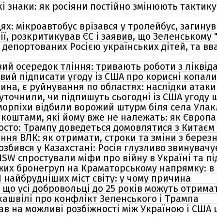
і знаки: як росіяни постійно змінюють тактик
х: мікроавтобус врізався у тролейбус, загинув
ї, розкритикував ЄС і заявив, що Зеленському 
о депортованих Росією українських дітей, та в
ий осередок тління: тривають роботи з ліквіда
вий підписати угоду із США про корисні копали
ина, є руйнування по областях: наслідки атак
уточнили, чи підпишуть сьогодні із США угоду 
 морпіхи відбили ворожий штурм біля села Ула
 коштами, які йому вже не належать: як Європ
росто: Трампу доведеться домовлятися з Китаєм
ня ВЛК: як отримати, строки та зміни з берез
озбився у Казахстані: Росія глузливо звинувач
 ISW спростували міфи про війну в Україні та п
их бронегруп на Краматорському напрямку: в 
 найбрудніших міст світу: у чому причина
що усі добровольці до 25 років можуть отрима
кашвілі про конфлікт Зеленського і Трампа
ав на можливі розбіжності між Україною і США