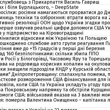
ослужбовець з Прикарпаття Василь Гавриш
х і біля Бурлацького, – DeepState
восілки: росіяни намагаються прорватися до Д
диниць техніки та озброєння: втрати ворога на 
ивної резолюції ООН щодо України згадки про 
уперше озвучив реальні цифри допомоги США Ук
в у підприємство на Кіровоградщині
 змінилися відносини між Україною та Польщею
ошкоджено службове авто групи реагування Па
ння вже до +15 градусів у перші дні березня
над 160 безпілотниками: скільки збила ППО
и Росії у Білогорівці, Часовому Яру та Торецьк
ава на родовища корисних копалин на окупован
ки знищили підрозділи КНДР у Курській област
дами" Дніпропетровщину: спалахнула пожежа,
часткове розмороження США фінансування для 
повіли, коли США та Україна укладуть угоду пр
а Покровському напрямку та обстріли Курщини
омоги США: військовий вказав на 3 важливі мо
: померла Валентина Онищенко – капітанка лі