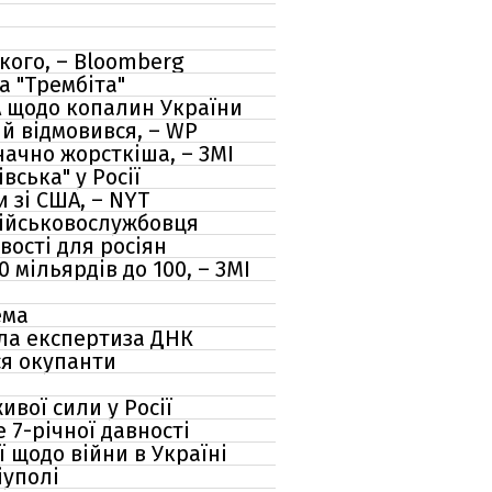
ького, – Bloomberg
а "Трембіта"
А щодо копалин України
ий відмовився, – WP
начно жорсткіша, – ЗМІ
ська" у Росії
 зі США, – NYT
військовослужбовця
вості для росіян
 мільярдів до 100, – ЗМІ
ема
зала експертиза ДНК
ся окупанти
ивої сили у Росії
 7-річної давності
 щодо війни в Україні
іуполі