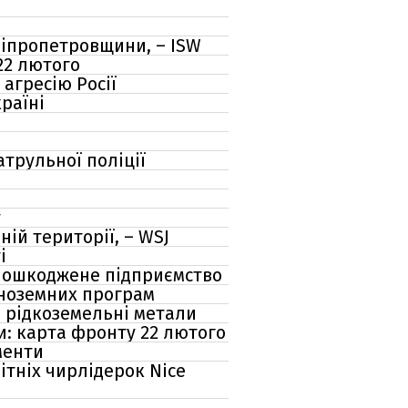
ніпропетровщини, – ISW
22 лютого
агресію Росії
раїні
трульної поліції
у
ій території, – WSJ
і
 пошкоджене підприємство
іноземних програм
о рідкоземельні метали
: карта фронту 22 лютого
менти
тніх чирлідерок Nice