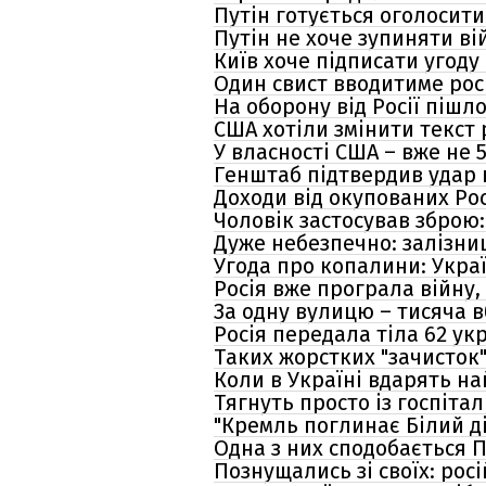
Путін готується оголосити
Путін не хоче зупиняти вій
Київ хоче підписати угоду
Один свист вводитиме росі
На оборону від Росії піш
США хотіли змінити текст 
У власності США – вже не 
Генштаб підтвердив удар 
Доходи від окупованих Рос
Чоловік застосував зброю
Дуже небезпечно: залізниц
Угода про копалини: Украї
Росія вже програла війну,
За одну вулицю – тисяча 
Росія передала тіла 62 ук
Таких жорстких "зачисток"
Коли в Україні вдарять н
Тягнуть просто із госпітал
"Кремль поглинає Білий д
Одна з них сподобається П
Познущались зі своїх: рос