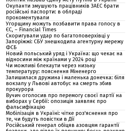
Окупанти змушують працівників ЗАЕС брати
російські паспорти: в облраді
прокоментували
Угорщину можуть позбавити права голосу в
ЄС, – Financial Times
Скоригували удар по багатоповерхівці у
Запоріжжі: СБУ знешкодила агентурну мережу
ФСБ
Новий польський уряд і Україна: що чекає на
відносини між країнами у 2024 році
Чи можливі блекаути через низьку
температуру: пояснення Міненерго
Залишилася дружина і маленька донечка: біля
вокзалу у Львові автобус на смерть збив
прокурора
Вучич оголосив про перемогу своєї партії на
виборах у Сербії: опозиція заявляє про
фальсифікацію
Мобілізація в Україні: чітке роз'яснення про
те, чи будуть повістки в Дії
Російський генерал обіцяв азовцям гарантії