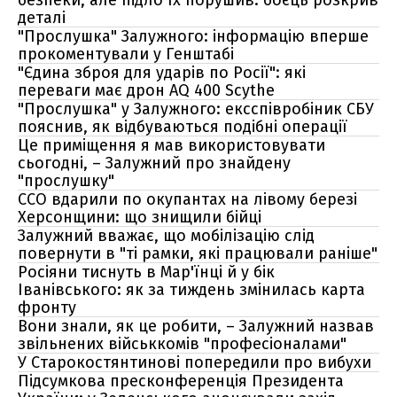
безпеки, але підло їх порушив: боєць розкрив
деталі
"Прослушка" Залужного: інформацію вперше
прокоментували у Генштабі
"Єдина зброя для ударів по Росії": які
переваги має дрон AQ 400 Scythe
"Прослушка" у Залужного: ексспівробіник СБУ
пояснив, як відбуваються подібні операції
Це приміщення я мав використовувати
сьогодні, – Залужний про знайдену
"прослушку"
ССО вдарили по окупантах на лівому березі
Херсонщини: що знищили бійці
Залужний вважає, що мобілізацію слід
повернути в "ті рамки, які працювали раніше"
Росіяни тиснуть в Мар'їнці й у бік
Іванівського: як за тиждень змінилась карта
фронту
Вони знали, як це робити, – Залужний назвав
звільнених військкомів "професіоналами"
У Старокостянтинові попередили про вибухи
Підсумкова пресконференція Президента