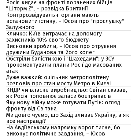
Росія кидає на фронті поранених бійців
"Шторм Z", – розвідка Британії
Контррозвідувальні органи мають
встановити істину, – Юсов про "прослушку"
Залужного
Кличко: Київ витрачає на допомогу
захисників 10% свого бюджету
Висновки зробили, – Юсов про отруєння
дружини Буданова та його колег
Обстріли балістикою і "Шахедами": у ЗСУ
прокоментували плани Росії до масованих
атак
Дуже важкий: очільник метрополітену
розповів про стан мосту Метро в Києві
КНДР чи власне виробництво: Світан сказав,
як Росія поповнює запаси боєприпасів
Яку нову війну може готувати Путін: огляд
фронту від Світана
Ми довго чуємо, що Захід зливає Україну, а як
все насправді?
На Авдіївському напрямку ворог тисне, бо
виконує політичне завдання, – Юсов