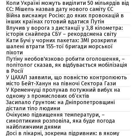
Коли Україні можуть виділити 50 мільярдів від
ЄС: Мішель назвав дату нового саміту ЄС
Війна виснажує Росію: до яких провокацій в
інших країнах готовий вдатися Путін
Влучив у ворога з дистанції у 3,8 кілометра:
історія снайпера СБУ – рекордсмена світу
Кати Бучі у чорних пакетах: ЗМІ розкрили
шалені втрати 155-тої бригади морської
піхоти
Путіну необов'язково робити оголошення, –
політолог сказав, як відбувається мобілізація
в Росії
У ЦАХАЛ заявили, що повністю контролюють
місто Бейт-Ханун на півночі Сектора Гази
У Кременчуці пролунав потужний вибух на
одному з промислових об’єктів
Засипало ґрунтом: на Дніпропетровщині
дістали тіло людини
Очікуємо підвищення температури, –
синоптикиня розповіла, яка буде погода
найближчими днями
Досі в лікарні, зокрема підривник: в якому