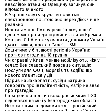
внаслідок атаки на Одещину загинув син
відомого вченого
В Україні хочуть вручати повістки
електронною поштою або через Дію: чи це
реально
Непритаманні Путіну речі: "пряму лінію"
цілком міг проводити двійник глави Кремля
Конгрес США може ухвалити допомогу Україні
цього тижня, проте є "але", – ЗМІ
Дощитиме у більшості регіонів України:
прогноз погоди на 18 грудня
Чи справді у Києві менше мобілізують, ніж у
селах: Веніславський пояснив ситуацію
Послуги для ФОП, моряків та водіїв: що
нового з'явиться у Дії
Підрив на Закарпатті: сусіди Батрина
говорять про інтелігентність, матір не знає
про трагедію
Спрацювала проти своїх: російський Т-80
підірвався на міні у Бєлгородській області
Ніколи з ним не домовитеся, – російський
політик назвав єдину мету Путіна в Україні