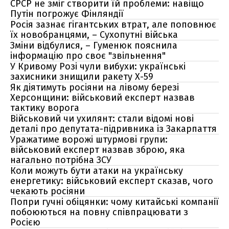
СРСР не зміг створити їй проблеми: навіщо
Путін погрожує Фінляндії
Росія зазнає гігантських втрат, але поповнює
їх новобранцями, – Сухопутні війська
Зміни відбулися, – Гуменюк пояснила
інформацію про своє "звільнення"
У Кривому Розі чули вибухи: українські
захисники знищили ракету Х-59
Як діятимуть росіяни на лівому березі
Херсонщини: військовий експерт назвав
тактику ворога
Військовий чи ухилянт: стали відомі нові
деталі про депутата-підривника із Закарпаття
Уражатиме ворожі штурмові групи:
військовий експерт назвав зброю, яка
нагально потрібна ЗСУ
Коли можуть бути атаки на українську
енергетику: військовий експерт сказав, чого
чекають росіяни
Попри гучні обіцянки: чому китайські компанії
побоюються на повну співпрацювати з
Росією