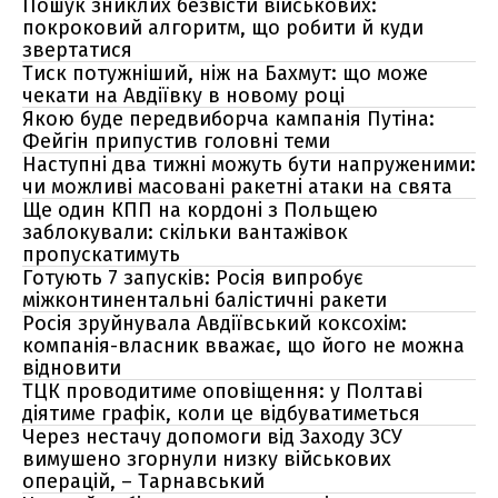
Пошук зниклих безвісти військових:
покроковий алгоритм, що робити й куди
звертатися
Тиск потужніший, ніж на Бахмут: що може
чекати на Авдіївку в новому році
Якою буде передвиборча кампанія Путіна:
Фейгін припустив головні теми
Наступні два тижні можуть бути напруженими:
чи можливі масовані ракетні атаки на свята
Ще один КПП на кордоні з Польщею
заблокували: скільки вантажівок
пропускатимуть
Готують 7 запусків: Росія випробує
міжконтинентальні балістичні ракети
Росія зруйнувала Авдіївський коксохім:
компанія-власник вважає, що його не можна
відновити
ТЦК проводитиме оповіщення: у Полтаві
діятиме графік, коли це відбуватиметься
Через нестачу допомоги від Заходу ЗСУ
вимушено згорнули низку військових
операцій, – Тарнавський