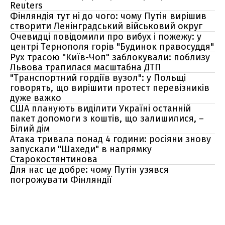
Reuters
Фінляндія тут ні до чого: чому Путін вирішив
створити Ленінградський військовий округ
Очевидці повідомили про вибух і пожежу: у
центрі Тернополя горів "Будинок правосуддя"
Рух трасою "Київ-Чоп" заблокували: поблизу
Львова трапилася масштабна ДТП
"Транспортний гордіїв вузол": у Польщі
говорять, що вирішити протест перевізників
дуже важко
США планують виділити Україні останній
пакет допомоги з коштів, що залишилися, –
Білий дім
Атака тривала понад 4 години: росіяни знову
запускали "Шахеди" в напрямку
Старокостянтинова
Для нас це добре: чому Путін узявся
погрожувати Фінляндії