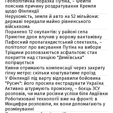
Геополітична поразка Путіна, – Фейгін
пояснив причину роздратування Кремля
щодо Фінляндії
Нерухомість, земля й авто на 52 мільйони:
державі передали майно рівненського
військкома
Поранено 12 окупантів: у районі села
Приютне дрон влучив у ворожу вантажівку
Пафосний пропагандистський спектакль, –
політолог про висування Путіна на вибори
Тріщини розповзаються асфальтом: стан
покриття над станцією "Деміївська"
погіршується
Кияни отримають компенсації через закриту
гілку метро: скільки коштуватиме проїзд
У Фінляндії під варту відправили бойовика
"Русич": його просила екстрадувати Україна
Активно штурмують промзону, – боєць ЗСУ
розповів, чи мали росіяни успіхи біля Авдіївки
Роботизовані технології вже на фронті: в
Мінцифри розповіли, як вони допомагають у
розмінуванні