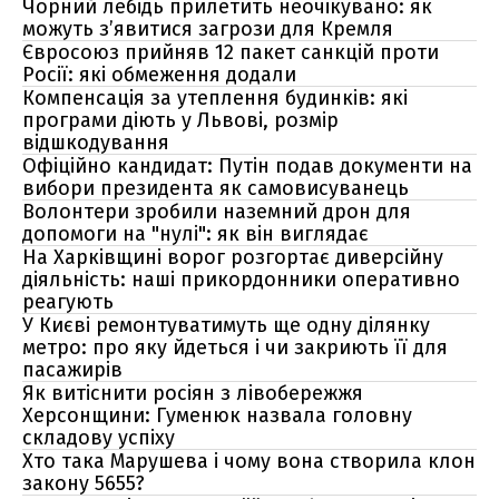
Чорний лебідь прилетить неочікувано: як
можуть з’явитися загрози для Кремля
Євросоюз прийняв 12 пакет санкцій проти
Росії: які обмеження додали
Компенсація за утеплення будинків: які
програми діють у Львові, розмір
відшкодування
Офіційно кандидат: Путін подав документи на
вибори президента як самовисуванець
Волонтери зробили наземний дрон для
допомоги на "нулі": як він виглядає
На Харківщині ворог розгортає диверсійну
діяльність: наші прикордонники оперативно
реагують
У Києві ремонтуватимуть ще одну ділянку
метро: про яку йдеться і чи закриють її для
пасажирів
Як витіснити росіян з лівобережжя
Херсонщини: Гуменюк назвала головну
складову успіху
Хто така Марушева і чому вона створила клон
закону 5655?