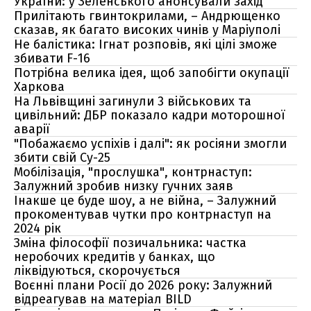
України: у Зеленського анонсували захід
Прилітають гвинтокрилами, – Андрющенко
сказав, як багато високих чинів у Маріуполі
Не балістика: Ігнат розповів, які цілі зможе
збивати F-16
Потрібна велика ідея, щоб запобігти окупації
Харкова
На Львівщині загинули 3 військових та
цивільний: ДБР показало кадри моторошної
аварії
"Побажаємо успіхів і далі": як росіяни змогли
збити свій Су-25
Мобілізація, "прослушка", контрнаступ:
Залужний зробив низку гучних заяв
Інакше це буде шоу, а не війна, – Залужний
прокоментував чутки про контрнаступ на
2024 рік
Зміна філософії позичальника: частка
неробочих кредитів у банках, що
ліквідуються, скорочується
Воєнні плани Росії до 2026 року: Залужний
відреагував на матеріал BILD