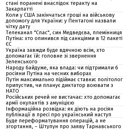
стані поранені внаслідок теракту на
Закарпатті
Коли у США закінчаться гроші на військову
допомогу для України: у Пентагоні назвали
чітку дату
Телеканал "Спас", син Медведєва, племінниця
Путіна: хто опинився під санкціями в 12 пакеті
ЄС
Україна завжди буде вдячною всім, хто
допомагає їй: головне зі звернення
Зеленського
Народу байдуже, яка влада: чи підтримали б
росіяни Путіна на чесних виборах
Путін максимально підіймає ставки: політолог
припустив, чи планує диктатор воювати з
НАТО
Російських речей не вистачає: хто допомагає
армії окупантів з амуніцією
Інформаційна розвідка: як діють на росіян
публікації в пресі про український наступ
Буде переформатування операцій, а не
згортання, – Штупун про заяву Тарнавського