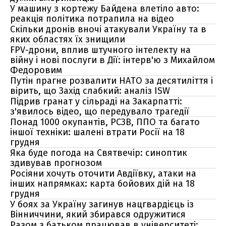
У машину з кортежу Байдена влетіло авто:
реакція політика потрапила на відео
Скільки дронів вночі атакували Україну та в
яких областях їх знищили
FPV-дрони, вплив штучного інтелекту на
війну і нові послуги в Дії: інтерв'ю з Михайлом
Федоровим
Путін прагне розвалити НАТО за десятиліття і
вірить, що Захід слабкий: аналіз ISW
Підрив гранат у сільраді на Закарпатті:
з'явилось відео, що передувало трагедії
Понад 1000 окупантів, РСЗВ, ППО та багато
іншої техніки: шалені втрати Росії на 18
грудня
Яка буде погода на Святвечір: синоптик
здивував прогнозом
Росіяни хочуть оточити Авдіївку, атаки на
інших напрямках: карта бойових дій на 18
грудня
У боях за Україну загинув нацгвардієць із
Вінниччини, який збирався одружитися
Разом з батьком працював в університеті: