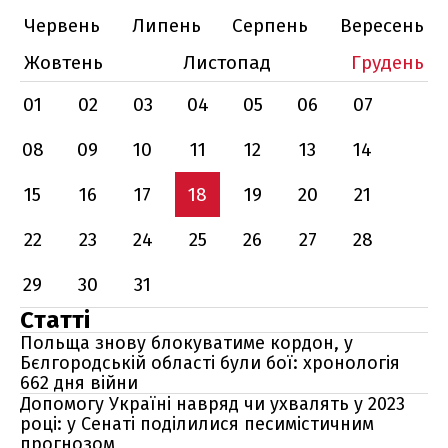
Червень
Липень
Серпень
Вересень
Жовтень
Листопад
Грудень
01
02
03
04
05
06
07
08
09
10
11
12
13
14
15
16
17
18
19
20
21
22
23
24
25
26
27
28
29
30
31
Статті
Польща знову блокуватиме кордон, у
Бєлгородській області були бої: хронологія
662 дня війни
Допомогу Україні навряд чи ухвалять у 2023
році: у Сенаті поділилися песимістичним
прогнозом