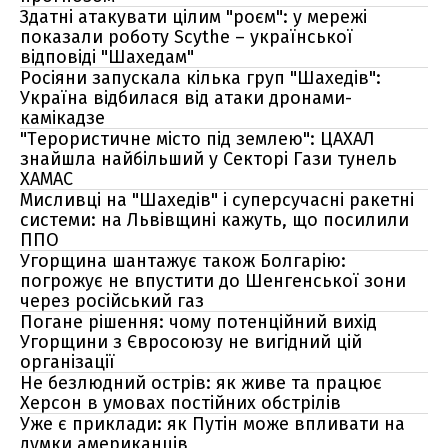
Здатні атакувати цілим "роєм": у мережі
показали роботу Scythe – української
відповіді "Шахедам"
Росіяни запускала кілька груп "Шахедів":
Україна відбилася від атаки дронами-
камікадзе
"Терористичне місто під землею": ЦАХАЛ
знайшла найбільший у Секторі Гази тунель
ХАМАС
Мисливці на "Шахедів" і суперсучасні ракетні
системи: на Львівщині кажуть, що посилили
ППО
Угорщина шантажує також Болгарію:
погрожує не впустити до Шенгенської зони
через російський газ
Погане рішення: чому потенційний вихід
Угорщини з Євросоюзу не вигідний цій
організації
Не безлюдний острів: як живе та працює
Херсон в умовах постійних обстрілів
Уже є приклади: як Путін може впливати на
думки американців