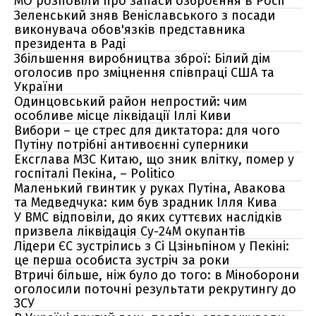
МО розповіли про запаси озброєння в Росії
Зеленський зняв Веніславського з посади
виконувача обов'язків представника
президента в Раді
Збільшення виробництва зброї: Білий дім
оголосив про зміцнення співпраці США та
України
Одинцовський район непростий: чим
особливе місце ліквідації Іллі Киви
Вибори – це стрес для диктатора: для чого
Путіну потрібні антивоєнні суперники
Ексглава МЗС Китаю, що зник влітку, помер у
госпіталі Пекіна, – Politico
Маленький гвинтик у руках Путіна, Авакова
та Медведчука: ким був зрадник Ілля Кива
У ВМС відповіли, до яких суттєвих наслідків
призвела ліквідація Су-24М окупантів
Лідери ЄС зустрілись з Сі Цзіньпіном у Пекіні:
це перша особиста зустріч за роки
Втричі більше, ніж було до того: в Міноборони
оголосили поточні результати рекрутингу до
ЗСУ