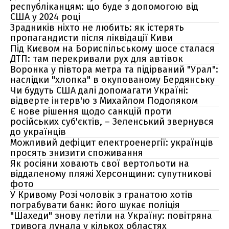
республіканцям: що буде з допомогою від
США у 2024 році
Зрадників ніхто не любить: як істерять
пропагандисти після ліквідації Киви
Під Києвом на Бориспільському шосе сталася
ДТП: там перекривали рух для автівок
Воронка у півтора метра та підірваний "Урал":
наслідки "хлопка" в окупованому Бердянську
Чи будуть США далі допомагати Україні:
відверте інтерв'ю з Михайлом Подоляком
Є нове рішення щодо санкцій проти
російських суб'єктів, – Зеленський звернувся
до українців
Можливий дефіцит електроенергії: українців
просять знизити споживання
Як росіяни ховають свої вертольоти на
віддаленому пляжі Херсонщини: супутникові
фото
У Кривому Розі чоловік з гранатою хотів
пограбувати банк: його шукає поліція
"Шахеди" знову летіли на Україну: повітряна
тривога лунала у кількох областях