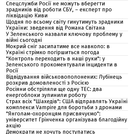
Спецслужби Росії не можуть вберегти
зрадників від роботи СБУ, – експерт про
ліквідацію Киви
Щодня по всьому світу гинутимуть зрадники
України: зведення від Романа Світана
У Зеленського назвали ключову проблему у
війні сьогодні
Мокрий сніг засипатиме все навколо: в
Україні стрімко погіршиться погода
"Контроль переходить в наші руки": у
Зеленського прокоментували інциденти в
Росії
Відвідування військовополонених: Лубінець
розкрив домовленості з Росією
Росіяни обстріляли ще одну ТЕС: два
енергоблоки зупинили роботу
Страх всіх "Шахедів": США відправлять Україні
комплекси Vampire для боротьби з дронами
"Янголам-охоронцям присвячуємо":
університет Грінченка організував благодійну
акцію
Демократи не хочуть поступатись