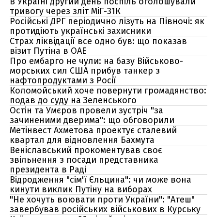
В Україні другий день поспіль оголошували
тривогу через зліт МіГ-31К
Російські ДРГ періодично лізуть на Півночі: як
протидіють українські захисники
Страх ліквідації все одно був: що показав
візит Путіна в ОАЕ
Про ембарго не чули: на базу Військово-
морських сил США прибув танкер з
нафтопродуктами з Росії
Коломойський хоче повернути громадянство:
подав до суду на Зеленського
Остін та Умєров провели зустріч "за
зачиненими дверима": що обговорили
Метінвест Ахметова проектує сталевий
квартал для відновлення Бахмута
Веніславський прокоментував своє
звільнення з посади представника
президента в Раді
Відродження "сім'ї Єльцина": чи може вона
кинути виклик Путіну на виборах
"Не хочуть воювати проти України": "Атеш"
завербував російських військових в Курську