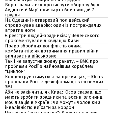
Ворог намагався протиснути оборону біля
Авдіївки й Мар'їнки: карта бойових дій 7
грудня
На Одещині нетверезий поліцейський
спровокував аварію: один із постраждалих
втратив ноги
Є реєстри людей-зрадників: у Зеленського
прокоментували ліквідацію Киви
Право збройних конфліктів очима
комбатантів: як дотримання правил війни
впливає на військових
Так і не запустив жодну ракету, – ВМС про
проблеми Росії з найновішим кораблем
"Циклон"
Концентруватимуться на прізвищах, – Юсов
про плани Росії з дезінформації в іноземних
ЗМІ
Аби не закінчити, як Кива: Юсов сказав, що
мають зробити зрадники та воєнні злочинці
Мобілізація в Україні: чи можуть чоловіки з
інвалідністю виїхати за кордон
Чи дійсно "все пропало": Клочок пояснив