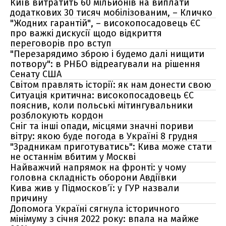
Київ витратить 60 мільйонів на виплати
додаткових 30 тисяч мобілізованим, – Кличко
"Жодних гарантій", – високопосадовець ЄС
про важкі дискусії щодо відкриття
переговорів про вступ
"Перезарядимо зброю і будемо далі нищити
потвору": в РНБО відреагували на рішення
Сенату США
Світом правлять історії: як нам донести свою
Ситуація критична: високопосадовець ЄС
пояснив, коли польські мітингувальники
розблокують кордон
Сніг та інші опади, місцями значні пориви
вітру: якою буде погода в Україні 8 грудня
"Зрадникам приготуватись": Кива може стати
не останнім вбитим у Москві
Найважчий напрямок на фронті: у чому
головна складність оборони Авдіївки
Кива жив у Підмосков’ї: у ГУР назвали
причину
Допомога Україні сягнула історичного
мінімуму з січня 2022 року: впала на майже