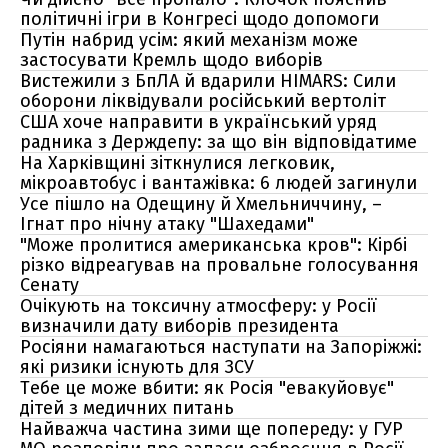
політичні ігри в Конгресі щодо допомоги
Путін набрид усім: який механізм може
застосувати Кремль щодо виборів
Вистежили з БпЛА й вдарили HIMARS: Сили
оборони ліквідували російський вертоліт
США хоче направити в український уряд
радника з Держдепу: за що він відповідатиме
На Харківщині зіткнулися легковик,
мікроавтобус і вантажівка: 6 людей загинули
Усе пішло на Одещину й Хмельниччину, –
Ігнат про нічну атаку "Шахедами"
"Може пролитися американська кров": Кірбі
різко відреагував на провальне голосування
Сенату
Очікують на токсичну атмосферу: у Росії
визначили дату виборів президента
Росіяни намагаються наступати на Запоріжжі:
які ризики існують для ЗСУ
Тебе це може вбити: як Росія "евакуйовує"
дітей з медичних питань
Найважча частина зими ще попереду: у ГУР