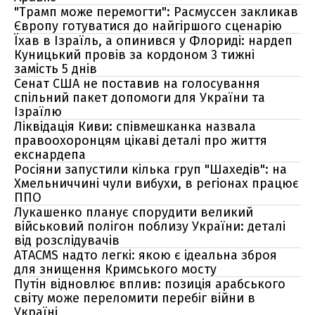
"Трамп може перемогти": Расмуссен закликав
Європу готуватися до найгіршого сценарію
Їхав в Ізраїль, а опинився у Флориді: нардеп
Куницький провів за кордоном 3 тижні
замість 5 днів
Сенат США не поставив на голосування
спільний пакет допомоги для України та
Ізраїлю
Ліквідація Киви: співмешканка назвала
правоохоронцям цікаві деталі про життя
екснардепа
Росіяни запустили кілька груп "Шахедів": на
Хмельниччині чули вибухи, в регіонах працює
ППО
Лукашенко планує спорудити великий
військовий полігон поблизу України: деталі
від розслідувачів
ATACMS надто легкі: якою є ідеальна зброя
для знищення Кримського мосту
Путін відновлює вплив: позиція арабського
світу може переломити перебіг війни в
Україні