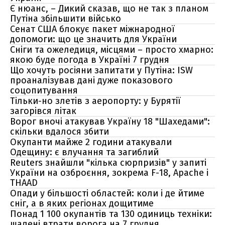
Є нюанс, – Дикий сказав, що не так з планом
Путіна збільшити військо
Сенат США блокує пакет міжнародної
допомоги: що це значить для України
Сніги та ожеледиця, місцями – просто хмарно:
якою буде погода в Україні 7 грудня
Що хочуть росіяни запитати у Путіна: ISW
проаналізував дані дуже показового
соцопитування
Тільки-но злетів з аеропорту: у Бурятії
загорівся літак
Ворог вночі атакував Україну 18 "Шахедами":
скільки вдалося збити
Окупанти майже 2 години атакували
Одещину: є влучання та загиблий
Reuters знайшли "кілька сюрпризів" у запиті
України на озброєння, зокрема F-18, Apache і
THAAD
Опади у більшості областей: коли і де йтиме
сніг, а в яких регіонах дощитиме
Понад 1 100 окупантів та 130 одиниць техніки:
шалені втрати ворога на 7 грудня