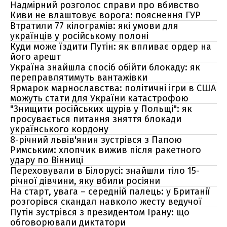
Надмірний розголос справи про вбивство
Киви не влаштовує ворога: пояснення ГУР
Втратили 77 кілограмів: які умови для
українців у російському полоні
Куди може їздити Путін: як впливає ордер на
його арешт
Україна знайшла спосіб обійти блокаду: як
переправлятимуть вантажівки
Ярмарок марнославства: політичні ігри в США
можуть стати для України катастрофою
"Знищити російських щурів у Польщі": як
просувається питання зняття блокади
українського кордону
8-річний львів'янин зустрівся з Папою
Римським: хлопчик вижив після ракетного
удару по Вінниці
Переховували в Білорусі: знайшли тіло 15-
річної дівчини, яку вбили росіяни
На старт, увага – середній палець: у Британії
розгорівся скандал навколо жесту ведучої
Путін зустрівся з президентом Ірану: що
обговорювали диктатори