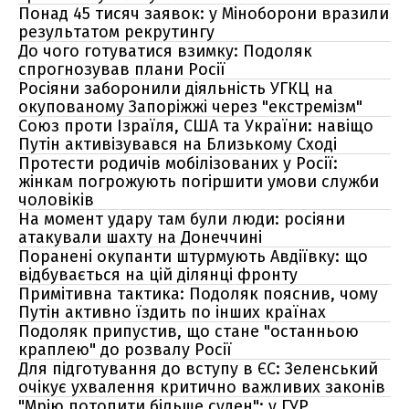
Понад 45 тисяч заявок: у Міноборони вразили
результатом рекрутингу
До чого готуватися взимку: Подоляк
спрогнозував плани Росії
Росіяни заборонили діяльність УГКЦ на
окупованому Запоріжжі через "екстремізм"
Союз проти Ізраїля, США та України: навіщо
Путін активізувався на Близькому Сході
Протести родичів мобілізованих у Росії:
жінкам погрожують погіршити умови служби
чоловіків
На момент удару там були люди: росіяни
атакували шахту на Донеччині
Поранені окупанти штурмують Авдіївку: що
відбувається на цій ділянці фронту
Примітивна тактика: Подоляк пояснив, чому
Путін активно їздить по інших країнах
Подоляк припустив, що стане "останньою
краплею" до розвалу Росії
Для підготування до вступу в ЄС: Зеленський
очікує ухвалення критично важливих законів
"Мрію потопити більше суден": у ГУР