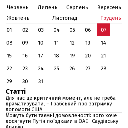
Червень
Липень
Серпень
Вересень
Жовтень
Листопад
Грудень
01
02
03
04
05
06
07
08
09
10
11
12
13
14
15
16
17
18
19
20
21
22
23
24
25
26
27
28
29
30
31
Статті
Для нас це критичний момент, але не треба
драматизувати, – Грабський про затримку
допомоги США
Можуть бути таємні домовленості: чого хоче
досягнути Путін поїздками в ОАЕ і Саудівську
Аравію