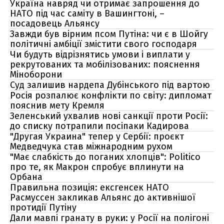
Україна навряд чи отримає запрошення до
НАТО під час саміту в Вашингтоні, –
посадовець Альянсу
Завжди був вірним псом Путіна: чи є в Шойгу
політичні амбіції змістити свого господаря
Чи будуть відрізнятись умови і виплати у
рекрутованих та мобілізованих: пояснення
Міноборони
Суд залишив нардепа Дубінського під вартою
Росія розпалює конфлікти по світу: дипломат
пояснив мету Кремля
Зеленський ухвалив нові санкції проти Росії:
до списку потрапили посіпаки Кадирова
"Другая Украина" тепер у Сербії: проєкт
Медведчука став міжнародним рухом
"Має слабкість до поганих хлопців": Politico
про те, як Макрон спробує вплинути на
Орбана
Правильна позиція: ексгенсек НАТО
Расмуссен закликав Альянс до активнішої
протидії Путіну
Дали мавпі гранату в руки: у Росії на полігоні