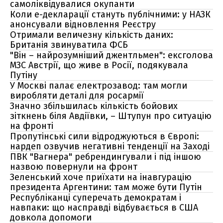
самоліквідувалися окупанти
Коли е-декларації стануть публічними: у НАЗК
анонсували відновлення Реєстру
Отримали величезну кількість даних:
Британія звинуватила ФСБ
"Він – найрозумніший джентльмен": ексголова
МЗС Австрії, що живе в Росії, подякувала
Путіну
У Москві палає електрозавод: там могли
виробляти деталі для росармії
Значно збільшилась кількість бойових
зіткнень біля Авдіївки, – Штупун про ситуацію
на фронті
Пропутінські сили відроджуються в Європі:
нардеп озвучив негативні тенденції на Заході
ПВК "Вагнера" ребрендингували і під іншою
назвою повернули на фронт
Зеленський хоче приїхати на інавгурацію
президента Аргентини: там може бути Путін
Республіканці суперечать демократам і
навпаки: що насправді відбувається в США
довкола допомоги