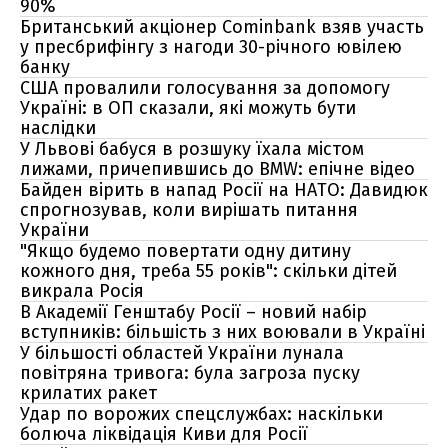
90%
Британський акціонер Cominbank взяв участь
у пресбрифінгу з нагоди 30-річного ювілею
банку
США провалили голосування за допомогу
Україні: в ОП сказали, які можуть бути
наслідки
У Львові бабуся в розшуку їхала містом
лижами, причепившись до BMW: епічне відео
Байден вірить в напад Росії на НАТО: Давидюк
спрогнозував, коли вирішать питання
України
"Якщо будемо повертати одну дитину
кожного дня, треба 55 років": скільки дітей
викрала Росія
В Академії Генштабу Росії – новий набір
вступників: більшість з них воювали в Україні
У більшості областей України лунала
повітряна тривога: була загроза пуску
крилатих ракет
Удар по ворожих спецслужбах: наскільки
болюча ліквідація Киви для Росії