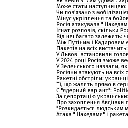
Як Кевін з "Сам удома": х
Може стати наступницею: 
Чи пов'язано з мобілізац
Мінус укріплення та бойо
Росія атакувала "Шахедами
Ігнат розповів, скільки Ро
Від неї багато залежить: ч
Між Путіним і Кадировим є 
Пакетів на всіх вистачить:
У Львові встановили голов
У 2024 році Росія зможе ве
У Зеленського назвали, я
Росіяни атакують на всіх 
Ракетні обстріли: українц
Ті, що жалять прямо в сер
Є "ядерний варіант": Poli
За депортацію українських
Про захоплення Авдіївки п
"Розкидається людським м'
Атака "Шахедами" і ракета