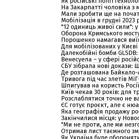
Як російські політтехнол
На Закарпатті чоловіка з 
Мали зробити ще на почат
Мобілізація в грудні 2023
"12 одиниць живої сили": 
Оборона Кримського мосту
Порошенко намагався виїх
Для мобілізованих у Києв
Далекобійні бомби GLSDB: 
Венесуела – у сфері росій
СБУ зібрала нові докази:
Де розташована Байкало-Ам
Тривога під час злетів Мі
Шпигував на користь Росі
Київ чекав 30 років: для
Розслаблятися точно не ва
ЄС готує проєкт, але є ню
Яка географія продажу ро
Закінчилися місця: у Нов
"Ми не проти, але ми незг
Отримав лист таємного зм
Як Україна буде оборонят