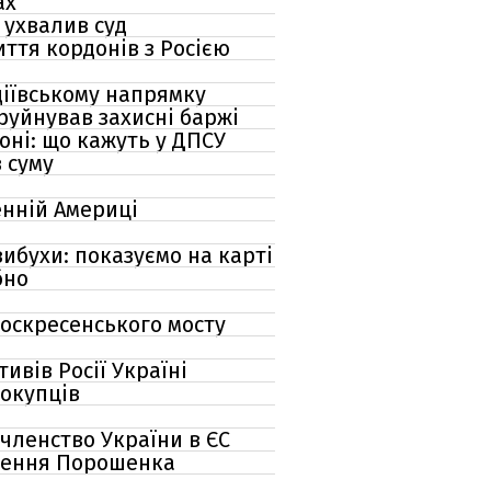
ах
 ухвалив суд
ття кордонів з Росією
вдіївському напрямку
руйнував захисні баржі
оні: що кажуть у ДПСУ
 суму
енній Америці
ибухи: показуємо на карті
бно
Воскресенського мосту
ивів Росії Україні
покупців
 членство України в ЄС
дження Порошенка