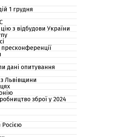
дій 1 грудня
С
цію з відбудови України
упу
сі
на пресконференції
я
али дані опитування
 з Львівщини
вцях
монію
робництво зброї у 2024
з Росією