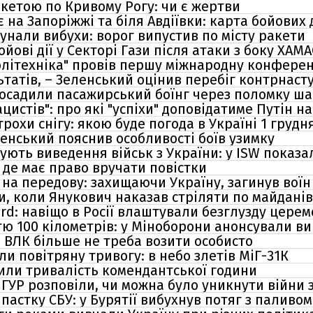
акетою по Кривому Рогу: чи є жертви
 на Запоріжжі та біля Авдіївки: карта бойових 
унали вибухи: ворог випустив по місту ракети
йові дії у Секторі Гази після атаки з боку ХАМА
олітехніка" провів першу міжнародну конферен
татів, – Зеленський оцінив перебіг контрнаст
ь посадили пасажирський боїнг через поломку ша
ацистів": про які "успіхи" доповідатиме Путін 
рохи снігу: якою буде погода в Україні 1 грудн
ленський пояснив особливості боїв узимку
ують виведення військ з України: у ISW показ
й де має право вручати повістки
 на передову: захищаючи Україну, загинув воїн
, коли Янукович наказав стріляти по майдані
ard: навіщо в Росії влаштували безглузду цере
тю 100 кілометрів: у Міноборони анонсували ви
и ВЛК більше не треба возити особисто
ли повітряну тривогу: в небо злетів МіГ-31К
нили тривалість комендантської години
ГУР розповіли, чи можна було уникнути війни 
 пастку СБУ: у Бурятії вибухнув потяг з паливом