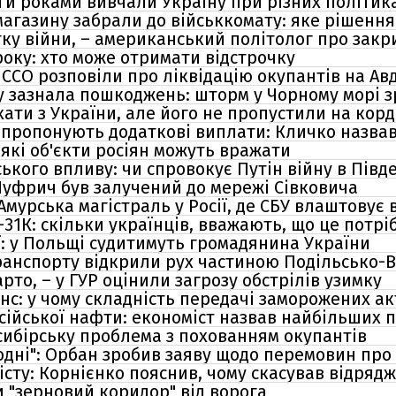
оги роками вивчали Україну при різних політик
магазину забрали до військкомату: яке рішення
ку війни, – американський політолог про закри
 року: хто може отримати відстрочку
у ССО розповіли про ліквідацію окупантів на А
 зазнала пошкоджень: шторм у Чорному морі з
ати з України, але його не пропустили на корд
і пропонують додаткові виплати: Кличко назвав
які об'єкти росіян можуть вражати
ського впливу: чи спровокує Путін війну в Півд
 Шуфрич був залучений до мережі Сівковича
урська магістраль у Росії, де СБУ влаштовує в
Г-31К: скільки українців, вважають, що це потрі
ї: у Польщі судитимуть громадянина України
 транспорту відкрили рух частиною Подільсько-
рто, – у ГУР оцінили загрозу обстрілів узимку
анс: у чому складність передачі заморожених акт
сійської нафти: економіст назвав найбільших 
осибірську проблема з похованням окупантів
одні": Орбан зробив заяву щодо перемовин про
істу: Корнієнко пояснив, чому скасував відря
и "зерновий коридор" від ворога