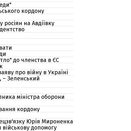
еди"
ьського кордону
 росіян на Авдіївку
идентство
увати
оди
тло" до членства в ЄС
к
аяву про війну в Україні
, – Зеленський
упника міністра оборони
ування кордону
пецзв'язку Юрія Мироненка
 військову допомогу