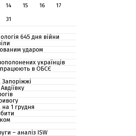
14
15
16
17
31
нологія 645 дня війни
віли
сованим ударом
овополонених українців
і працюють в ОБСЄ
а Запоріжжі
Авдіївку
рогів
тривогу
 на 1 грудня
збити
яком
руги – аналіз ISW