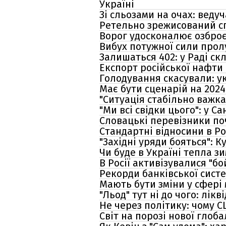
Україні
Зі сльозами на очах: веду
Ретельно зрежисований спе
Ворог удосконалює озброєн
Вибух потужної сили пролу
Залишаться 402: у Раді с
Експорт російської нафти
Голодування скасували: у
Має бути сценарій на 202
"Ситуація стабільно важка
"Ми всі свідки цього": у 
Словацькі перевізники по
Стандартні відносини в Ро
"Західні уряди бояться": 
Чи буде в Україні тепла з
В Росії активізувалися "б
Рекорди банківської систе
Мають бути зміни у сфері 
"Льод" тут ні до чого: лік
Не через політику: чому 
Світ на порозі нової глоб