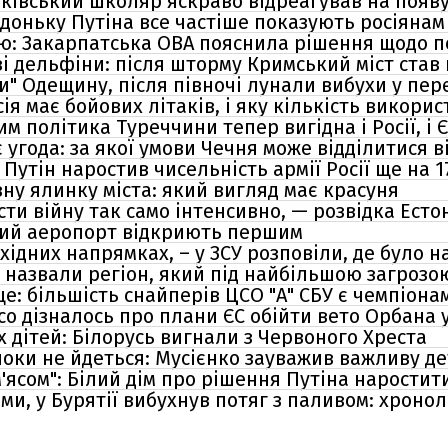
арківський школяр яскраво відреагував на появ
доньку Путіна все частіше показують росіянам
ією: Закарпатська ОВА пояснила рішення щодо 
ві дельфіни: після шторму Кримський міст став
" Одещину, після півночі лунали вибухи у пер
сія має бойових літаків, і яку кількість викорис
им політика Туреччини тепер вигідна і Росії, і 
угода: за якої умови Чечня може відділитися ві
 Путін наростив чисельність армії Росії ще на 1
ну ялинку міста: який вигляд має красуня
сти війну так само інтенсивно, — розвідка Естон
кий аеропорт відкриють першим
східних напрямках, – у ЗСУ розповіли, де було 
і назвали регіон, який під найбільшою загрозо
це: більшість снайперів ЦСО "А" СБУ є чемпіона
tico дізналось про плани ЄС обійти вето Орбана 
 дітей: Білорусь вигнали з Червоного Хреста
оки не йдеться: Мусієнко зауважив важливу дет
ясом": Білий дім про рішення Путіна наростит
ми, у Бурятії вибухнув потяг з паливом: хронол