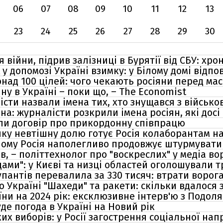
06
07
08
09
10
11
12
13
23
24
25
26
27
28
29
30
 війни, підрив залізниці в Бурятії від СБУ: хро
у допомозі Україні взимку: у Білому домі відпо
над 100 цілей: чого чекають росіяни перед ма
йну в Україні – поки що, – The Economist
істи назвали імена тих, хто знущався з військ
на: журналісти розкрили імена росіян, які дос
али договір про прикордонну співпрацю
яку невтішну долю готує Росія колаборантам н
 чому Росія наполегливо продовжує штурмувати 
 – політтехнолог про "воскреслих" у медіа во
ами": у Києві та низці областей оголошували 
упантів перевалила за 330 тисяч: втрати ворога
о Україні "Шахеди" та ракети: скільки вдалося 
ни на 2024 рік: ексклюзивне інтерв'ю з Подол
де погода в Україні на Новий рік
их виборів: у Росії загострення соціальної нап