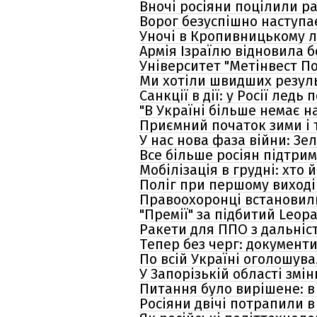
Вночі росіяни поцілили р
Ворог безуспішно наступає
Уночі в Кропивницькому л
Армія Ізраїлю відновила бо
Університет "Метінвест П
Ми хотіли швидших резуль
Санкції в дії: у Росії лед
"В Україні більше немає н
Приємний початок зими і т
У нас нова фаза війни: Зе
Все більше росіян підтрим
Мобілізація в грудні: хто 
Поліг при першому виході
Правоохоронці встановили
"Премії" за підбитий Leop
Ракети для ППО з дальніс
Тепер без черг: документ
По всій Україні оголошува
У Запорізькій області змі
Питання було вирішене: в 
Росіяни двічі потрапили в