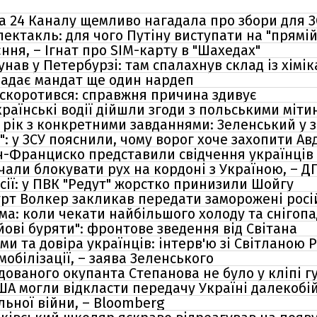
ча 24 Каналу щемливо нагадала про збори для 
ктакль: для чого Путіну виступати на "прямій 
ня, – Ігнат про SIM-карту в "Шахедах"
нав у Петербурзі: там спалахнув склад із хімі
кладає мандат ще один нардеп
 скоротився: справжня причина здивує
країнські водії дійшли згоди з польськими міт
4 рік з конкретними завданнями: Зеленський у 
": у ЗСУ пояснили, чому ворог хоче захопити Ав
Сан-Франциско представили свідчення українців
чали блокувати рух на кордоні з Україною, – Д
сії: у ПВК "Редут" жорстко принизили Шойгу
Курт Волкер закликав передати заморожені росі
има: коли чекати найбільшого холоду та снігоп
ойові буряти": фронтове зведення від Світана
ми та довіра українців: інтерв'ю зі Світланою 
мобілізації, – заява Зеленського
відованого окупанта Степанова не було у кліпі г
США могли відкласти передачу Україні далекобі
альної війни, – Bloomberg