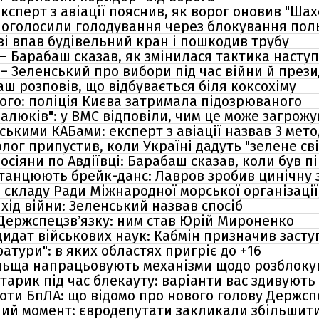
ксперт з авіації пояснив, як ворог оновив "Шах
 оголосили голодування через блокування пол
єві впав будівельний кран і пошкодив трубу
– Барабаш сказав, як змінилася тактика наступу
– Зеленський про вибори під час війни й през
аш розповів, що відбувається біля коксохіму
вого: поліція Києва затримала підозрюваного
алюків": у ВМС відповіли, чим це може загрож
ськими КАБами: експерт з авіації назвав 3 мет
олог припустив, коли Україні дадуть "зелене сві
осіяни по Авдіївці: Барабаш сказав, коли був пі
ід танцюють брейк-данс: Лавров зробив цинічну з
 складу Ради Міжнародної морської організації
ід війни: Зеленський назвав спосіб
Держспецзвʼязку: ним став Юрій Мироненко
дидат військових наук: Кабмін призначив заст
ратури": в яких областях пригріє до +16
ольща напрацьовують механізми щодо розблок
хтарик під час блекауту: варіанти вас здивують
оти БпЛА: що відомо про нового голову Держс
ний момент: євродепутати закликали збільшити