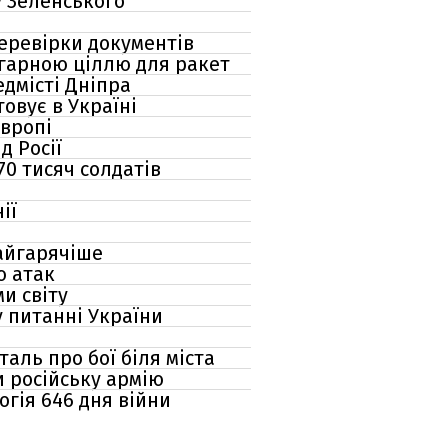
у Зеленського
перевірки документів
 гарною ціллю для ракет
едмісті Дніпра
товує в Україні
Європі
д Росії
70 тисяч солдатів
ії
найгарячіше
ю атак
ми світу
у питанні України
аль про бої біля міста
и російську армію
огія 646 дня війни