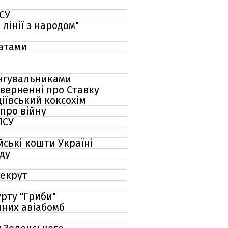
ЗСУ
лінії з народом"
катами
ингувальниками
зверненні про Ставку
діївський коксохім
 про війну
ПСУ
йські кошти Україні
аду
Рекрут
урту "Гриби"
йних авіабомб