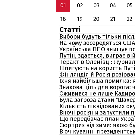
01
02
03
04
05
18
19
20
21
22
Статті
Вибори будуть тільки після
На чому зосередяться США 
Українська ППО знищує по
Путін, здається, виграє ві
Теракт в Оленівці: журнал
Шпигують на користь Путі
Фінляндія й Росія розірв
Їхня найбільша помилка: 
Знакова ціль для ворога:
Оживився не лише Кадиров,
Була загроза атаки "Шахед
Кількість ліквідованих ок
Вночі росіяни запустили п
Що передбачає план Украї
Сюрприз від зими: якою бу
В очікуванні президентськ