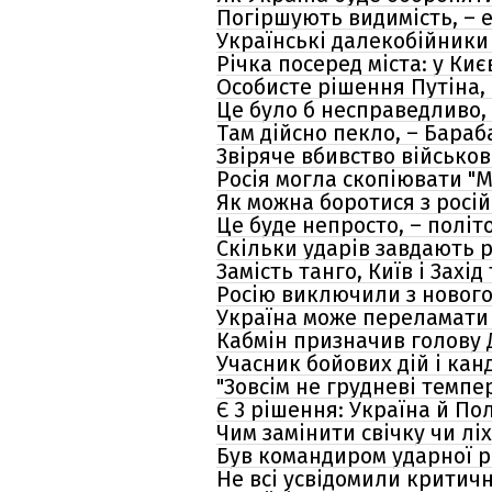
Погіршують видимість, – е
Українські далекобійники
Річка посеред міста: у Ки
Особисте рішення Путіна, 
Це було б несправедливо, 
Там дійсно пекло, – Бараб
Звіряче вбивство військо
Росія могла скопіювати "М
Як можна боротися з росій
Це буде непросто, – політ
Скільки ударів завдають р
Замість танго, Київ і Зах
Росію виключили з нового
Україна може переламати х
Кабмін призначив голову 
Учасник бойових дій і кан
"Зовсім не грудневі темпе
Є 3 рішення: Україна й П
Чим замінити свічку чи лі
Був командиром ударної р
Не всі усвідомили критич