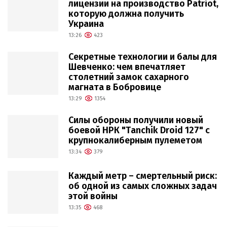
лицензии на производство Patriot,
которую должна получить
Украина
13:26
423
Секретные технологии и балы для
Шевченко: чем впечатляет
столетний замок сахарного
магната в Бобровице
13:29
1354
Силы обороны получили новый
боевой НРК "Tanchik Droid 127" с
крупнокалиберным пулеметом
13:34
379
Каждый метр – смертельный риск:
об одной из самых сложных задач
этой войны
13:35
468