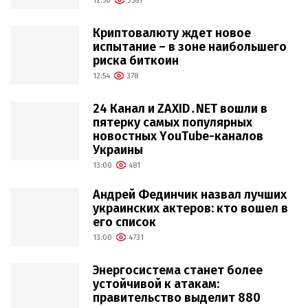
12:50
3581
Криптовалюту ждет новое
испытание – в зоне наибольшего
риска биткоин
12:54
378
24 Канал и ZAXID․NET вошли в
пятерку самых популярных
новостных YouTube-каналов
Украины
13:00
481
Андрей Фединчик назвал лучших
украинских актеров: кто вошел в
его список
13:00
4731
Энергосистема станет более
устойчивой к атакам:
правительство выделит 880