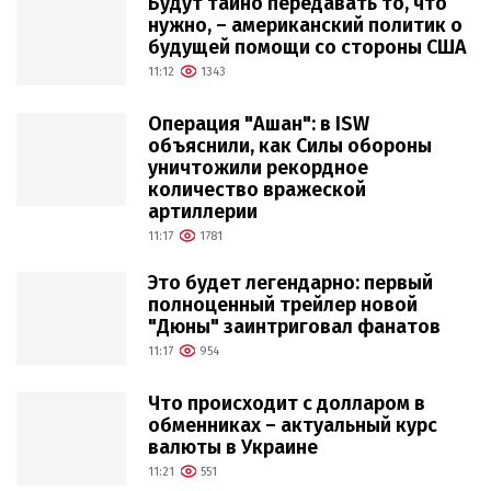
Будут тайно передавать то, что
нужно, – американский политик о
будущей помощи со стороны США
11:12
1343
Операция "Ашан": в ISW
объяснили, как Силы обороны
уничтожили рекордное
количество вражеской
артиллерии
11:17
1781
Это будет легендарно: первый
полноценный трейлер новой
"Дюны" заинтриговал фанатов
11:17
954
Что происходит с долларом в
обменниках – актуальный курс
валюты в Украине
11:21
551