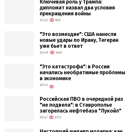
Ключевая роль у Трампа:
дипломат назвал два условия
прекращения войны
04:22
849
"Это возмездие": США нанесли
новые удары по Ирану, Тегеран
уже бьет в ответ
04:49
4545
"Это катастрофа": в России
начались необратимые проблемы
в экономике
05:33
Российская ПВО в очередной раз
"не подвела": в Ставрополье
загорелась нефтебаза "Лукойл"
05:47
3372
Настоящий шедевр модерна: как