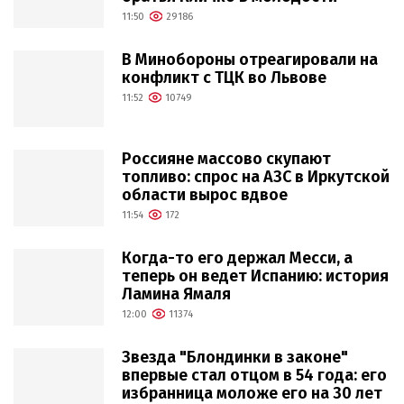
11:50
29186
В Минобороны отреагировали на
конфликт с ТЦК во Львове
11:52
10749
Россияне массово скупают
топливо: спрос на АЗС в Иркутской
области вырос вдвое
11:54
172
Когда-то его держал Месси, а
теперь он ведет Испанию: история
Ламина Ямаля
12:00
11374
Звезда "Блондинки в законе"
впервые стал отцом в 54 года: его
избранница моложе его на 30 лет