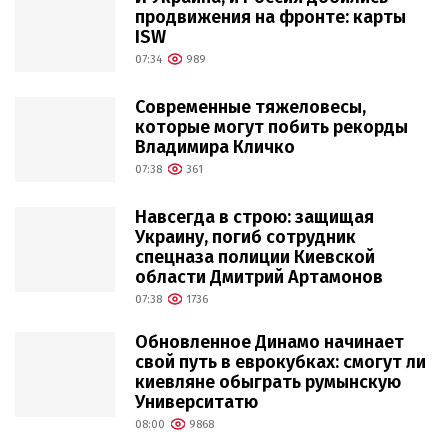
продвижения на фронте: карты
ISW
07:34
989
Современные тяжеловесы,
которые могут побить рекорды
Владимира Кличко
07:38
361
Навсегда в строю: защищая
Украину, погиб сотрудник
спецназа полиции Киевской
области Дмитрий Артамонов
07:38
1736
Обновленное Динамо начинает
свой путь в еврокубках: смогут ли
киевляне обыграть румынскую
Университатю
08:00
9868