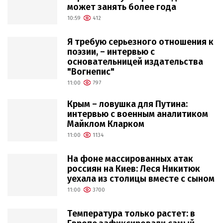
может занять более года
10:59
412
Я требую серьезного отношения к
поэзии, – интервью с
основательницей издательства
"Вогнепис"
11:00
797
Крым – ловушка для Путина:
интервью с военным аналитиком
Майклом Кларком
11:00
1134
На фоне массированных атак
россиян на Киев: Леся Никитюк
уехала из столицы вместе с сыном
11:00
3700
Температура только растет: в