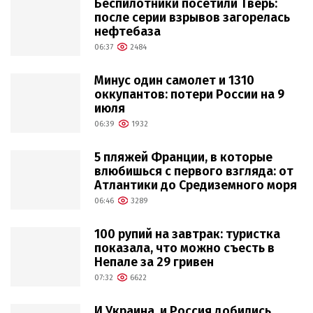
Беспилотники посетили Тверь:
после серии взрывов загорелась
нефтебаза
06:37
2484
Минус один самолет и 1310
оккупантов: потери России на 9
июля
06:39
1932
5 пляжей Франции, в которые
влюбишься с первого взгляда: от
Атлантики до Средиземного моря
06:46
3289
100 рупий на завтрак: туристка
показала, что можно съесть в
Непале за 29 гривен
07:32
6622
И Украина, и Россия добились