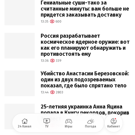
Гениальные суши-тако за
считанные минуты: вам больше не
придется заказывать доставку
13:35
600
Россия разрабатывает
космическое ядерное оружие: вот
как его планируют обнаружить и
противостоять ему
13:36
339
Убийство Анастасии Березовской:
один из двух подозреваемых
показал, где было спрятано тело
13:44
2803
25-летняя украинка Анна Яцина
попала в Книгу рекордов, покорив
Эверест
13:44
1406
24 Канал
TV
Игры
Погода
Кабинет