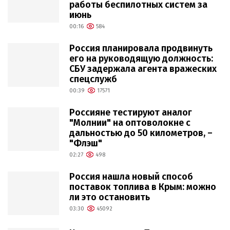
работы беспилотных систем за
июнь
00:16
584
Россия планировала продвинуть
его на руководящую должность:
СБУ задержала агента вражеских
спецслужб
00:39
17571
Россияне тестируют аналог
"Молнии" на оптоволокне с
дальностью до 50 километров, –
"Флэш"
02:27
498
Россия нашла новый способ
поставок топлива в Крым: можно
ли это остановить
03:30
45092