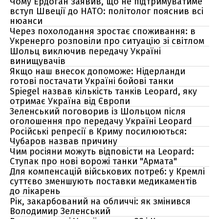
Чому Ердоган заявив, що не підтримуватиме
вступ Швеції до НАТО: політолог пояснив всі
нюанси
Через похолодання зростає споживання: в
Укренерго розповіли про ситуацію зі світлом
Шольц виключив передачу Україні
винищувачів
Якщо наш внесок допоможе: Нідерланди
готові постачати Україні бойові танки
Spiegel назвав кількість танків Leopard, яку
отримає Україна від Європи
Зеленський поговорив із Шольцом після
оголошення про передачу Україні Leopard
Російські репресії в Криму посилюються:
Чубаров назвав причину
Чим росіяни можуть відповісти на Leopard:
Ступак про нові ворожі танки "Армата"
Для компенсацій військових потреб: у Кремлі
суттєво зменшують поставки медикаментів
до лікарень
Рік, закарбований на обличчі: як змінився
Володимир Зеленський