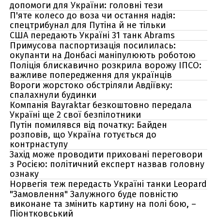
допомоги для України: головні тези
П'яте колесо до воза чи остання надія:
cпецтрибунал для Путіна й не тільки
США передають Україні 31 танк Abrams
Примусова паспортизація посилилась:
окупанти на Донбасі маніпулюють роботою
Поліція блискавично розкрила ворожу ІПСО:
важливе попередження для українців
Вороги жорстоко обстріляли Авдіївку:
спалахнули будинки
Компанія Bayraktar безкоштовно передала
Україні ще 2 свої безпілотники
Путін помилявся від початку: Байден
розповів, що Україна готується до
контрнаступу
Захід може проводити приховані переговори
з Росією: політичний експерт назвав головну
ознаку
Норвегія теж передасть Україні танки Leopard
"Замовлення" Залужного буде повністю
виконане та змінить картину на полі бою, –
Піонтковський