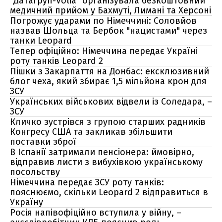
"Датагруп-Volia" організувала безкоштовний
медичний прийом у Бахмуті, Лимані та Херсоні
Погрожує ударами по Німеччині: Соловйов
назвав Шольца та Бербок "нацистами" через
танки Leopard
Тепер офіційно: Німеччина передає Україні
роту танків Leopard 2
Пішки з Закарпаття на Донбас: ексклюзивний
блог чеха, який збирає 1,5 мільйона крон для
ЗСУ
Українських військових відвели із Соледара, –
ЗСУ
Кличко зустрівся з групою старших радників
Конгресу США та закликав збільшити
поставки зброї
В Іспанії затримали пенсіонера: ймовірно,
відправив листи з вибухівкою українському
посольству
Німеччина передає ЗСУ роту танків:
пояснюємо, скільки Leopard 2 відправиться в
Україну
Росія напівофіційно вступила у війну, –