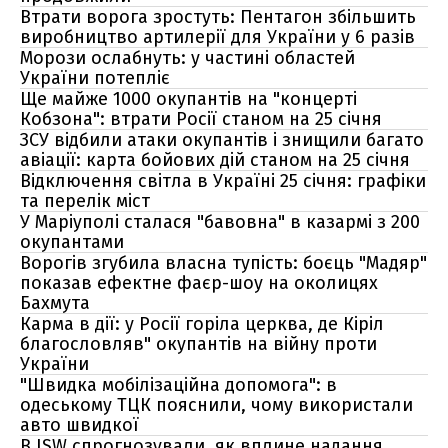
Втрати ворога зростуть: Пентагон збільшить
виробництво артилерії для України у 6 разів
Морози ослабнуть: у частині областей
України потепліє
Ще майже 1000 окупантів на "концерті
Кобзона": втрати Росії станом на 25 січня
ЗСУ відбили атаки окупантів і знищили багато
авіації: карта бойових дій станом на 25 січня
Відключення світла в Україні 25 січня: графіки
та перелік міст
У Маріуполі сталася "бавовна" в казармі з 200
окупантами
Ворогів згубила власна тупість: боєць "Мадяр"
показав ефектне фаєр-шоу на околицях
Бахмута
Карма в дії: у Росії горіла церква, де Кіріл
благословляв" окупантів на війну проти
України
"Швидка мобілізаційна допомога": в
одеському ТЦК пояснили, чому використали
авто швидкої
В ISW спрогнозували, як вплине надання