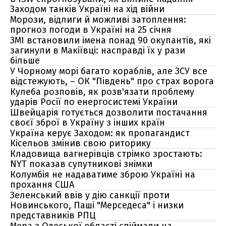
Заходом танків Україні на хід війни
Морози, відлиги й можливі затоплення:
прогноз погоди в Україні на 25 січня
ЗМІ встановили імена понад 90 окупантів, які
загинули в Макіївці: насправді їх у рази
більше
У Чорному морі багато кораблів, але ЗСУ все
відстежують, – ОК "Південь" про страх ворога
Кулеба розповів, як розв'язати проблему
ударів Росії по енергосистемі України
Швейцарія готується дозволити постачання
своєї зброї в Україну з інших країн
Україна керує Заходом: як пропагандист
Кісельов змінив свою риторику
Кладовища вагнерівців стрімко зростають:
NYT показав супутникові знімки
Колумбія не надаватиме зброю Україні на
прохання США
Зеленський ввів у дію санкції проти
Новинського, Паші "Мерседеса" і низки
представників РПЦ