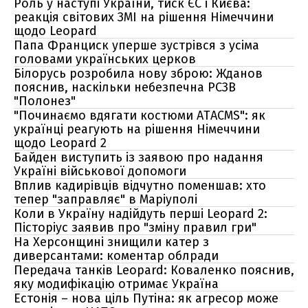
Роль у наступі України, тиск ЄС і Києва:
реакція світових ЗМІ на рішення Німеччини
щодо Leopard
Папа Франциск уперше зустрівся з усіма
головами українських церков
Білорусь розробила нову зброю: Жданов
пояснив, наскільки небезпечна РСЗВ
"Полонез"
"Починаємо вдягати костюми ATACMS": як
українці реагують на рішення Німеччини
щодо Leopard 2
Байден виступить із заявою про надання
Україні військової допомоги
Вплив кадирівців відчутно поменшав: хто
тепер "заправляє" в Маріуполі
Коли в Україну надійдуть перші Leopard 2:
Пісторіус заявив про "зміну правил гри"
На Херсонщині знищили катер з
диверсантами: коментар облради
Передача танків Leopard: Коваленко пояснив,
яку модифікацію отримає Україна
Естонія – нова ціль Путіна: як агресор може