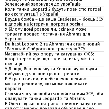
Зеленський звернувся до українців
Коли танки Leopard 2 будуть повністю готові
до експлуатації в Україні
Брудна бомба – це ваша Скабєєва, – боєць ЗСУ
відповів на істеричні погрози росіян
У Білому домі розповіли, скільки може
тривати процес постачання Abrams для
України
Du hast Leopard 2 та Abrams: чи стане новий
"Рамштайн" зброєю контрнаступу ЗСУ
Масштабний рух опору та катування ФСБ:
історії херсонців, що залишались у місті в
окупації
У Дніпрі, Вільнянську та Херсоні чули звуки
вибухів під час повітряної тривоги
В Україні виявили небезпечне печиво:
містить речовину, що може викликати
параліч
Скільки часу знадобиться військовим ЗСУ, аби
опанувати танки Leopard 2 та Abrams
В Одесі під час повітряної тривоги запустили
салют: у мережі показали обурливе відео