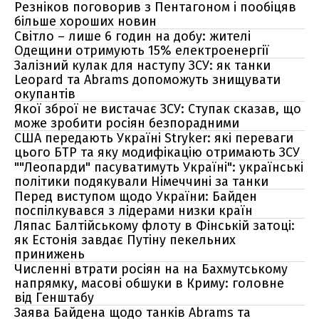
Резніков поговорив з Пентагоном і пообіцяв
більше хороших новин
Світло – лише 6 годин на добу: жителі
Одещини отримують 15% електроенергії
Залізний кулак для наступу ЗСУ: як танки
Leopard та Abrams допоможуть знищувати
окупантів
Якої зброї не вистачає ЗСУ: Ступак сказав, що
може зробити росіян безпорадними
США передають Україні Stryker: які переваги
цього БТР та яку модифікацію отримають ЗСУ
""Леопарди" пасуватимуть Україні": українські
політики подякували Німеччині за танки
Перед виступом щодо України: Байден
поспілкувався з лідерами низки країн
Ляпас Балтійському флоту в Фінській затоці:
як Естонія завдає Путіну пекельних
принижень
Численні втрати росіян на на Бахмутському
напрямку, масові обшуки в Криму: головне
від Генштабу
Заява Байдена щодо танків Abrams та