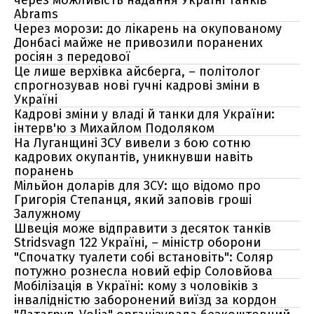
через можливість надання Україні танків
Abrams
Через морози: до лікарень на окупованому
Донбасі майже не привозили поранених
росіян з передової
Це лише верхівка айсберга, – політолог
спрогнозував нові гучні кадрові зміни в
Україні
Кадрові зміни у владі й танки для України:
інтерв'ю з Михайлом Подоляком
На Луганщині ЗСУ вивели з бою сотню
кадрових окупантів, уникнувши навіть
поранень
Мільйон доларів для ЗСУ: що відомо про
Григорія Степанця, який заповів гроші
Залужному
Швеція може відправити з десяток танків
Stridsvagn 122 Україні, – міністр оборони
"Спочатку туалети собі встановіть": Соляр
потужно рознесла новий ефір Соловйова
Мобілізація в Україні: кому з чоловіків з
інвалідністю заборонений виїзд за кордон