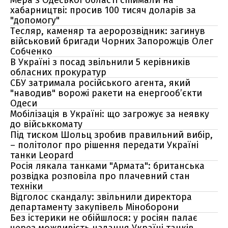
Мера з Одеської області спіймали на
хабарництві: просив 100 тисяч доларів за
"допомогу"
Тесляр, каменяр та аеророзвідник: загинув
військовий бригади Чорних Запорожців Олег
Собченко
В Україні з посад звільнили 5 керівників
обласних прокуратур
СБУ затримала російського агента, який
"наводив" ворожі ракети на енергооб’єкти
Одеси
Мобілізація в Україні: що загрожує за неявку
до військкомату
Під тиском Шольц зробив правильний вибір,
– політолог про рішення передати Україні
танки Leopard
Росія лякала танками "Армата": британська
розвідка розповіла про плачевний стан
техніки
Відголос скандалу: звільнили директора
департаменту закупівель Міноборони
Без істерики не обійшлося: у росіян палає