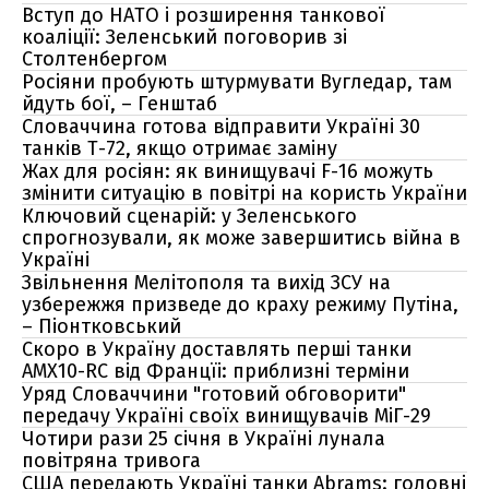
Вступ до НАТО і розширення танкової
коаліції: Зеленський поговорив зі
Столтенбергом
Росіяни пробують штурмувати Вугледар, там
йдуть бої, – Генштаб
Словаччина готова відправити Україні 30
танків Т-72, якщо отримає заміну
Жах для росіян: як винищувачі F-16 можуть
змінити ситуацію в повітрі на користь України
Ключовий сценарій: у Зеленського
спрогнозували, як може завершитись війна в
Україні
Звільнення Мелітополя та вихід ЗСУ на
узбережжя призведе до краху режиму Путіна,
– Піонтковський
Скоро в Україну доставлять перші танки
AMX10-RC від Францїі: приблизні терміни
Уряд Словаччини "готовий обговорити"
передачу Україні своїх винищувачів МіГ-29
Чотири рази 25 січня в Україні лунала
повітряна тривога
США передають Україні танки Abrams: головні