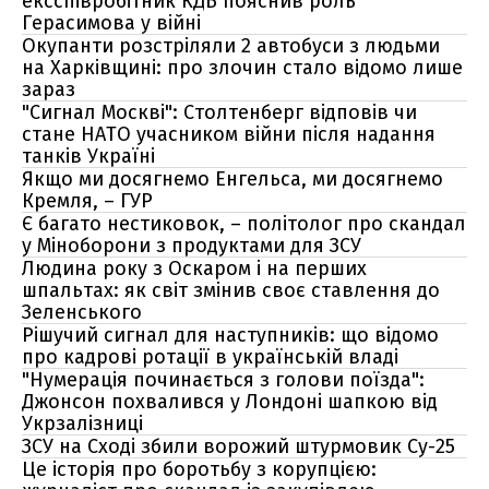
ексспівробітник КДБ пояснив роль
Герасимова у війні
Окупанти розстріляли 2 автобуси з людьми
на Харківщині: про злочин стало відомо лише
зараз
"Сигнал Москві": Столтенберг відповів чи
стане НАТО учасником війни після надання
танків Україні
Якщо ми досягнемо Енгельса, ми досягнемо
Кремля, – ГУР
Є багато нестиковок, – політолог про скандал
у Міноборони з продуктами для ЗСУ
Людина року з Оскаром і на перших
шпальтах: як світ змінив своє ставлення до
Зеленського
Рішучий сигнал для наступників: що відомо
про кадрові ротації в українській владі
"Нумерація починається з голови поїзда":
Джонсон похвалився у Лондоні шапкою від
Укрзалізниці
ЗСУ на Сході збили ворожий штурмовик Су-25
Це історія про боротьбу з корупцією: