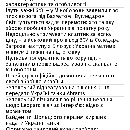
характеристики та особливості
Ідуть важкі бої, – у Міноборони заявили про
тиск ворога під Бахмутом і Вугледаром
Світ гуртується задля перемоги: хто та яку
зброю пообіцяв Україні від початку року
Недоцільно утримувати клаптик за всяку
ціну, – військовий про відхід ЗСУ із Соледара
Загроза наступу з Білорусі: Україна матиме
мінімум 2 тижні на підготовку
Нульова толерантність до корупції, –
Залужний вперше відреагував на скандал в
Міноборони
Швейцарія офіційно дозволила реекспорт
своєї зброї до України
Зеленський відреагував на рішення США
передати Україні танки Abrams
Зеленський дізнався про рішення Берліна
щодо Leopard під час інтерв'ю: відео з
моментом
Байден чи Шольц: хто першим вирішив
надати Україні танки
Формуємо танковий кулак свободи: