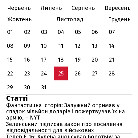
Червень
Липень
Серпень
Вересень
Жовтень
Листопад
Грудень
01
02
03
04
05
06
07
08
09
10
11
12
13
14
15
16
17
18
19
20
21
22
23
24
25
26
27
28
29
30
31
Статті
Фантастична історія: Залужний отримав у
спадок мільйон доларів і пожертвував їх на
армію, – NYT
Зеленський підписав закон про посилення
відповідальності для військових
Тепер F-16: Кулеба анонсував боротьбу за