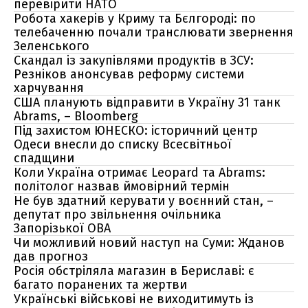
перевірити НАТО
Робота хакерів у Криму та Бєлгороді: по
телебаченню почали транслювати звернення
Зеленського
Скандал із закупівлями продуктів в ЗСУ:
Резніков анонсував реформу системи
харчування
США планують відправити в Україну 31 танк
Abrams, – Bloomberg
Під захистом ЮНЕСКО: історичний центр
Одеси внесли до списку Всесвітньої
спадщини
Коли Україна отримає Leopard та Abrams:
політолог назвав ймовірний термін
Не був здатний керувати у воєнний стан, –
депутат про звільнення очільника
Запорізької ОВА
Чи можливий новий наступ на Суми: Жданов
дав прогноз
Росія обстріляла магазин в Бериславі: є
багато поранених та жертви
Українські військові не виходитимуть із