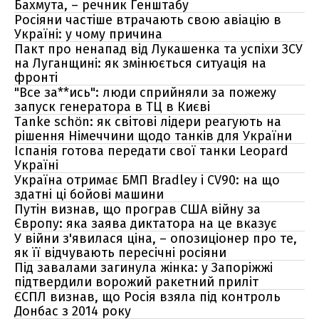
Бахмута, – речник Генштабу
Росіяни частіше втрачають свою авіацію в
Україні: у чому причина
Пакт про ненапад від Лукашенка та успіхи ЗСУ
на Луганщині: як змінюється ситуація на
фронті
"Все за**ись": люди сприйняли за пожежу
запуск генератора в ТЦ в Києві
Tanke schön: як світові лідери реагують на
рішення Німеччини щодо танків для України
Іспанія готова передати свої танки Leopard
Україні
Україна отримає БМП Bradley і CV90: на що
здатні ці бойові машини
Путін визнав, що програв США війну за
Європу: яка заява диктатора на це вказує
У війни з'явилася ціна, – опозиціонер про те,
як її відчувають пересічні росіяни
Під завалами загинула жінка: у Запоріжжі
підтвердили ворожий ракетний приліт
ЄСПЛ визнав, що Росія взяла під контроль
Донбас з 2014 року