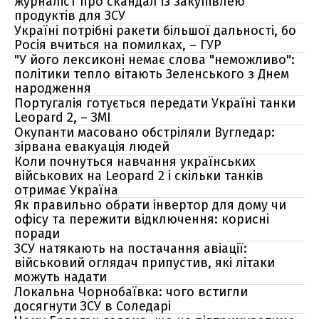
журналіст про скандал із закупівлею
продуктів для ЗСУ
Україні потрібні ракети більшої дальності, бо
Росія вчиться на помилках, – ГУР
"У його лексиконі немає слова "неможливо":
політики тепло вітають Зеленського з Днем
народження
Португалія готується передати Україні танки
Leopard 2, – ЗМІ
Окупанти масовано обстріляли Вугледар:
зірвана евакуація людей
Коли почнуться навчання українських
військових на Leopard 2 і скільки танків
отримає Україна
Як правильно обрати інвертор для дому чи
офісу та пережити відключення: корисні
поради
ЗСУ натякають на постачання авіації:
військовий оглядач припустив, які літаки
можуть надати
Локальна Чорнобаївка: чого встигли
досягнути ЗСУ в Соледарі