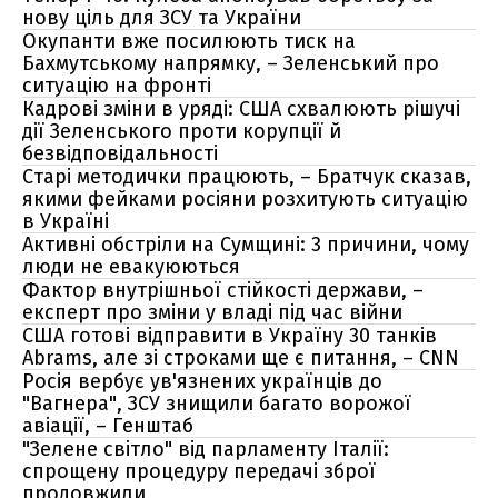
нову ціль для ЗСУ та України
Окупанти вже посилюють тиск на
Бахмутському напрямку, – Зеленський про
ситуацію на фронті
Кадрові зміни в уряді: США схвалюють рішучі
дії Зеленського проти корупції й
безвідповідальності
Старі методички працюють, – Братчук сказав,
якими фейками росіяни розхитують ситуацію
в Україні
Активні обстріли на Сумщині: 3 причини, чому
люди не евакуюються
Фактор внутрішньої стійкості держави, –
експерт про зміни у владі під час війни
США готові відправити в Україну 30 танків
Abrams, але зі строками ще є питання, – CNN
Росія вербує ув'язнених українців до
"Вагнера", ЗСУ знищили багато ворожої
авіації, – Генштаб
"Зелене світло" від парламенту Італії:
спрощену процедуру передачі зброї
продовжили