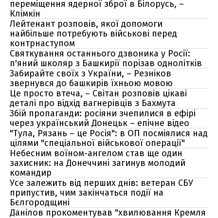
переміщення ядерної зброї в Білорусь, –
Клімкін
Лейтенант розповів, якої допомоги
найбільше потребують військові перед
контрнаступом
Святкування останнього дзвоника у Росії:
п'яний школяр з Башкирії порізав однолітків
Забирайте своїх з України, – Резніков
звернувся до башкирів їхньою мовою
Це просто втеча, – Світан розповів цікаві
деталі про відхід вагнерівців з Бахмута
Збій пропаганди: росіяни зчепилися в ефірі
через український Донецьк – епічне відео
"Тула, Рязань – це Росія": в ОП посміялися над
цілями "спеціальної військової операції"
Небесним воїном-ангелом став ще один
захисник: на Донеччині загинув молодий
командир
Усе залежить від перших днів: ветеран СБУ
припустив, чим закінчаться події на
Бєлгородщині
Данілов прокоментував "хвилювання Кремля