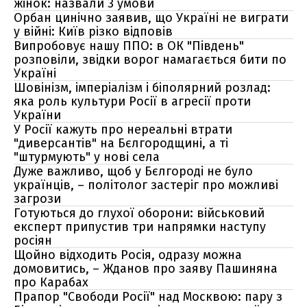
жінок: назвали 3 умови
Орбан цинічно заявив, що Україні не виграти
у війні: Київ різко відповів
Випробовує нашу ППО: в ОК "Південь"
розповіли, звідки ворог намагається бити по
Україні
Шовінізм, імперіалізм і біполярний розлад:
яка роль культури Росії в агресії проти
України
У Росії кажуть про нереальні втрати
"диверсантів" на Бєлгородщині, а ті
"штурмують" у нові села
Дуже важливо, щоб у Бєлгороді не було
українців, – політолог застеріг про можливі
загрози
Готуються до глухої оборони: військовий
експерт припустив три напрямки наступу
росіян
Щойно відходить Росія, одразу можна
домовитись, – Жданов про заяву Пашиняна
про Карабах
Прапор "Свободи Росії" над Москвою: пару з