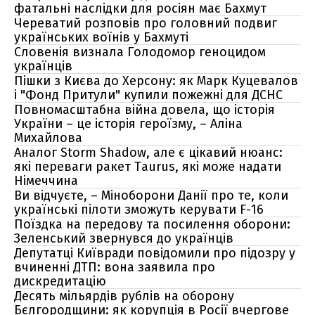
фатальні наслідки для росіян має Бахмут
Череватий розповів про головний подвиг
українських воїнів у Бахмуті
Словенія визнала Голодомор геноцидом
українців
Пішки з Києва до Херсону: як Марк Куцевалов
і "Фонд Притули" купили пожежні для ДСНС
Повномасштабна війна довела, що історія
України – це історія героїзму, – Аліна
Михайлова
Аналог Storm Shadow, але є цікавий нюанс:
які переваги ракет Taurus, які може надати
Німеччина
Ви відчуєте, – Міноборони Данії про те, коли
українські пілоти зможуть керувати F-16
Поїздка на передову та посилення оборони:
Зеленський звернувся до українців
Депутатці Київради повідомили про підозру у
вчиненні ДТП: вона заявила про
дискредитацію
Десять мільярдів рублів на оборону
Бєлгородщини: як корупція в Росії вчергове