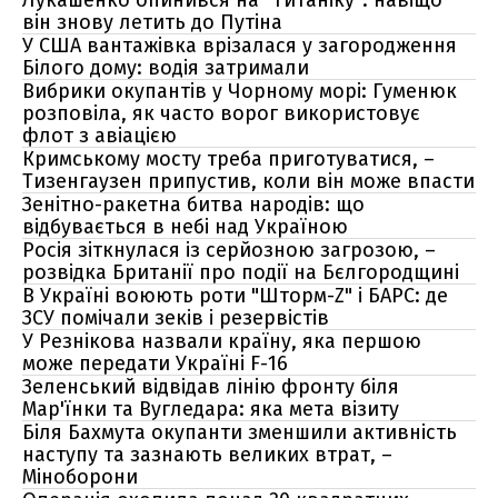
Лукашенко опинився на "Титаніку": навіщо
він знову летить до Путіна
У США вантажівка врізалася у загородження
Білого дому: водія затримали
Вибрики окупантів у Чорному морі: Гуменюк
розповіла, як часто ворог використовує
флот з авіацією
Кримському мосту треба приготуватися, –
Тизенгаузен припустив, коли він може впасти
Зенітно-ракетна битва народів: що
відбувається в небі над Україною
Росія зіткнулася із серйозною загрозою, –
розвідка Британії про події на Бєлгородщині
В Україні воюють роти "Шторм-Z" і БАРС: де
ЗСУ помічали зеків і резервістів
У Резнікова назвали країну, яка першою
може передати Україні F-16
Зеленський відвідав лінію фронту біля
Мар'їнки та Вугледара: яка мета візиту
Біля Бахмута окупанти зменшили активність
наступу та зазнають великих втрат, –
Міноборони