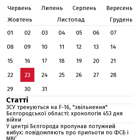
Червень
Липень
Серпень
Вересень
Жовтень
Листопад
Грудень
01
02
03
04
05
06
07
08
09
10
11
12
13
14
15
16
17
18
19
20
21
22
23
24
25
26
27
28
29
30
31
Статті
ЗСУ тренуються на F-16, "звільнення"
Бєлгородської області: хронологія 453 дня
війни
У центрі Бєлгорода пролунав потужний
вибух: повідомляють про прильоти по ФСБ і
МВС