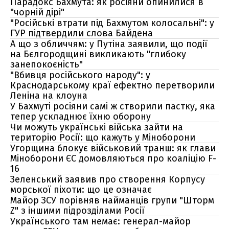
Парадокс Бахмута: як росіяни опинилися в
"чорній дірі"
"Російські втрати під Бахмутом колосальні": у
ГУР підтвердили слова Байдена
А що з обличчям: у Путіна заявили, що події
на Бєлгородщині викликають "глибоку
занепокоєність"
"Вбивця російського народу": у
Краснодарському краї ефектно перетворили
Леніна на клоуна
У Бахмуті росіяни самі ж створили пастку, яка
тепер ускладнює їхню оборону
Чи можуть українські війська зайти на
територію Росії: що кажуть у Міноборони
Угорщина блокує військовий транш: як глави
Міноборони ЄС домовляються про коаліцію F-
16
Зеленський заявив про створення Корпусу
морської піхоти: що це означає
Майор ЗСУ порівняв найманців групи "Шторм
Z" з іншими підрозділами Росії
Українського там немає: генерал-майор