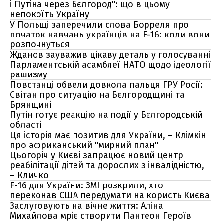
і Путіна через Бєлгород": що в цьому
непокоїть Україну
У Польщі заперечили слова Борреля про
початок навчань українців на F-16: коли вони
розпочнуться
Жданов зауважив цікаву деталь у голосуванні
Парламентській асамблеї НАТО щодо ідеології
рашизму
Повстанці обвели довкола пальця ГРУ Росії:
Світан про ситуацію на Бєлгородщині та
Брянщині
Путін готує реакцію на події у Бєлгородській
області
Ця історія має позитив для України, – Клімкін
про африканський "мирний план"
Цьогоріч у Києві запрацює новий центр
реабілітації дітей та дорослих з інвалідністю,
– Кличко
F-16 для України: ЗМІ розкрили, хто
переконав США передумати на користь Києва
Заслуговують на вічне життя: Аліна
Михайлова мріє створити Пантеон Героїв