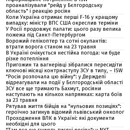
проаналізували "рейд у Бєлгородську
область" і реакцію росіян
Коли Україна отримає перші F-16 у кращому
випадку: міністр ВПС США окреслив терміни
У Росії продовжує палати: цього разу велика
пожежа під Санкт-Петербургом
Ворожий гелікоптер та сотні окупантів:
втрати ворога станом на 23 травня
В Україні очікується нестійка погода: чи буде
різке потепління
Пригожин та вагнерівці зібралися пересидіти
ключові місяці контрнаступу ЗСУ в тилу, – ISW
"Росія розпочала цю війну": у Держдепі
відреагували на події у Бєлгородській області
ЗСУ все ще тримають Бахмут, росіяни
наступають на кількох напрямках: карта боїв
за 23 травня
Рятував життя бійців на "нульових позиціях":
героїчно загинув відомий львівський онколог
Проходження ВЛК в Україні: які документи
необхідні для цього