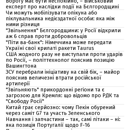
Ворогу має бути неспокійно, – військовий
експерт про наслідки події на Бєлгородщині
Чи можуть мобілізувати опікуна або
піклувальника недієздатної особи: яка між
ними різниця
"Звільнення" Бєлгородщини: у Росії відкрили
аж 6 справ проти добровольців
"Піти ва-банк": Німеччина може передати
Україні свої крилаті ракети Taurus
США жодного разу не виступали проти ударів
по Росії, – політтехнолог пояснив позицію
Вашингтона
ЗСУ перебрали ініціативу на свій бік, – майор
пояснив величезні втрати російської
артилерії
"Звільняють" прикордонні регіони та є
загрозою для Кремля: що відомо про РДК та
"Свободу Росії"
Китай грає серйозно: чому Пекін обурений
через саміт G7 та участь Зеленського
Навчання і запчастини – так, самі літаки – ні:
яка позиція Португалії щодо F-16