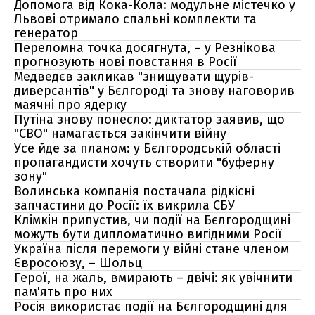
Допомога від Кока-Кола: модульне містечко у
Львові отримало спальні комплекти та
генератор
Переломна точка досягнута, – у Резнікова
прогнозують нові повстання в Росії
Медведєв закликав "знищувати щурів-
диверсантів" у Бєлгороді та знову наговорив
маячні про ядерку
Путіна знову понесло: диктатор заявив, що
"СВО" намагається закінчити війну
Усе йде за планом: у Бєлгородській області
пропагандисти хочуть створити "буферну
зону"
Волинська компанія постачала рідкісні
запчастини до Росії: їх викрила СБУ
Клімкін припустив, чи події на Бєлгородщині
можуть бути дипломатично вигідними Росії
Україна після перемоги у війні стане членом
Євросоюзу, – Шольц
Герої, на жаль, вмирають – двічі: як увічнити
пам'ять про них
Росія використає події на Бєлгородщині для