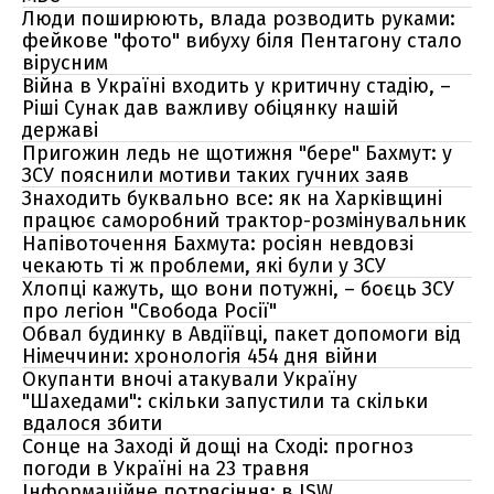
Люди поширюють, влада розводить руками:
фейкове "фото" вибуху біля Пентагону стало
вірусним
Війна в Україні входить у критичну стадію, –
Ріші Сунак дав важливу обіцянку нашій
державі
Пригожин ледь не щотижня "бере" Бахмут: у
ЗСУ пояснили мотиви таких гучних заяв
Знаходить буквально все: як на Харківщині
працює саморобний трактор-розмінувальник
Напівоточення Бахмута: росіян невдовзі
чекають ті ж проблеми, які були у ЗСУ
Хлопці кажуть, що вони потужні, – боєць ЗСУ
про легіон "Свобода Росії"
Обвал будинку в Авдіївці, пакет допомоги від
Німеччини: хронологія 454 дня війни
Окупанти вночі атакували Україну
"Шахедами": скільки запустили та скільки
вдалося збити
Сонце на Заході й дощі на Сході: прогноз
погоди в Україні на 23 травня
Інформаційне потрясіння: в ISW