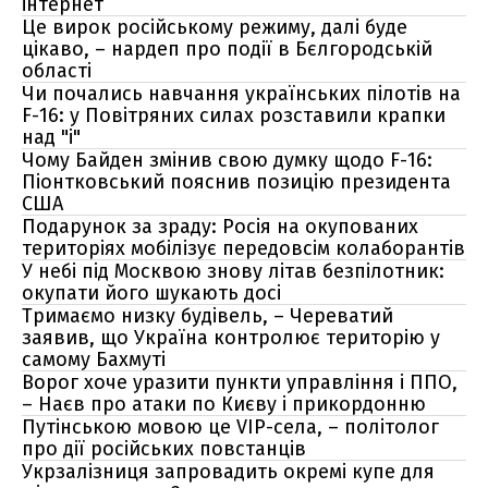
інтернет
Це вирок російському режиму, далі буде
цікаво, – нардеп про події в Бєлгородській
області
Чи почались навчання українських пілотів на
F-16: у Повітряних силах розставили крапки
над "і"
Чому Байден змінив свою думку щодо F-16:
Піонтковський пояснив позицію президента
США
Подарунок за зраду: Росія на окупованих
територіях мобілізує передовсім колаборантів
У небі під Москвою знову літав безпілотник:
окупати його шукають досі
Тримаємо низку будівель, – Череватий
заявив, що Україна контролює територію у
самому Бахмуті
Ворог хоче уразити пункти управління і ППО,
– Наєв про атаки по Києву і прикордонню
Путінською мовою це VIP-села, – політолог
про дії російських повстанців
Укрзалізниця запровадить окремі купе для