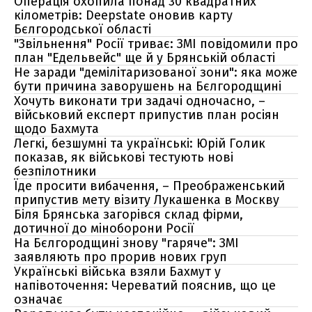
Операція охопила понад 30 квадратних
кілометрів: Deepstate оновив карту
Бєлгородської області
"Звільнення" Росії триває: ЗМІ повідомили про
план "Едельвейс" ще й у Брянській області
Не заради "демілітаризованої зони": яка може
бути причина заворушень на Бєлгородщині
Хочуть виконати три задачі одночасно, –
військовий експерт припустив план росіян
щодо Бахмута
Легкі, безшумні та українські: Юрій Голик
показав, як військові тестують нові
безпілотники
Їде просити вибачення, – Преображенський
припустив мету візиту Лукашенка в Москву
Біля Брянська загорівся склад фірми,
дотичної до міноборони Росії
На Бєлгородщині знову "гаряче": ЗМІ
заявляють про прорив нових груп
Українські війська взяли Бахмут у
напівоточення: Череватий пояснив, що це
означає