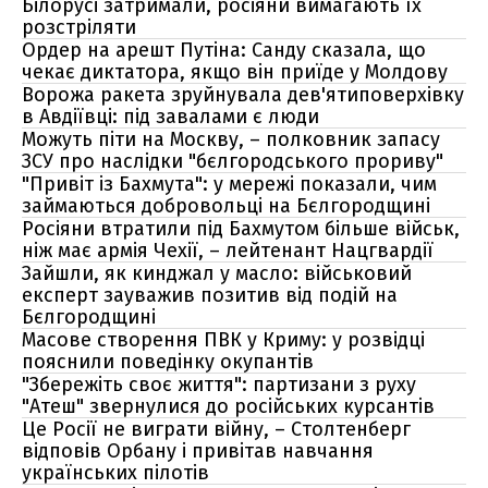
Білорусі затримали, росіяни вимагають їх
розстріляти
Ордер на арешт Путіна: Санду сказала, що
чекає диктатора, якщо він приїде у Молдову
Ворожа ракета зруйнувала дев'ятиповерхівку
в Авдіївці: під завалами є люди
Можуть піти на Москву, – полковник запасу
ЗСУ про наслідки "бєлгородського прориву"
"Привіт із Бахмута": у мережі показали, чим
займаються добровольці на Бєлгородщині
Росіяни втратили під Бахмутом більше військ,
ніж має армія Чехії, – лейтенант Нацгвардії
Зайшли, як кинджал у масло: військовий
експерт зауважив позитив від подій на
Бєлгородщині
Масове створення ПВК у Криму: у розвідці
пояснили поведінку окупантів
"Збережіть своє життя": партизани з руху
"Атеш" звернулися до російських курсантів
Це Росії не виграти війну, – Столтенберг
відповів Орбану і привітав навчання
українських пілотів