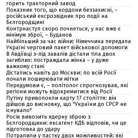
горить тракторний завод
Показник того, що кордони беззахисні, –
російський ексрозвідник про події на
Бєлгородщині
Контрнаступ скоро почнеться, у нас вже є
мінімум зброї, – Буданов
Найбільший за час війни: Німеччина передала
Україні черговий пакет військової допомоги
В Авдіївці з-під завалів дістали тіла двох
загиблих: постраждала жінка – у дуже
важкому стані
Дістались навіть до Москви: по всій Росії
почали поширювати мітки
Передумови є, – політолог спрогнозував, які
регіони можуть відокремитися від Росії
Путіну приволокли карту 17 століття: він
дійшов до висновку, що "України до СРСР не
існувало"
Росія вивозить ядерну зброю з
Бєлгородщини: ексагент КДБ відповів, чи це
підготовка до удару
Потрапили у пастку двох можливостей: які