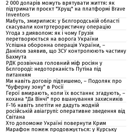
2 000 доларів можуть врятувати життя: як
підтримати проєкт "Хрущ" на платформі Brave
Inventors
Мабуть, змирилися: у Бєлгородській області
скасували контртерористичну операцію
Угода з дияволом: як і чому Грузія
перетворюється на ворога України
Успішна оборонна операція України, –
Данілов заявив, що ЗСУ контролюють частину
Бахмута
РДК розвінчав головний міф росіян у
Бєлгороді: недоторканість Путіна під
питанням
Ми навіть договір підпишемо, – Подоляк про
"буферну зону" в Росії
Герої вмирають, коли їх востаннє згадують, –
кохана "Да Вінчі" про вшанування захисників
F-16 навіть злетіти не дадуть жодній
російській авіагрупі: оперативне зведення від
Світана
Хто допоможе Україні повернути Крим
Марафон пожеж продовжується: у Курську