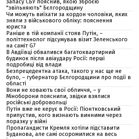
запасу СБУ пояснив, якою зброєю
"звільняють" Бєлгородщину
Чи можуть виїхати за кордон чоловіки, яких
зняли з військового обліку: пояснення
юриста
Раніше в тій компанії стояв Путін, –
політтехнолог підсумував візит Зеленського
на саміт G7
В Авдіївці обвалився багатоквартирний
будинок після авіаудару Росії: перші
подробиці від влади
Безпрецедентна атака, такого у нас ще не
було, – губернатор Бєлгородщини про події в
області
Вони не ховають свої обличчя, – у
Міноборони пояснили, звідки взялися
російські добровольці
Путін вже не керує в Росії: Піонтковський
припустив, кого визнають винними через
поразку у війні
Пропагандисти Кремля хотіли підставити
Буданова, але самі осоромилися на весь