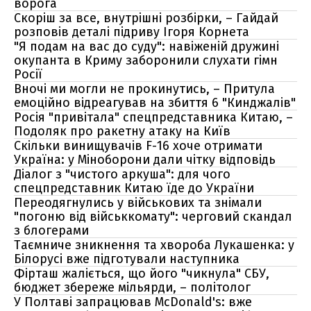
ворога
Скоріш за все, внутрішні розбірки, – Гайдай
розповів деталі підриву Ігоря Корнета
"Я подам на вас до суду": навіженій дружині
окупанта в Криму заборонили слухати гімн
Росії
Вночі ми могли не прокинутись, – Притула
емоційно відреагував на збиття 6 "Кинджалів"
Росія "привітала" спецпредставника Китаю, –
Подоляк про ракетну атаку на Київ
Скільки винищувачів F-16 хоче отримати
Україна: у Міноборони дали чітку відповідь
Діалог з "чистого аркуша": для чого
спецпредставник Китаю їде до України
Переодягнулись у військових та знімали
"погоню від військкомату": черговий скандал
з блогерами
Таємниче зникнення та хвороба Лукашенка: у
Білорусі вже підготували наступника
Фірташ жаліється, що його "чикнула" СБУ,
бюджет збереже мільярди, – політолог
У Полтаві запрацював McDonald's: вже