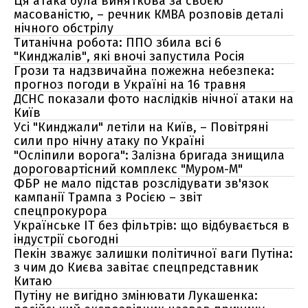
Ця атака була виняткова за своєю
масованістю, – речник КМВА розповів деталі
нічного обстрілу
Титанічна робота: ППО збила всі 6
"Кинджалів", які вночі запустила Росія
Грози та надзвичайна пожежна небезпека:
прогноз погоди в Україні на 16 травня
ДСНС показали фото наслідків нічної атаки на
Київ
Усі "Кинджали" летіли на Київ, – Повітряні
сили про нічну атаку по Україні
"Осліпили ворога": Залізна бригада знищила
дороговартісний комплекс "Муром-М"
ФБР не мало підстав розслідувати зв'язок
кампанії Трампа з Росією – звіт
спецпрокурора
Українське IT без фільтрів: що відбувається в
індустрії сьогодні
Пекін зважує залишки політичної ваги Путіна:
з чим до Києва завітає спецпредставник
Китаю
Путіну не вигідно змінювати Лукашенка: