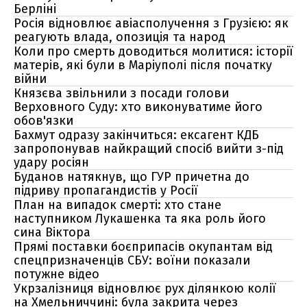
Берліні
Росія відновлює авіасполучення з Грузією: як
реагують влада, опозиція та народ
Коли про смерть доводиться молитися: історії
матерів, які були в Маріуполі після початку
війни
Князєва звільнили з посади голови
Верховного Суду: хто виконуватиме його
обов'язки
Бахмут одразу закінчиться: ексагент КДБ
запропонував найкращий спосіб вийти з-під
удару росіян
Буданов натякнув, що ГУР причетна до
підриву пропагандистів у Росії
План на випадок смерті: хто стане
наступником Лукашенка та яка роль його
сина Віктора
Прямі поставки боєприпасів окупантам від
спецпризначенців СБУ: воїни показали
потужне відео
Укрзалізниця відновлює рух ділянкою колії
на Хмельниччині: була закрита через