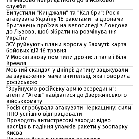
тимчасово непридатного до військової
служби
Випустили "Кинджали" та "Калібри": Росія
атакувала Україну 18 ракетами та дронами
Британець проїхав на велосипеді з Лондона
до Львова, щоб зібрати на розмінування
України
ЗСУ руйнують плани ворога у Бахмуті: карта
бойових дій 16 травня
У Москві знову помітили дрони: літали і біля
Кремля
Мовний скандал у Дніпрі: дитину зацькували
за зауваження мами вчительці, яка говорила
російською
"Зруйнуємо російську армію зсередини":
агенти "Атеш" навідалися до Дзержинського
військкомату
Росія спробувала атакувати Черкащину: сили
ППО успішно відпрацювали
Проводять антистресові заходи: відео
наслідків падіння уламків ракети у зоопарку
Києва