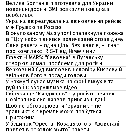
Велика Британія підготувала для України
новенькі дрони: ЗМІ розкрили їхні цікаві
особливості
Україна відреагувала на відновлення рейсів
між Грузією та Росією
В окупованому Маріуполі спалахнула пожежа
в ТЦ: у небо піднявся величезний стовп диму
Одна ракета – одна ціль, без шансів, – Ігнат
про комплекс IRIS-T від Німеччини
Ефект HIMARS: "бавовна" в Луганську
створює чималі проблеми для росіян
Верховний Суд висловив недовіру Князєву й
звільнив його з посади голови
У Бахмуті лунає музика на фоні вибухів та
руйнації: зворушливе відео
Скільки ще "Кинджалів" є у росіян: речник
Повітряних сил назвав приблизні дані
Щоб не обговорювати "зрадник – не
зрадник": як Кремль може позбутися
Пригожина
У будинок "Ореста" Козацького з "Азовсталі"
прилетів осколок збитої ракети