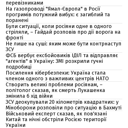
перевізниками
На газопроводі "Ямал-Європа" в Росії
прогримів потужний вибух: є загиблий та
поранені
Були ситуації, коли росіяни одне в одного
стріляли, – Гайдай розповів про дії ворога на
фронті
Не лише на суші: яким може бути контрнаступ
ЗСУ
ФСБ вербує ексбойовиків ІДІЛ та відправляє
"агентів" в Україну: ЗМІ розкрили гучні
подробиці
Посилення кібербезпеки: Україна стала
членом одного з важливих центрів НАТО
Створить великі проблеми росіянам, –
політолог сказав, як смерть Лукашенка
змінила б хід війни
ЗСУ деокупували 20 кілометрів квадратних: у
Міноборони розповіли про ситуацію в Бахмуті
Військовий експерт сказав, як пов'язані
Китай та нічні обстріли Росією території
України