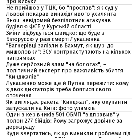
про вибухи
Не прийшов у ТЦК, бо "проспав": як суд у
Львові покарав винахідливого ухилянта
Вночі невідомий безпілотник атакував
будівлю ФСБ у Курській області
Зміни відбудуться швидко: що буде з
Білоруссю у разі смерті Лукашенка
"Вагнерівці залізли в Бахмут, як щурі до
мишоловки": ЗСУ контрнаступають на кількох
напрямках
Дуже серйозний злам "на болотах", –
політичний експерт про важливість збиття
"Кинджалів"
Лукашенко може ще й Путіна пережити: кому
з двох диктаторів треба боятися свого
оточення
Як виглядає ракета "Кинджал", яку окупанти
запускали на Київ: фото уламків
Один з керівників 501 ОБМП "відправив" у
полон 277 бійців: йому загрожує довічне за
держзраду
Куди звертатись, якщо виникли проблеми під