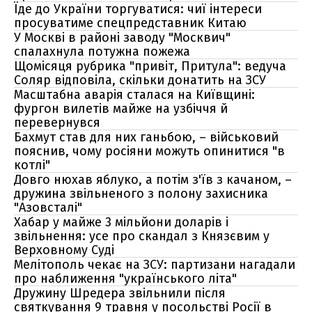
Їде до України торгуватися: чиї інтереси
просуватиме спецпредставник Китаю
У Москві в районі заводу "Москвич"
спалахнула потужна пожежа
Щомісяця рубрика "привіт, Притула": ведуча
Соляр відповіла, скільки донатить на ЗСУ
Масштабна аварія сталася на Київщині:
фургон вилетів майже на узбіччя й
перевернувся
Бахмут став для них ганьбою, – військовий
пояснив, чому росіяни можуть опинитися "в
котлі"
Довго нюхав яблуко, а потім з'їв з качаном, –
дружина звільненого з полону захисника
"Азовсталі"
Хабар у майже 3 мільйони доларів і
звільнення: усе про скандал з Князєвим у
Верховному Суді
Мелітополь чекає на ЗСУ: партизани нагадали
про наближення "українського літа"
Дружину Шредера звільнили після
святкування 9 травня у посольстві Росії в