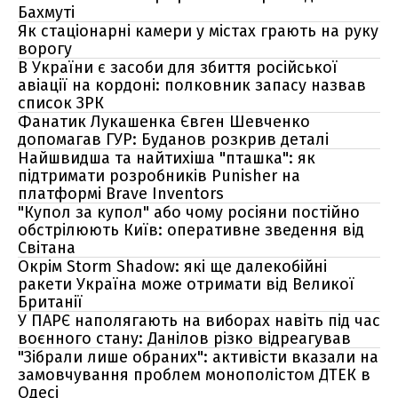
Бахмуті
Як стаціонарні камери у містах грають на руку
ворогу
В України є засоби для збиття російської
авіації на кордоні: полковник запасу назвав
список ЗРК
Фанатик Лукашенка Євген Шевченко
допомагав ГУР: Буданов розкрив деталі
Найшвидша та найтихіша "пташка": як
підтримати розробників Punisher на
платформі Brave Inventors
"Купол за купол" або чому росіяни постійно
обстрілюють Київ: оперативне зведення від
Світана
Окрім Storm Shadow: які ще далекобійні
ракети Україна може отримати від Великої
Британії
У ПАРЄ наполягають на виборах навіть під час
воєнного стану: Данілов різко відреагував
"Зібрали лише обраних": активісти вказали на
замовчування проблем монополістом ДТЕК в
Одесі