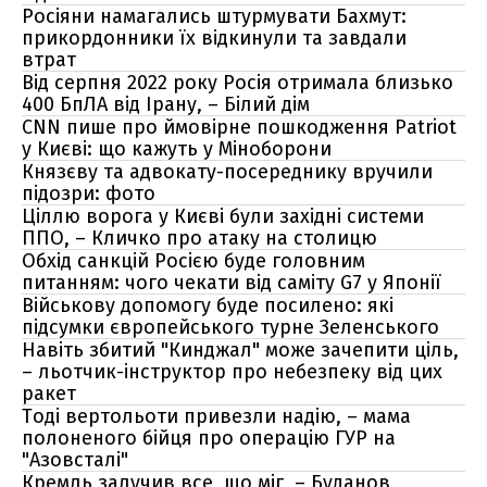
Росіяни намагались штурмувати Бахмут:
прикордонники їх відкинули та завдали
втрат
Від серпня 2022 року Росія отримала близько
400 БпЛА від Ірану, – Білий дім
CNN пише про ймовірне пошкодження Patriot
у Києві: що кажуть у Міноборони
Князєву та адвокату-посереднику вручили
підозри: фото
Ціллю ворога у Києві були західні системи
ППО, – Кличко про атаку на столицю
Обхід санкцій Росією буде головним
питанням: чого чекати від саміту G7 у Японії
Військову допомогу буде посилено: які
підсумки європейського турне Зеленського
Навіть збитий "Кинджал" може зачепити ціль,
– льотчик-інструктор про небезпеку від цих
ракет
Тоді вертольоти привезли надію, – мама
полоненого бійця про операцію ГУР на
"Азовсталі"
Кремль залучив все, що міг, – Буданов