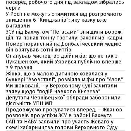
посеред робочого дня під закладом зібрались
черги
У Росії не можуть отямитися від розгромного
знищення 6 "Кинджалів": яку казку вже
вигадали
ЗСУ під Бахмутом "Пегасами" знищили ворожі
цілі та понад тонну тротилу: захопливі кадри
Помер поранений на Донбасі чеський медик:
він врятував сотні життів
Опанував мистецтво двійників: що не так з
Лукашенком, який з'явився публічно вперше
з 9 травня
Жінка, що з малою дитиною ховалася у
бункері "Азовсталі", розвіяла міфи про "Азов"
Ми шоковані, – у Верховному Суді зачитали
заяву щодо "подій навколо Князєва"
Депутати Чернівецької облради заборонили
діяльність УПЦ МП
Продовжуємо просуватися вперед, – Жданов
розповів про успіхи ЗСУ в районі Бахмута
САП та НАБУ заявили про участь Жеваго у
схемі хабарництва голови Верховного Суду