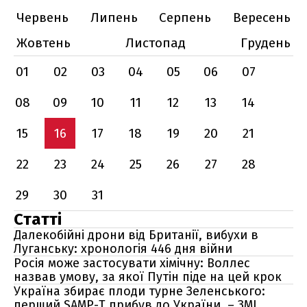
Червень
Липень
Серпень
Вересень
Жовтень
Листопад
Грудень
01
02
03
04
05
06
07
08
09
10
11
12
13
14
15
16
17
18
19
20
21
22
23
24
25
26
27
28
29
30
31
Статті
Далекобійні дрони від Британії, вибухи в
Луганську: хронологія 446 дня війни
Росія може застосувати хімічну: Воллес
назвав умову, за якої Путін піде на цей крок
Україна збирає плоди турне Зеленського:
перший SAMP-T прибув до України, – ЗМІ