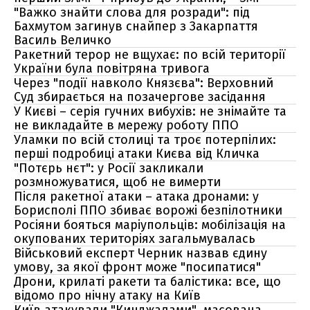
"Важко знайти слова для розради": під
Бахмутом загинув снайпер з Закарпаття
Василь Величко
Ракетний терор не вщухає: по всій території
України була повітряна тривога
Через "події навколо Князєва": Верховний
Суд збирається на позачергове засідання
У Києві – серія гучних вибухів: не знімайте та
не викладайте в мережу роботу ППО
Уламки по всій столиці та троє потерпілих:
перші подробиці атаки Києва від Кличка
"Потєрь нєт": у Росії закликали
розмножуватися, щоб не вимерти
Після ракетної атаки – атака дронами: у
Борисполі ППО збиває ворожі безпілотники
Росіяни бояться маріупольців: мобілізація на
окупованих територіях загальмувалась
Військовий експерт Черник назвав єдину
умову, за якої фронт може "посипатися"
Дрони, крилаті ракети та балістика: все, що
відомо про нічну атаку на Київ