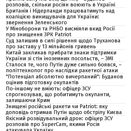
розповів, скільки росіян воюють в Україні
Британія і Нідерланди працюватимуть над
коаліцією винищувачів для України:
звернення Зеленського
У Міноборони та РНБО висміяли вкид Росії
про знищення ЗРК Patriot
Суд залишив в силі рішення щодо Труханова
про заставу у 13 мільйонів гривень
Китай закликав прибрати знаки підтримки
України зі стін іноземних посольств, – ЗМІ
Сталося те, чого Путін дуже сильно боявся, –
політтехнолог про наслідки ракетної атаки
"Потенціал абсолютно вичерпаний": Буданов
оцінив підготовку окупантів
По-іншому не вміють: офіцер ЗСУ
спрогнозував, що робитимуть окупанти,
залишаючи Крим
Знищені російські ракети чи Patriot: яку
доповідь отримав Путін щодо обстрілу Києва
Якісний розвідувальний дрон: офіцер ЗСУ
розповів про SuperCam, якими Росія
атакувала Україну