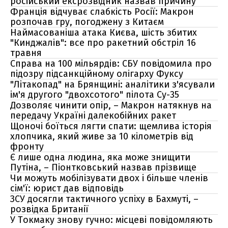
російський ексрозвідник назвав причину
Франція відчуває слабкість Росії: Макрон
розпочав гру, погоджену з Китаєм
Наймасованіша атака Києва, шість збитих
"Кинджалів": все про ракетний обстріл 16
травня
Справа на 100 мільярдів: СБУ повідомила про
підозру підсанкційному олігарху Фуксу
"Літакопад" на Брянщині: аналітики з'ясували
ім'я другого "двохсотого" пілота Су-35
Дозволяє чинити опір, – Макрон натякнув на
передачу Україні далекобійних ракет
Щоночі боїться лягти спати: щемлива історія
хлопчика, який живе за 10 кілометрів від
фронту
Є лише одна людина, яка може знищити
Путіна, – Піонтковський назвав прізвище
Чи можуть мобілізувати двох і більше членів
сім'ї: юрист дав відповідь
ЗСУ досягли тактичного успіху в Бахмуті, –
розвідка Британії
У Токмаку знову гучно: місцеві повідомляють