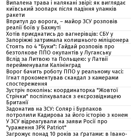
Випалена трава і налякані звірі: як виглядає
київський зоопарк після падіння уламків
ракети
Впритул до ворога, – майор ЗСУ розповів
реалії боїв у Бахмуті
Хотів приєднатись до вагнерівців: СБУ у
Запоріжжі затримала колишнього міліціонера
Стоять по 4 "Буки": Гайдай розповів про
безтолкове ППО окупантів у Луганську
Вслід за Литвою та Польщею: у Латвії
перейменували Калінінград
Ворог бачить роботу ППО у реальному часі:
Ігнат прокоментував скандал з камерами
спостереження
Зустріч поколінь: координаторка "Жовтої
Стрічки" поспілкувалася з ексрозвідницею
Британії
Задонатив на ЗСУ: Соляр і Бурлаков
потролили Кадирова за його історію з конем
У ЗСУ відреагували на заяви Росії про
"ураження ЗРК Patriot"
Загрожує понад 10 років за ґратами: в Івано-