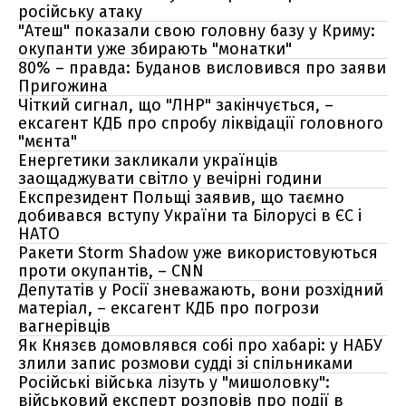
російську атаку
"Атеш" показали свою головну базу у Криму:
окупанти уже збирають "монатки"
80% – правда: Буданов висловився про заяви
Пригожина
Чіткий сигнал, що "ЛНР" закінчується, –
ексагент КДБ про спробу ліквідації головного
"мєнта"
Енергетики закликали українців
заощаджувати світло у вечірні години
Експрезидент Польщі заявив, що таємно
добивався вступу України та Білорусі в ЄС і
НАТО
Ракети Storm Shadow уже використовуються
проти окупантів, – CNN
Депутатів у Росії зневажають, вони розхідний
матеріал, – ексагент КДБ про погрози
вагнерівців
Як Князєв домовлявся собі про хабарі: у НАБУ
злили запис розмови судді зі спільниками
Російські війська лізуть у "мишоловку":
військовий експерт розповів про події в