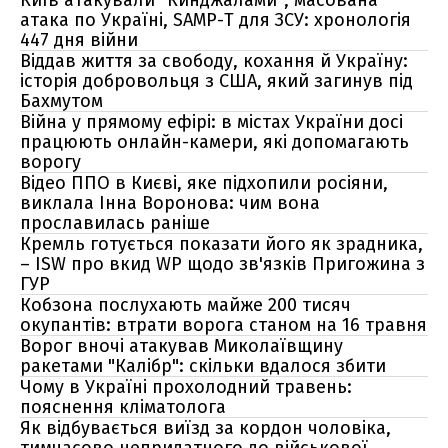
Київ атакували "Кинджалами", масована
атака по Україні, SAMP-T для ЗСУ: хронологія
447 дня війни
Віддав життя за свободу, кохання й Україну:
історія добровольця з США, який загинув під
Бахмутом
Війна у прямому ефірі: в містах України досі
працюють онлайн-камери, які допомагають
ворогу
Відео ППО в Києві, яке підхопили росіяни,
виклала Інна Воронова: чим вона
прославилась раніше
Кремль готується показати його як зрадника,
– ISW про вкид WP щодо зв'язків Пригожина з
ГУР
Кобзона послухають майже 200 тисяч
окупантів: втрати ворога станом на 16 травня
Ворог вночі атакував Миколаївщину
ракетами "Калібр": скільки вдалося збити
Чому в Україні прохолодний травень:
пояснення кліматолога
Як відбувається виїзд за кордон чоловіка,