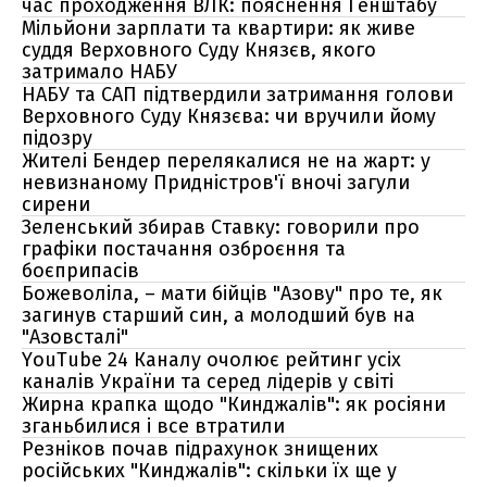
час проходження ВЛК: пояснення Генштабу
Мільйони зарплати та квартири: як живе
суддя Верховного Суду Князєв, якого
затримало НАБУ
НАБУ та САП підтвердили затримання голови
Верховного Суду Князєва: чи вручили йому
підозру
Жителі Бендер перелякалися не на жарт: у
невизнаному Придністров'ї вночі загули
сирени
Зеленський збирав Ставку: говорили про
графіки постачання озброєння та
боєприпасів
Божеволіла, – мати бійців "Азову" про те, як
загинув старший син, а молодший був на
"Азовсталі"
YouTube 24 Каналу очолює рейтинг усіх
каналів України та серед лідерів у світі
Жирна крапка щодо "Кинджалів": як росіяни
зганьбилися і все втратили
Резніков почав підрахунок знищених
російських "Кинджалів": скільки їх ще у