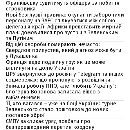
Франківську судитимуть офіцера за побиття
строковика
Нові безглузді правила: окупанти заборонили
персоналу на ЗАЕС спілкуватися між собою
Делегація країн Африки представить мирний
план: домовилися про зустріч з Зеленським
та Путіним
Від цієї хвороби помирають нечасто:
Свердлов припустив, який діагноз може бути
у Лукашенка
Франція веде подвійну гру: як це може
вплинути на долю України
ЦРУ звернулося до росіян у Telegram та інших
соцмережах: що пропонують розвідники
Знімала роботу ППО, але "любить Україну":
блогерка Воронова записала відео з
вибаченнями
Ті, хто вагався – уже на боці України: турне
Зеленського стало поштовхом до нових
поставок зброї
СМПУ закликає уряд подбати про
безперешкодний перетин кордону